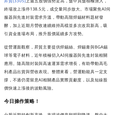
昇貿(3305)
上週五股價強勢走高，盤中買盤積極湧入，
終場攻上漲停138.5元，成交量同步放大。市場聚焦AI伺
服器與先進封裝需求升溫，帶動高階焊錫材料題材發
酵，加上近期月營收連續維持高檔並多次改寫新高，吸
引資金進場布局，推升股價延續多方攻勢。
從營運面觀察，昇貿主要提供焊錫絲、焊錫膏與BGA錫
球等電子材料，近年積極切入AI伺服器與先進封裝相關
應用。隨高階封裝與高速運算需求增長，有助帶動高毛
利產品出貨與營收表現。整體來看，營運動能具一定支
撐，不過仍需留意AI相關產品實際貢獻度，以及短線股
價快速上漲後的波動風險。
今日操作策略！
台股近期頻創新高後，市場追價意願明顯降溫，盤中大