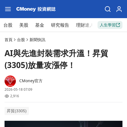
台股
美股
基金
研究報告
理財達人
新手入門
人生學習
首頁
台股
新聞快訊
AI與先進封裝需求升溫！昇貿
(3305)放量攻漲停！
CMoney官方
2026-05-18 07:09
2,916
昇貿(3305)