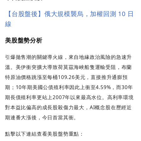
【台股盤後】俄大規模襲烏，加權回測 10 日
線
美股盤勢分析
引爆拋售潮的關鍵導火線，來自地緣政治風險的急速升
溫。美伊衝突擴大導致荷莫茲海峽船隻運輸受阻，布蘭
特原油價格跳漲至每桶109.26美元，直接推升通膨預
期；10年期美國公債殖利率因此上衝至4.59%，而30年
期長債殖利率更站上2007年以來最高水位。高利率環境
對本益比偏高的成長股殺傷力最大，AI概念股在歷經近
期連番大漲後，今日首當其衝。
點擊以下連結查看美股盤勢重點：