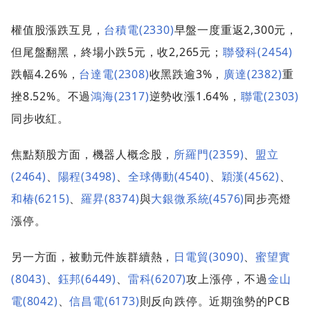
權值股漲跌互見，
台積電(2330)
早盤一度重返2,300元，
但尾盤翻黑，終場小跌5元，收2,265元；
聯發科(2454)
跌幅4.26%，
台達電(2308)
收黑跌逾3%，
廣達(2382)
重
挫8.52%。不過
鴻海(2317)
逆勢收漲1.64%，
聯電(2303)
同步收紅。
焦點類股方面，機器人概念股，
所羅門(2359)
、
盟立
(2464)
、
陽程(3498)
、
全球傳動(4540)
、
穎漢(4562)
、
和椿(6215)
、
羅昇(8374)
與
大銀微系統(4576)
同步亮燈
漲停。
另一方面，被動元件族群續熱，
日電貿(3090)
、
蜜望實
(8043)
、
鈺邦(6449)
、
雷科(6207)
攻上漲停，不過
金山
電(8042)
、
信昌電(6173)
則反向跌停。近期強勢的PCB