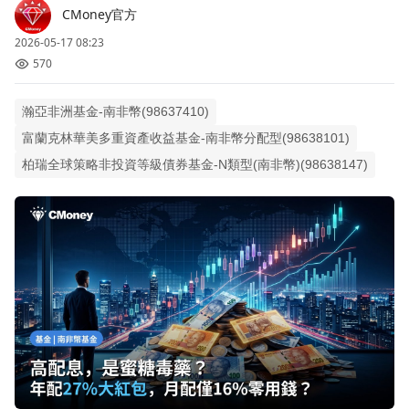
CMoney官方
2026-05-17 08:23
570
瀚亞非洲基金-南非幣(98637410)
富蘭克林華美多重資產收益基金-南非幣分配型(98638101)
柏瑞全球策略非投資等級債券基金-N類型(南非幣)(98638147)