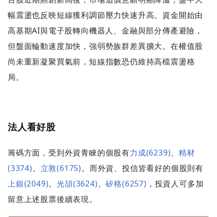
幅震盪也反映短線獲利調節壓力快速升高。資金開始由
高基期AI與電子股轉向機器人、金融與部分傳產避險，
但盤面輪動速度加快，強弱勢族群差異擴大。在權值股
尚未重新凝聚買氣前，短線指數恐仍維持高檔震盪格
局。
法人看好股
籌碼方面，受到外資青睞的個股有
力成(6239)
、
精材
(3374)
、
立敦(6175)
。而外資、投信皆看好的個股則有
上銀(2049)
、
光頡(3624)
、
矽格(6257)
，投資人可多加
留意上述股票後續表現。