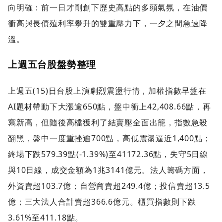
向明確：前一日才剛創下歷史高點的多頭氣氛，在油價
衝高與長債殖利率攀升的雙重壓力下，一夕之間急速降
溫。
上週五台股盤勢整理
上週五(15)日台股上演劇烈震盪行情，加權指數早盤在
AI題材帶動下大漲逾650點，盤中衝上42,408.66點，再
寫新高，但隨後高檔獲利了結賣壓全面出籠，指數急殺
翻黑，盤中一度重挫逾700點，高低震盪逼近1,400點；
終場下跌579.39點(-1.39%)至41172.36點，失守5日線
與10日線，成交金額為1兆3141億元。法人籌碼方面，
外資賣超103.7億；自營商賣超249.4億；投信賣超13.5
億；三大法人合計賣超366.6億元。櫃買指數則下跌
3.61%至411.18點。