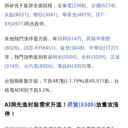
與矽光子族群全面回檔，
金像電(2368)
、
台燿(6274)
、
尖點(8021)
、
聯亞(3081)
、
華星光(4979)
、
IET-
KY(4971)
同步跌停。
其他熱門漲停股方面，有
頎邦(6147)
、
昇陽半導體
(8028)
、
訊芯-KY(6451)
、
益登(3048)
、
中華化(1727)
等，熱門強勢股則有
揚明光(3504)
、
全科(3209)
、
正達
(3149)
、
台汽電(8926)
、
華晶科(3059)
等。
台指期夜盤方面，下跌487點(-1.19%)至40,511點，台
積電ADR則下跌3.2%。
AI與先進封裝需求升溫！
昇貿(3305)
放量攻漲
停！