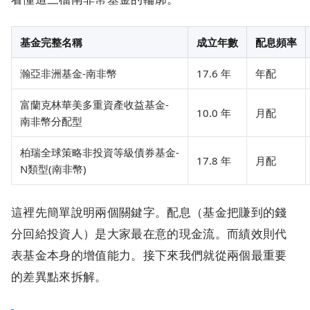
基金完整名稱
成立年數
配息頻率
瀚亞非洲基金-南非幣
17.6 年
年配
富蘭克林華美多重資產收益基金-
10.0 年
月配
南非幣分配型
柏瑞全球策略非投資等級債券基金-
17.8 年
月配
N類型(南非幣)
這裡先簡單說明兩個關鍵字。配息（基金把賺到的錢
分回給投資人）是大家最在意的現金流。而績效則代
表基金本身的增值能力。接下來我們就從兩個最重要
的差異點來拆解。