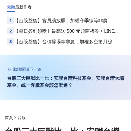
最熱
最新
作者
1
【台股盤後】官員續放鷹，加權守季線等非農
2
【每日簽到領獎】最高送 500 元超商禮券 + LINE
Points
3
【台股盤後】台積撐場等非農，加權多空搶月線
繼續閱讀下一篇
台股三大巨獸比一比：安聯台灣科技基金、安聯台灣大壩
基金、統一奔騰基金該怎麼選？
首頁
台股