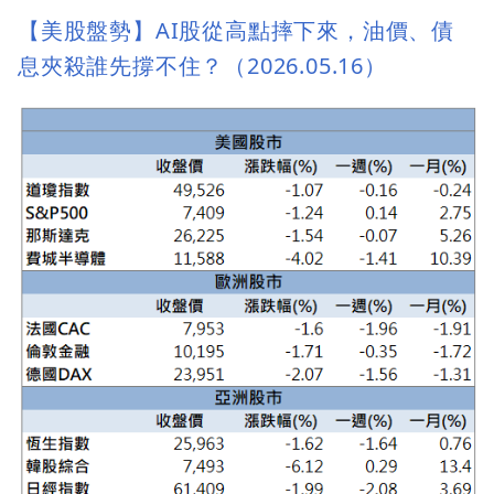
【美股盤勢】AI股從高點摔下來，油價、債
息夾殺誰先撐不住？（2026.05.16）