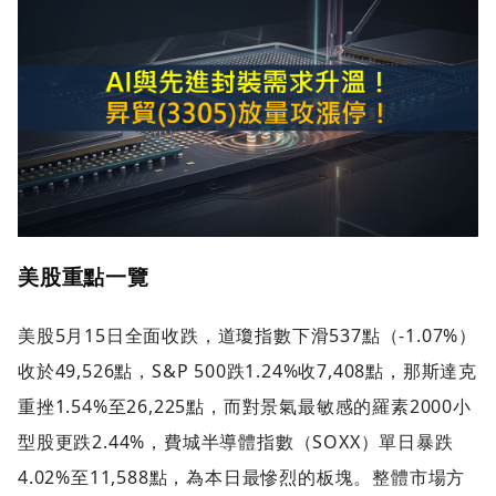
美股重點一覽
美股5月15日全面收跌，道瓊指數下滑537點（-1.07%）
收於49,526點，S&P 500跌1.24%收7,408點，那斯達克
重挫1.54%至26,225點，而對景氣最敏感的羅素2000小
型股更跌2.44%，費城半導體指數（SOXX）單日暴跌
4.02%至11,588點，為本日最慘烈的板塊。整體市場方