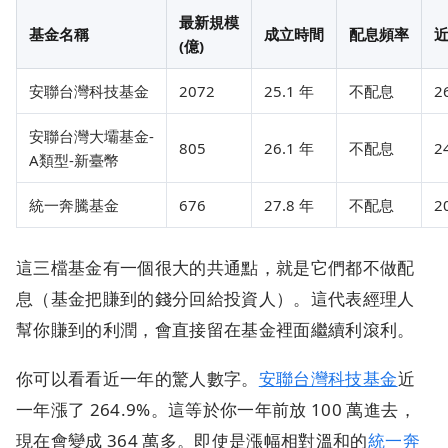
最新規模
基金名稱
成立時間
配息頻率
(億)
安聯台灣科技基金
2072
25.1 年
不配息
2
安聯台灣大壩基金-
805
26.1 年
不配息
2
A類型-新臺幣
統一奔騰基金
676
27.8 年
不配息
2
這三檔基金有一個很大的共通點，就是它們都不做配
息（基金把賺到的錢分回給投資人）。這代表經理人
幫你賺到的利潤，會直接留在基金裡面繼續利滾利。
你可以看看近一年的驚人數字。
安聯台灣科技基金
近
一年漲了 264.9%。這等於你一年前放 100 萬進去，
現在會變成 364 萬多。即使是漲幅相對溫和的
統一奔