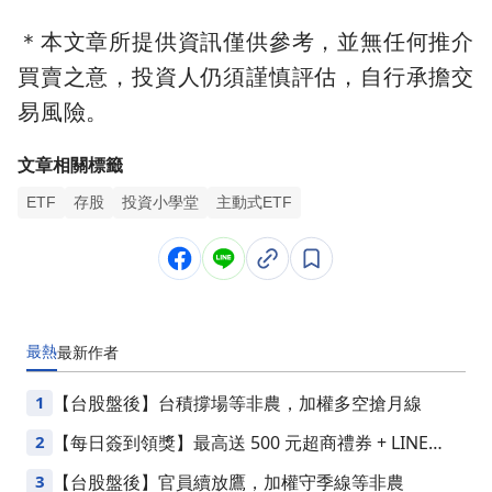
＊本文章所提供資訊僅供參考，並無任何推介
買賣之意，投資人仍須謹慎評估，自行承擔交
易風險。
文章相關標籤
ETF
存股
投資小學堂
主動式ETF
最熱
最新
作者
1
【台股盤後】台積撐場等非農，加權多空搶月線
2
【每日簽到領獎】最高送 500 元超商禮券 + LINE
Points
3
【台股盤後】官員續放鷹，加權守季線等非農