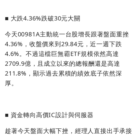
■ 大跌4.36%跌破30元大關
今天00981A主動統一台股增長跟著盤面重挫
4.36%，收盤價來到29.84元，近一週下跌
4.6%。不過這檔巨無霸ETF規模依然高達
2709.9億，且成立以來的總報酬還是高達
211.8%，顯示過去累積的績效底子依然深
厚。
■ 資金轉向高價IC設計與伺服器
趁著今天盤面大幅下挫，經理人直接出手承接