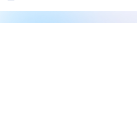
繼續閱讀下一篇
【00403A】07/07 操作日報｜大跌趁機撿便宜！加碼高
階半導體
首頁
台股
ETF/期貨/原物料
【00403A】07/07 操作日報｜大
跌趁機撿便宜！加碼高階半導體
CMoney官方
2026-07-07 13:13