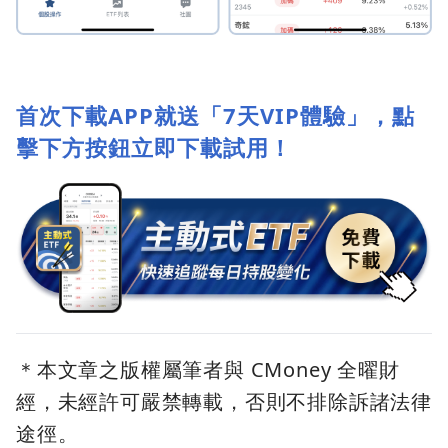
首次下載APP就送「7天VIP體驗」，點
擊下方按鈕立即下載試用！
＊本文章之版權屬筆者與 CMoney 全曜財
經，未經許可嚴禁轉載，否則不排除訴諸法律
途徑。