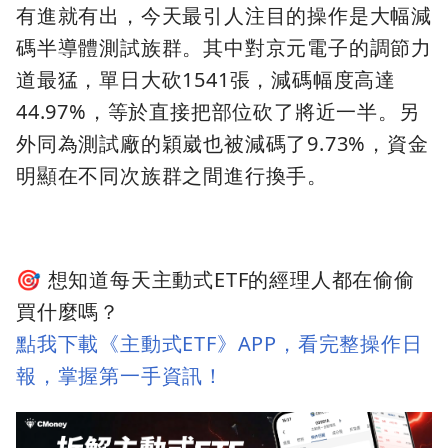
有進就有出，今天最引人注目的操作是大幅減
碼半導體測試族群。其中對京元電子的調節力
道最猛，單日大砍1541張，減碼幅度高達
44.97%，等於直接把部位砍了將近一半。另
外同為測試廠的穎崴也被減碼了9.73%，資金
明顯在不同次族群之間進行換手。
🎯 想知道每天主動式ETF的經理人都在偷偷
買什麼嗎？
點我下載《主動式ETF》APP，看完整操作日
報，掌握第一手資訊！