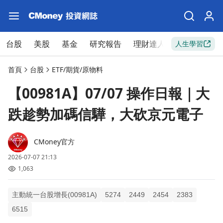
台股
美股
基金
研究報告
理財達人
新手入門
人生學習
首頁
台股
ETF/期貨/原物料
【00981A】07/07 操作日報｜大
跌趁勢加碼信驊，大砍京元電子
CMoney官方
2026-07-07 21:13
1,063
主動統一台股增長(00981A)
5274
2449
2454
2383
6515