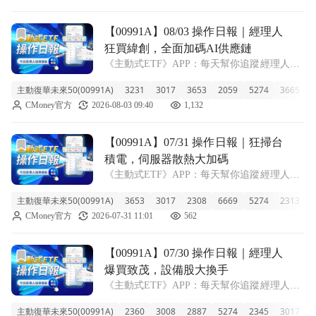
高達 17
前往【00991A】08/03 操作日報｜經理人狂買緯創，全面加
【00991A】08/03 操作日報｜經理人
狂買緯創，全面加碼AI供應鏈
《主動式ETF》APP：每天幫你追蹤經理人新
建倉、又加碼了哪些股票！ ■ 00991A 規模站
主動復華未來50(00991A)
3231
3017
3653
2059
5274
3665
3
穩900億 主動復華未來50今天收在15.98元，單
CMoney官方
2026-08-03 09:40
1,132
日大漲3.70%。雖然近一週跟著盤勢下跌
3.0%，但成
前往【00991A】07/31 操作日報｜狂掃台積電，伺服器散
【00991A】07/31 操作日報｜狂掃台
積電，伺服器散熱大加碼
《主動式ETF》APP：每天幫你追蹤經理人新
建倉、又加碼了哪些股票！ ■ 00991A 單日狂
主動復華未來50(00991A)
3653
3017
2308
6669
5274
2313
E
飆近10% 00991A 主動復華未來50 今天直接拉
CMoney官方
2026-07-31 11:01
562
出漲停板等級的表現，收盤價來到 15.41 元，
單日
前往【00991A】07/30 操作日報｜經理人爆買致茂，設備
【00991A】07/30 操作日報｜經理人
爆買致茂，設備股大換手
《主動式ETF》APP：每天幫你追蹤經理人新
建倉、又加碼了哪些股票！ ■ 規模659.5億的
主動復華未來50(00991A)
2360
3008
2887
5274
2345
3017
2
旗艦基金動態 00991A 主動復華未來50 今天收