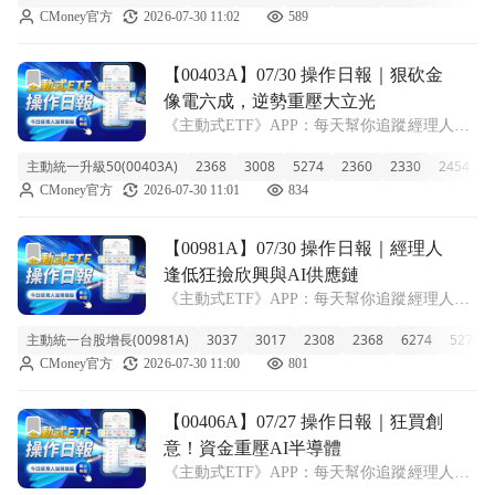
CMoney官方
2026-07-30 11:02
589
在 14.01 元，小跌 0.43%。雖然最近一週遇到
亂
前往【00403A】07/30 操作日報｜狠砍金像電六成，逆勢
【00403A】07/30 操作日報｜狠砍金
像電六成，逆勢重壓大立光
《主動式ETF》APP：每天幫你追蹤經理人新
建倉、又加碼了哪些股票！ ■ 1520億巨獸逢低
主動統一升級50(00403A)
2368
3008
5274
2360
2330
2454
2
換股 主動統一升級50今天收在 8.47 元，微幅
CMoney官方
2026-07-30 11:01
834
上漲 0.12%。雖然這檔 ETF 近一週跟著大盤
回檔修正
前往【00981A】07/30 操作日報｜經理人逢低狂撿欣興與A
【00981A】07/30 操作日報｜經理人
逢低狂撿欣興與AI供應鏈
《主動式ETF》APP：每天幫你追蹤經理人新
建倉、又加碼了哪些股票！ ■ 規模兩千億巨獸
主動統一台股增長(00981A)
3037
3017
2308
2368
6274
5274
的近期表現 00981A主動統一台股增長今天收
CMoney官方
2026-07-30 11:00
801
在23.76元，微幅下跌0.38%。雖然近一週跟著
盤勢回檔修正了1
前往【00406A】07/27 操作日報｜狂買創意！資金重壓AI
【00406A】07/27 操作日報｜狂買創
意！資金重壓AI半導體
《主動式ETF》APP：每天幫你追蹤經理人新
建倉、又加碼了哪些股票！ ■ 00406A近一週