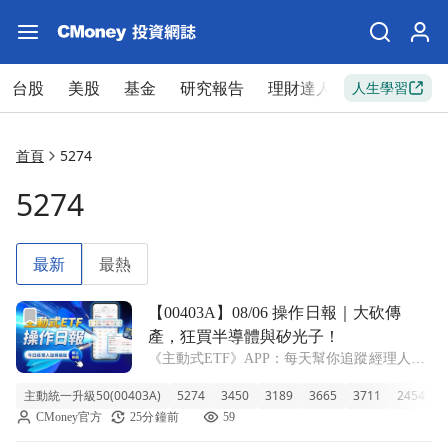
台股
美股
基金
研究報告
理財達人
新手入門
人生學習
首頁
5274
5274
最新
最熱
前往【00403A】08/06 操作日報｜大砍傳產，狂買半導體
【00403A】08/06 操作日報｜大砍傳
產，狂買半導體與矽光子！
《主動式ETF》APP：每天幫你追蹤經理人新
建倉、又加碼了哪些股票！ ■ 規模千億的近一
主動統一升級50(00403A)
5274
3450
3189
3665
3711
2454
1
週爆發力 今天 00403A 主動統一升級50 收在
CMoney官方
25分鐘前
59
9.91 元，單日小幅上漲 1.02%。這檔規模高達
17