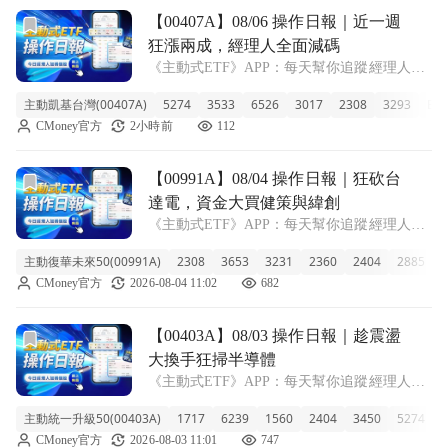
前往【00407A】08/06 操作日報｜近一週狂漲兩成，經理
【00407A】08/06 操作日報｜近一週
狂漲兩成，經理人全面減碼
《主動式ETF》APP：每天幫你追蹤經理人新
建倉、又加碼了哪些股票！ ■ 短線狂飆20.8%
主動凱基台灣(00407A)
5274
3533
6526
3017
2308
3293
ETF
主動凱基台灣 00407A 今天收在 9.45 元，單日
CMoney官方
2小時前
112
上漲 1.83%。這檔規模 293.7 億元的基金
前往【00991A】08/04 操作日報｜狂砍台達電，資金大買
【00991A】08/04 操作日報｜狂砍台
達電，資金大買健策與緯創
《主動式ETF》APP：每天幫你追蹤經理人新
建倉、又加碼了哪些股票！ ■ 成立以來報酬達
主動復華未來50(00991A)
2308
3653
3231
2360
2404
2885
6
78.8% 00991A 主動復華未來50 今天收在
CMoney官方
2026-08-04 11:02
682
16.33 元，單日上漲 2.19%。這檔 ETF 最近
前往【00403A】08/03 操作日報｜趁震盪大換手狂掃半導體
【00403A】08/03 操作日報｜趁震盪
大換手狂掃半導體
《主動式ETF》APP：每天幫你追蹤經理人新
建倉、又加碼了哪些股票！ ■ 規模破千億的
主動統一升級50(00403A)
1717
6239
1560
2404
3450
5274
2
00403A 淨值微幅回升 統一升級50今天收在
CMoney官方
2026-08-03 11:01
747
9.39 元，小幅上漲 1.51%，目前這檔基金規模