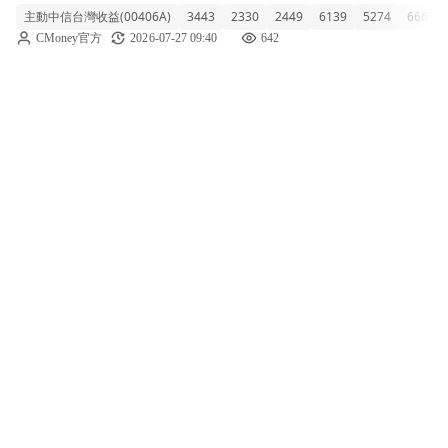
主動中信台灣收益(00406A)
3443
2330
2449
6139
5274
6669
強彈4.7% 主動中信台灣收益今天收在9.13元，
CMoney官方
2026-07-27 09:40
642
雖然跟著盤勢微幅回落0.76%，但近一週已經
繳出4.7%的