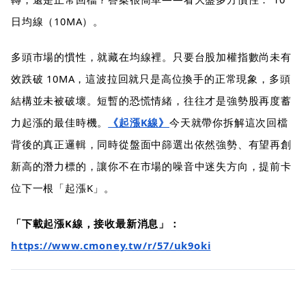
日均線（10MA）。
多頭市場的慣性，就藏在均線裡。只要台股加權指數尚未有
效跌破 10MA，這波拉回就只是高位換手的正常現象，多頭
結構並未被破壞。短暫的恐慌情緒，往往才是強勢股再度蓄
力起漲的最佳時機。
《起漲K線》
今天就帶你拆解這次回檔
背後的真正邏輯，同時從盤面中篩選出依然強勢、有望再創
新高的潛力標的，讓你不在市場的噪音中迷失方向，提前卡
位下一根「起漲K」。
「下載起漲K線，接收最新消息」：
https://www.cmoney.tw/r/57/uk9oki