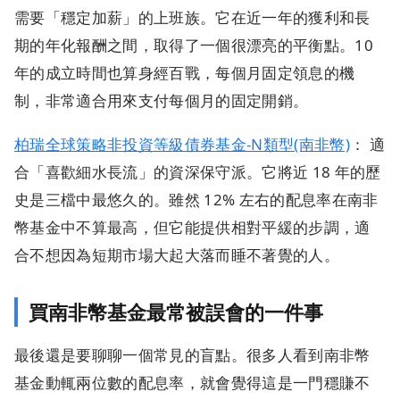
需要「穩定加薪」的上班族。它在近一年的獲利和長
期的年化報酬之間，取得了一個很漂亮的平衡點。10
年的成立時間也算身經百戰，每個月固定領息的機
制，非常適合用來支付每個月的固定開銷。
柏瑞全球策略非投資等級債券基金-N類型(南非幣)
： 適
合「喜歡細水長流」的資深保守派。它將近 18 年的歷
史是三檔中最悠久的。雖然 12% 左右的配息率在南非
幣基金中不算最高，但它能提供相對平緩的步調，適
合不想因為短期市場大起大落而睡不著覺的人。
買南非幣基金最常被誤會的一件事
最後還是要聊聊一個常見的盲點。很多人看到南非幣
基金動輒兩位數的配息率，就會覺得這是一門穩賺不