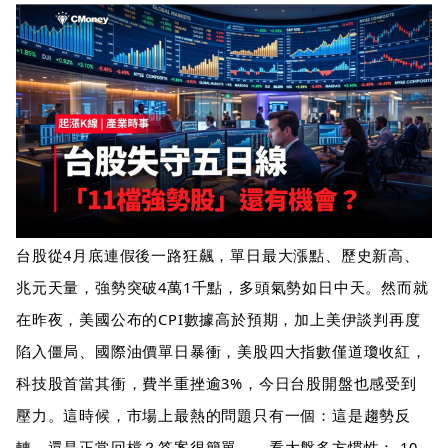
台股從4月底連假後一路狂飆，單日最大漲點、歷史新高、
兆元天量，強勢突破4萬1千點，多頭氣勢如日中天。然而就
在昨夜，美國公布的CPI數據高於預期，加上美伊談判再度
陷入僵局、國際油價單日暴衝，美股四大指數僅道瓊收紅，
科技股首當其衝，費半重挫逾3%，今日台股開盤也感受到
壓力。這時候，市場上最熱的問題只有一個：這是趨勢反
轉，還是正常回檔？答案很簡單——看大盤多方慣性： 10