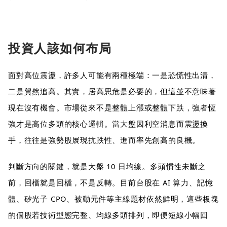
投資人該如何布局
面對高位震盪，許多人可能有兩種極端：一是恐慌性出清，
二是貿然追高。其實，居高思危是必要的，但這並不意味著
現在沒有機會。市場從來不是整體上漲或整體下跌，強者恆
強才是高位多頭的核心邏輯。當大盤因利空消息而震盪換
手，往往是強勢股展現抗跌性、進而率先創高的良機。
判斷方向的關鍵，就是大盤 10 日均線。多頭慣性未斷之
前，回檔就是回檔，不是反轉。目前台股在 AI 算力、記憶
體、矽光子 CPO、被動元件等主線題材依然鮮明，這些板塊
的個股若技術型態完整、均線多頭排列，即便短線小幅回