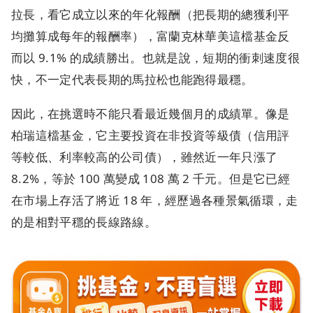
拉長，看它成立以來的年化報酬（把長期的總獲利平
均攤算成每年的報酬率），富蘭克林華美這檔基金反
而以 9.1% 的成績勝出。也就是說，短期的衝刺速度很
快，不一定代表長期的馬拉松也能跑得最穩。
因此，在挑選時不能只看最近幾個月的成績單。像是
柏瑞這檔基金，它主要投資在非投資等級債（信用評
等較低、利率較高的公司債），雖然近一年只漲了
8.2%，等於 100 萬變成 108 萬 2 千元。但是它已經
在市場上存活了將近 18 年，經歷過各種景氣循環，走
的是相對平穩的長線路線。