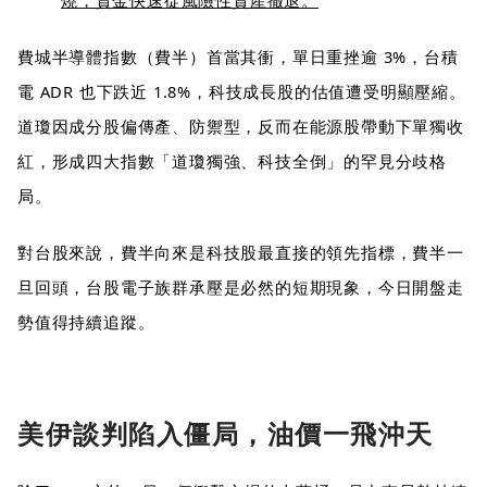
燒，資金快速從風險性資產撤退。
費城半導體指數（費半）首當其衝，單日重挫逾 3%，台積
電 ADR 也下跌近 1.8%，科技成長股的估值遭受明顯壓縮。
道瓊因成分股偏傳產、防禦型，反而在能源股帶動下單獨收
紅，形成四大指數「道瓊獨強、科技全倒」的罕見分歧格
局。
對台股來說，費半向來是科技股最直接的領先指標，費半一
旦回頭，台股電子族群承壓是必然的短期現象，今日開盤走
勢值得持續追蹤。
美伊談判陷入僵局，油價一飛沖天