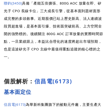
聯鈞(3450)
具備「產能五倍擴張、800G AOC 放量在即、矽
光子 CPO 長線卡位」三大成長引擎，從基本面到題材面形
成完整的多頭敘事。近期股價已站上歷史新高、法人連續波
段買超進場，是基本面引爆、技術面突破前高、上方空間全
開的強勢標的。後續關注 800G AOC 訂單放量的實際時間節
點，一旦業績跟上，本益比合理化的速度將超出市場預期，
也是這波矽光子 CPO 主線中最值得重點追蹤的核心標的之
一。
個股解析：
信昌電(6173)
基本面定位
信昌電(6173)
為華新科集團旗下的被動元件廠，主要生產大