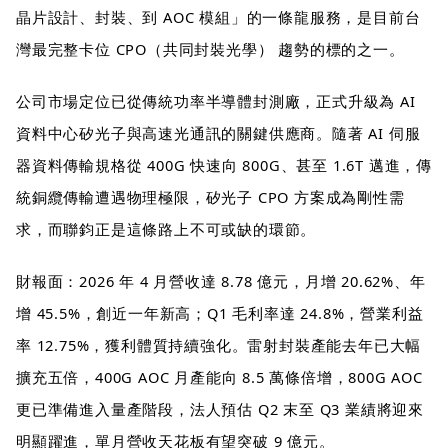
晶片設計、封裝、到 AOC 模組」的一條龍服務，是目前台
灣最完整卡位 CPO（共同封裝光學） 趨勢的標的之一。
公司市場定位已從傳統功率半導體封測廠，正式升級為 AI
資料中心矽光子與高速光通訊的關鍵供應商。隨著 AI 伺服
器資料傳輸規格從 400G 快速向 800G、甚至 1.6T 邁進，傳
統銅纜傳輸遭遇物理極限，矽光子 CPO 方案成為剛性需
求，而聯鈞正是這條路上不可或缺的環節。
財報面：2026 年 4 月營收達 8.78 億元，月增 20.62%、年
增 45.5%，創近一年新高；Q1 毛利率達 24.8%，營業利益
率 12.75%，獲利體質持續強化。雷射封裝產能去年已大幅
擴充五倍，400G AOC 月產能向 8.5 萬條倍增，800G AOC
更已準備進入量產階段，法人預估 Q2 末至 Q3 業績將迎來
明顯躍進，單月營收天花板有望突破 9 億元。