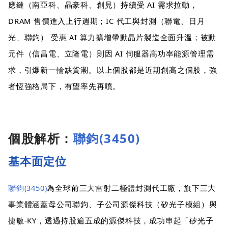
應鏈（南亞科、晶豪科、創見）持續受 AI 需求拉動，
DRAM 售價進入上行週期；IC 代工與封測（聯電、日月
光、聯鈞） 受惠 AI 算力擴增帶動晶片製造全面升溫；被動
元件（信昌電、立隆電）則因 AI 伺服器高功率能源管理需
求，引爆新一輪缺貨潮。以上個股都是近期創高之個股，強
者恆強格局下，有望率先再噴。
個股解析：
聯鈞(3450)
基本面定位
聯鈞(3450)
為全球前三大雷射二極體封測代工廠，旗下三大
事業體涵蓋母公司聯鈞、子公司源傑科技（矽光子模組）與
捷敏-KY，透過持股逾五成的源傑科技，成功串起「矽光子