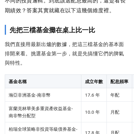
不同的投資邏輯。到底該選配息最高的，還是看長
期績效？答案其實就藏在以下這幾個維度裡。
先把三檔基金攤在桌上比一比
我們直接用最新出爐的數據，把這三檔基金的基本面
排開來看。挑選基金第一步，就是先搞懂它們的脾氣
與特性。
基金名稱
成立年數
配息頻率
瀚亞非洲基金-南非幣
17.6 年
年配
富蘭克林華美多重資產收益基金-
10.0 年
月配
南非幣分配型
柏瑞全球策略非投資等級債券基金-
17.8 年
月配