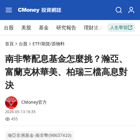
台股
美股
基金
研究報告
理財達人
新手入門
人生學習
首頁
台股
ETF/期貨/原物料
南非幣配息基金怎麼挑？瀚亞、
富蘭克林華美、柏瑞三檔高息對
決
CMoney官方
2026-05-13 16:35
455
瀚亞非洲基金-南非幣(98637410)