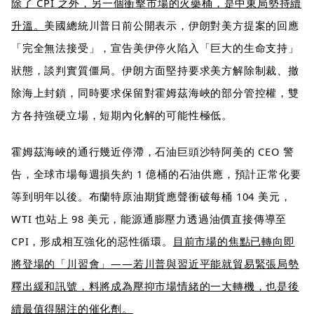
除了 CPI 之外，另一個衝擊市場的火藥桶，是中東局勢持續
升溫。
美國總統川普日前公開表示，伊朗對美方提案的回應
「完全無法接受」，宣告美伊停火陷入「巨大的生命支持」
狀態，談判實質僵局。伊朗方面堅持要求美方解除制裁、撤
除海上封鎖，同時要求保留對霍姆茲海峽的部分管控權，雙
方各持強硬立場，短期內化解的可能性極低。
霍姆茲海峽的通行幾近停滯，石油巨頭沙特阿美的 CEO 警
告，全球市場每週損失約 1 億桶的石油供應，預計正常化要
等到明年以後。布蘭特原油期貨應聲衝破每桶 104 美元，
WTI 也站上 98 美元，能源通膨壓力透過油價直接傳導至
CPI，形成相互強化的惡性循環。
目前市場的焦點已轉向即
將登場的「川習會」——若川普與習近平能就貿易緊張局勢
釋出緩和訊號，料將成為壓抑市場情緒的一大轉機，也是後
續最值得關注的催化劑。