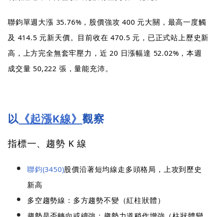
聯鈞單週大漲 35.76%，股價強攻 400 元大關，最高一度觸
及 414.5 元新天價。目前收在 470.5 元，已正式站上歷史新
高，上方完全無套牢壓力，近 20 日漲幅達 52.02%，本週
成交量 50,222 張，量能充沛。
以
《起漲K線》
觀察
指標一、趨勢 K 線
聯鈞(3450)
股價沿著短均線走多頭格局，上攻到歷史
新高
多空趨勢線：多方趨勢不變（紅柱狀體）
趨勢是否轉向或續強：趨勢力道稍作增強（柱狀體變