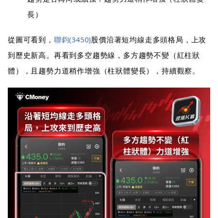
長）
從圖可看到，
聯鈞(3450)
股價沿著短均線走多頭格局，上攻
到歷史新高。再看到多空趨勢線，多方趨勢不變（紅柱狀
體），且趨勢力道稍作增強（柱狀體變長），持續觀察。