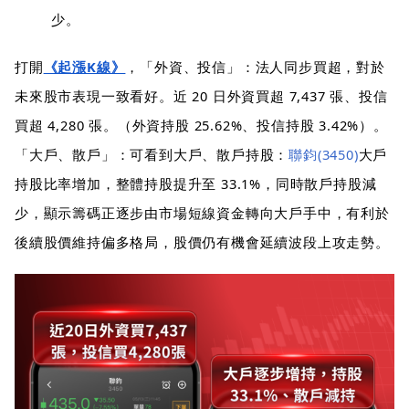
少。
打開
《起漲K線》
，「外資、投信」：法人同步買超，對於
未來股市表現一致看好。近 20 日外資買超 7,437 張、投信
買超 4,280 張。（外資持股 25.62%、投信持股 3.42%）。
「大戶、散戶」：可看到大戶、散戶持股：
聯鈞(3450)
大戶
持股比率增加，整體持股提升至 33.1%，同時散戶持股減
少，顯示籌碼正逐步由市場短線資金轉向大戶手中，有利於
後續股價維持偏多格局，股價仍有機會延續波段上攻走勢。