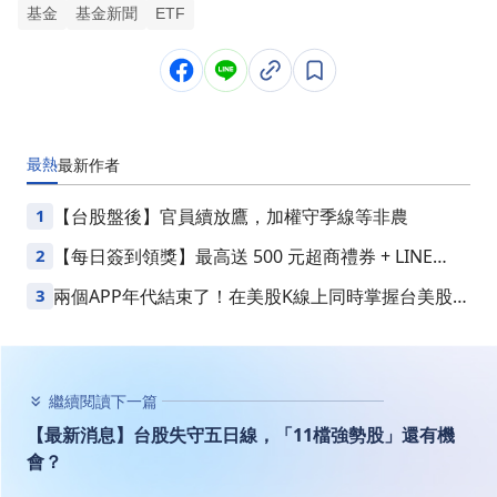
基金
基金新聞
ETF
最熱
最新
作者
1
【台股盤後】官員續放鷹，加權守季線等非農
2
【每日簽到領獎】最高送 500 元超商禮券 + LINE
Points
3
兩個APP年代結束了！在美股K線上同時掌握台美股損
益
繼續閱讀下一篇
【最新消息】台股失守五日線，「11檔強勢股」還有機
會？