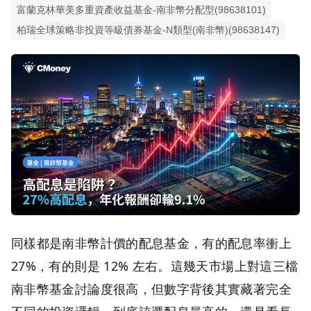
富蘭克林華美多重資產收益基金-南非幣分配型(98638101)
柏瑞全球策略非投資等級債券基金-N類型(南非幣)(98638147)
同樣都是南非幣計價的配息基金，有的配息率衝上
27%，有的則是 12% 左右。這幾天市場上對這三檔
南非幣基金討論度很高，但數字背後其實藏著完全