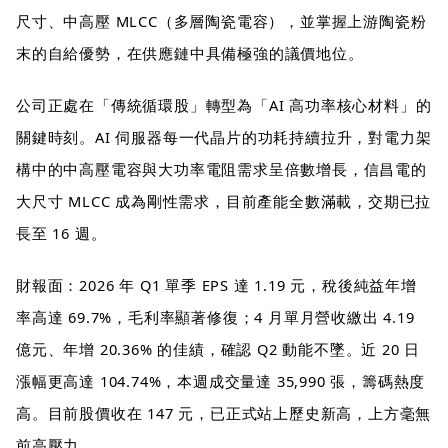
尺寸、中高壓 MLCC（多層陶瓷電容），並掌握上游陶瓷粉
末的自給優勢，在供應鏈中具備極強的議價地位。
公司正處在「傳統循環股」轉型為「AI 高功率核心材料」的
關鍵時刻。AI 伺服器每一代晶片的功耗持續拉升，對電力架
構中的中高壓電容與大功率電阻需求呈倍數增長，信昌電的
大尺寸 MLCC 成為剛性需求，目前產能全數滿載，交期已拉
長至 16 週。
財報面：2026 年 Q1 單季 EPS 達 1.19 元，稅後純益年增
率高達 69.7%，毛利率顯著修復；4 月單月營收繳出 4.19
億元、年增 20.36% 的佳績，確認 Q2 動能不墜。近 20 日
漲幅更高達 104.74%，本週成交量達 35,990 張，籌碼熱度
高。目前股價收在 147 元，已正式站上歷史新高，上方毫無
前高壓力。