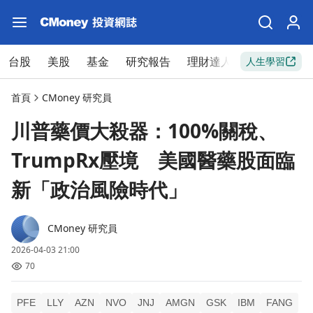
台股
美股
基金
研究報告
理財達人
新手入門
人生學習
首頁
CMoney 研究員
川普藥價大殺器：100%關稅、
TrumpRx壓境 美國醫藥股面臨
新「政治風險時代」
CMoney 研究員
2026-04-03 21:00
70
PFE
LLY
AZN
NVO
JNJ
AMGN
GSK
IBM
FANG