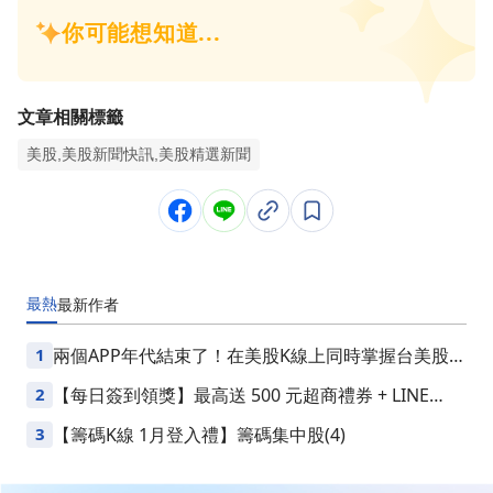
文章相關標籤
美股,美股新聞快訊,美股精選新聞
最熱
最新
作者
1
兩個APP年代結束了！在美股K線上同時掌握台美股損
益
2
【每日簽到領獎】最高送 500 元超商禮券 + LINE
Points
3
【籌碼K線 1月登入禮】籌碼集中股(4)