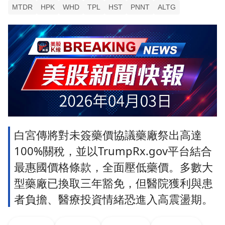
MTDR
HPK
WHD
TPL
HST
PNNT
ALTG
白宮傳將對未簽藥價協議藥廠祭出高達
100%關稅，並以TrumpRx.gov平台結合
最惠國價格條款，全面壓低藥價。多數大
型藥廠已換取三年豁免，但醫院獲利與患
者負擔、醫療投資情緒恐進入高震盪期。