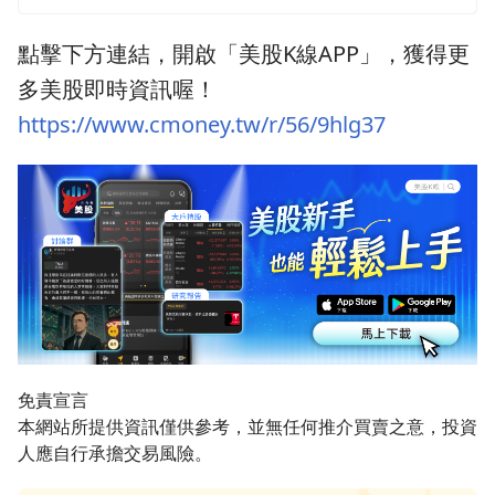
點擊下方連結，開啟「美股K線APP」，獲得更
多美股即時資訊喔！
https://www.cmoney.tw/r/56/9hlg37
免責宣言
本網站所提供資訊僅供參考，並無任何推介買賣之意，投資
人應自行承擔交易風險。