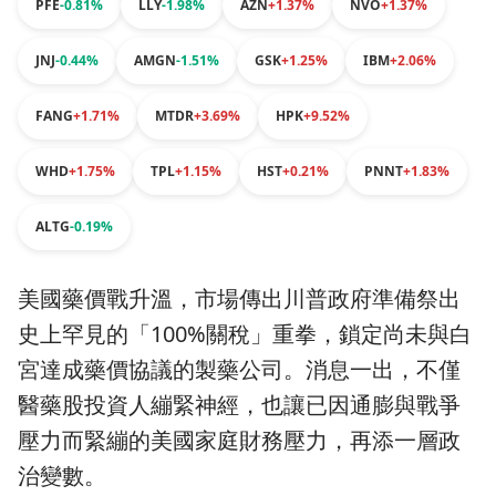
PFE
-0.81%
LLY
-1.98%
AZN
+1.37%
NVO
+1.37%
JNJ
-0.44%
AMGN
-1.51%
GSK
+1.25%
IBM
+2.06%
FANG
+1.71%
MTDR
+3.69%
HPK
+9.52%
WHD
+1.75%
TPL
+1.15%
HST
+0.21%
PNNT
+1.83%
ALTG
-0.19%
美國藥價戰升溫，市場傳出川普政府準備祭出
史上罕見的「100%關稅」重拳，鎖定尚未與白
宮達成藥價協議的製藥公司。消息一出，不僅
醫藥股投資人繃緊神經，也讓已因通膨與戰爭
壓力而緊繃的美國家庭財務壓力，再添一層政
治變數。