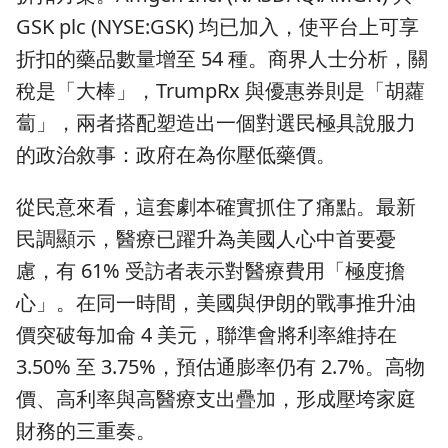
GSK plc (NYSE:GSK) 均已加入，使平台上可享
折扣的藥品數量增至 54 種。商界人士分析，關
稅是「大棒」，TrumpRx 與優惠券則是「胡蘿
蔔」，兩者搭配塑造出一個對選民極具說服力
的政治敘事：政府在為你壓低藥價。
從民意來看，這套劇本確實抓住了痛點。最新
民調顯示，醫療已躍升為美國人心中首要憂
慮，有 61% 受訪者表示對醫療費用「極度擔
心」。在同一時間，美國與伊朗的戰事推升油
價突破每加侖 4 美元，聯準會將利率維持在
3.50% 至 3.75%，預估通膨率仍有 2.7%。高物
價、高利率與高醫療支出疊加，形成壓垮家庭
財務的三重奏。