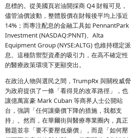
息標的。從美國頁岩油開採商 Q4 財報可見，
儘管油價波動，整體股價在財報後平均上漲近
14%；而專注配息的金融工具如 PennantPark
Investment (NASDAQ:PNNT)、Alta
Equipment Group (NYSE:ALTG) 也維持穩定派
息。這種防禦型資產的吸引力，在高不確定性
的醫療政策環境下更顯突出。
在政治人物與選民之間，TrumpRx 與關稅威脅
为政府提供了一條「看得見的改革路徑」，也
讓億萬富豪 Mark Cuban 等商界人士公開站
台，強調「任何讓藥價下降的措施，我都支
持」。然而，在華爾街與醫療專業圈內，真正
難題並非「要不要壓低藥價」，而是「如何壓