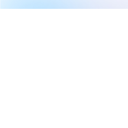
繼續閱讀下一篇
AI軍備競賽燒錢失控？從NVIDIA到CoreWeave，企業
誤算成本、基礎設施風險全面浮現
首頁
CMoney 研究員
AI軍備競賽燒錢失控？從NVIDIA
到CoreWeave，企業誤算成本、
基礎設施風險全面浮現
CMoney 研究員
2026-04-03 12:00
77