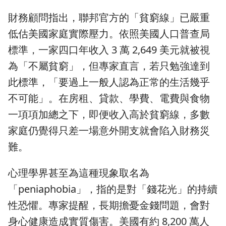
財務顧問指出，聯邦官方的「貧窮線」已嚴重
低估美國家庭實際壓力。依照美國人口普查局
標準，一家四口年收入 3 萬 2,649 美元就被視
為「不屬貧窮」，但專家直言，若只勉強達到
此標準，「要過上一般人認為正常的生活幾乎
不可能」。在房租、貸款、學費、電費與食物
一項項加總之下，即便收入高於貧窮線，多數
家庭仍覺得只差一場意外開支就會陷入財務災
難。
心理學界甚至為這種現象取名為
「peniaphobia」，指的是對「錢花光」的持續
性恐懼。專家提醒，長期擔憂金錢問題，會對
身心健康造成實質傷害。美國有約 8,200 萬人