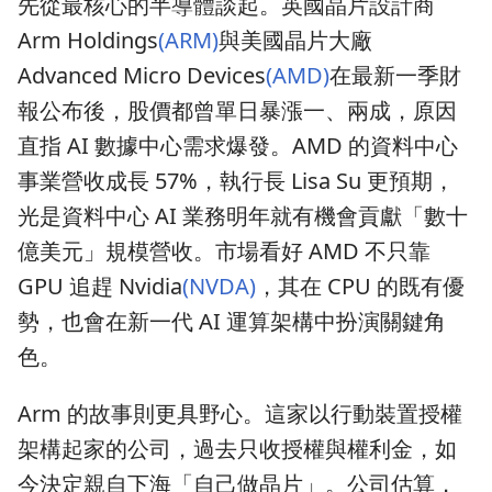
先從最核心的半導體談起。英國晶片設計商
Arm Holdings
(ARM)
與美國晶片大廠
Advanced Micro Devices
(AMD)
在最新一季財
報公布後，股價都曾單日暴漲一、兩成，原因
直指 AI 數據中心需求爆發。AMD 的資料中心
事業營收成長 57%，執行長 Lisa Su 更預期，
光是資料中心 AI 業務明年就有機會貢獻「數十
億美元」規模營收。市場看好 AMD 不只靠
GPU 追趕 Nvidia
(NVDA)
，其在 CPU 的既有優
勢，也會在新一代 AI 運算架構中扮演關鍵角
色。
Arm 的故事則更具野心。這家以行動裝置授權
架構起家的公司，過去只收授權與權利金，如
今決定親自下海「自己做晶片」。公司估算，