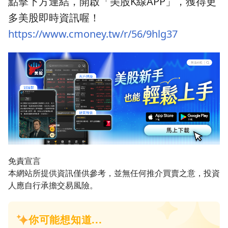
點擊下方連結，開啟「美股K線APP」，獲得更
多美股即時資訊喔！
https://www.cmoney.tw/r/56/9hlg37
免責宣言
本網站所提供資訊僅供參考，並無任何推介買賣之意，投資
人應自行承擔交易風險。