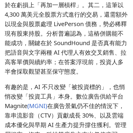
於在虧損上「再加一層槓桿」。其二，這筆以
4,300 萬美元全股票方式進行的交易，還需額外
以現金與股票處理 LivePerson 債務，勢必稀釋
現有股東持股。分析普遍認為，這樁併購能不
能成功，關鍵在於 SoundHound 是否真有能力
把語音與文字兩種 AI 代理人有效交叉銷售、拉
高客單價與續約率；在答案浮現前，投資人多
半會採取觀望甚至保守態度。
有趣的是，AI 不只改變「被投資標的」，也悄
悄改變「投資工具」本身。數位廣告供給平台
Magnite
(MGNI)
在廣告景氣仍不佳的情況下，
靠串流影音（CTV）貢獻成長 30%、以及雲端
成本優化與早期 AI 生產力提升撐住獲利。管理