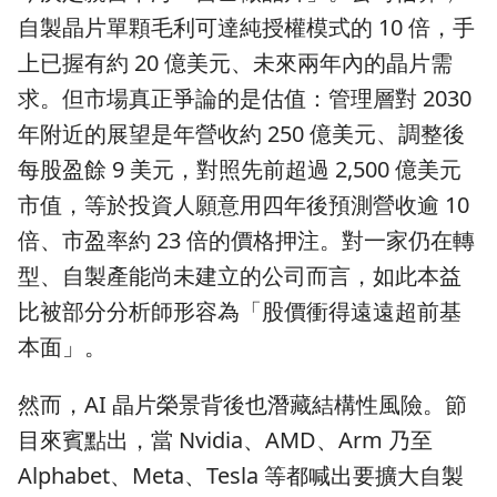
自製晶片單顆毛利可達純授權模式的 10 倍，手
上已握有約 20 億美元、未來兩年內的晶片需
求。但市場真正爭論的是估值：管理層對 2030
年附近的展望是年營收約 250 億美元、調整後
每股盈餘 9 美元，對照先前超過 2,500 億美元
市值，等於投資人願意用四年後預測營收逾 10
倍、市盈率約 23 倍的價格押注。對一家仍在轉
型、自製產能尚未建立的公司而言，如此本益
比被部分分析師形容為「股價衝得遠遠超前基
本面」。
然而，AI 晶片榮景背後也潛藏結構性風險。節
目來賓點出，當 Nvidia、AMD、Arm 乃至
Alphabet、Meta、Tesla 等都喊出要擴大自製