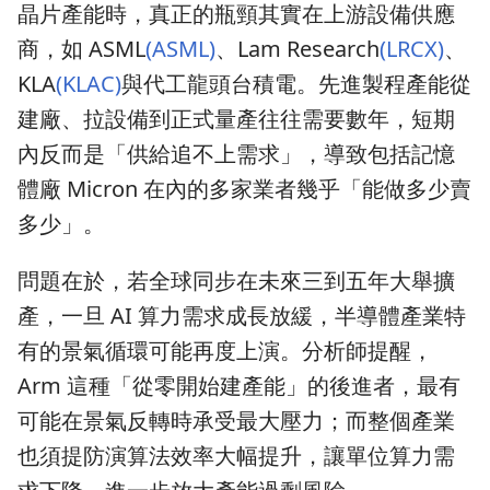
晶片產能時，真正的瓶頸其實在上游設備供應
商，如 ASML
(ASML)
、Lam Research
(LRCX)
、
KLA
(KLAC)
與代工龍頭台積電。先進製程產能從
建廠、拉設備到正式量產往往需要數年，短期
內反而是「供給追不上需求」，導致包括記憶
體廠 Micron 在內的多家業者幾乎「能做多少賣
多少」。
問題在於，若全球同步在未來三到五年大舉擴
產，一旦 AI 算力需求成長放緩，半導體產業特
有的景氣循環可能再度上演。分析師提醒，
Arm 這種「從零開始建產能」的後進者，最有
可能在景氣反轉時承受最大壓力；而整個產業
也須提防演算法效率大幅提升，讓單位算力需