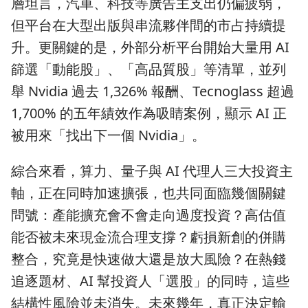
層坦言，汽車、科技等廣告主支出仍偏疲弱，
但平台在大型出版與串流夥伴間的市占持續提
升。更關鍵的是，外部分析平台開始大量用 AI
篩選「動能股」、「高品質股」等清單，並列
舉 Nvidia 過去 1,326% 報酬、Tecnoglass 超過
1,700% 的五年績效作為吸睛案例，顯示 AI 正
被用來「找出下一個 Nvidia」。
綜合來看，算力、量子與 AI 代理人三大投資主
軸，正在同時加速擴張，也共同面臨幾個關鍵
問號：產能擴充會不會走向過度投資？高估值
能否被未來現金流合理支撐？虧損新創的併購
整合，究竟是快速做大還是放大風險？在熱錢
追逐題材、AI 幫投資人「選股」的同時，這些
結構性風險並未消失。未來幾年，真正決定輸