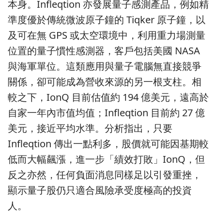
本身。Infleqtion 亦發展量子感測產品，例如精
準度優於傳統微波原子鐘的 Tiqker 原子鐘，以
及可在無 GPS 或太空環境中，利用重力場測量
位置的量子慣性感測器，客戶包括美國 NASA
與海軍單位。這類應用與量子電腦無直接競爭
關係，卻可能成為營收來源的另一根支柱。相
較之下，IonQ 目前估值約 194 億美元，遠高於
自家一年內市值均值；Infleqtion 目前約 27 億
美元，接近平均水準。分析指出，只要
Infleqtion 傳出一點利多，股價就可能因基期較
低而大幅飆漲，進一步「績效打敗」IonQ，但
反之亦然，任何負面消息同樣足以引發重挫，
顯示量子股仍只適合風險承受度極高的投資
人。