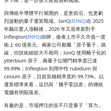
求下降，進一步放大產能過剩風險。
與傳統半導體平行展開的，是更前沿、也更劇
烈波動的量子運算戰場。IonQ
(IONQ)
在 2025
年飆出驚人漲幅後，2026 年又迎來新對手
Infleqtion
(INFQ)
掛牌，後者上市不久市值一度
衝上 60 億美元。兩家公司都屬「原子量子」路
線，但技術細節大不相同：IonQ 使用離子化的
ytterbium 原子，兩量子位閘門精準度已達
99.99%；Infleqtion 則用中性 rubidium 與
cesium 原子，目前宣稱精準度約 99.73%。以
運算標準來看，這仍與「幾乎零誤差」的傳統
電腦有明顯落差。
有趣的是，市場押注的並不只是量子「算力」