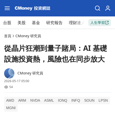
台股
美股
基金
研究報告
理財達人
新手入門
人生學習
首頁
CMoney 研究員
從晶片狂潮到量子賭局：AI 基礎
設施投資熱，風險也在同步放大
CMoney 研究員
2026-05-17 05:00
54
AMD
ARM
NVDA
ASML
IONQ
INFQ
SOUN
LPSN
MGNI