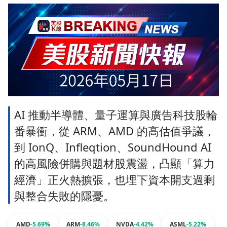
AI 推動半導體、量子運算與廣告科技股輪
番暴衝，從 ARM、AMD 的高估值爭議，
到 IonQ、Infleqtion、SoundHound AI
的高風險併購與題材股震盪，凸顯「算力
經濟」正火熱擴張，也埋下資本開支過剩
與整合失敗的隱憂。
AMD
-5.69%
ARM
-8.46%
NVDA
-4.42%
ASML
-5.22%