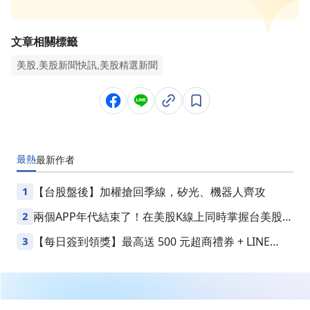
文章相關標籤
美股,美股新聞快訊,美股精選新聞
最熱
最新
作者
1
【台股盤後】加權搶回季線，矽光、機器人齊攻
2
兩個APP年代結束了！在美股K線上同時掌握台美股損
益
3
【每日簽到領獎】最高送 500 元超商禮券 + LINE
Points
繼續閱讀下一篇