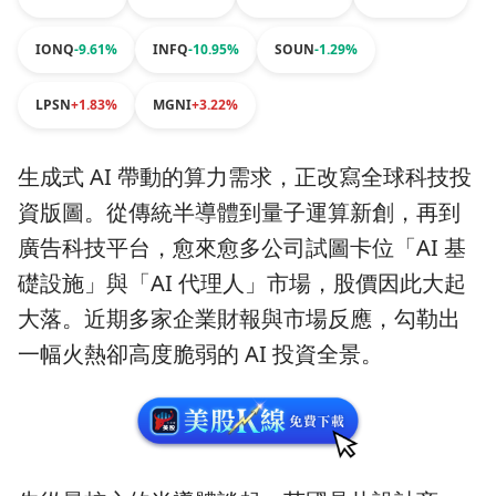
IONQ
-9.61%
INFQ
-10.95%
SOUN
-1.29%
LPSN
+1.83%
MGNI
+3.22%
生成式 AI 帶動的算力需求，正改寫全球科技投
資版圖。從傳統半導體到量子運算新創，再到
廣告科技平台，愈來愈多公司試圖卡位「AI 基
礎設施」與「AI 代理人」市場，股價因此大起
大落。近期多家企業財報與市場反應，勾勒出
一幅火熱卻高度脆弱的 AI 投資全景。