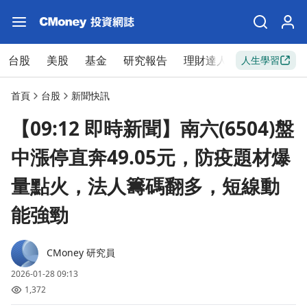
台股
美股
基金
研究報告
理財達人
新手入門
人生學習
首頁
台股
新聞快訊
【09:12 即時新聞】南六(6504)盤
中漲停直奔49.05元，防疫題材爆
量點火，法人籌碼翻多，短線動
能強勁
CMoney 研究員
2026-01-28 09:13
1,372