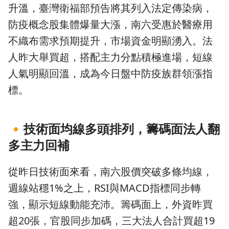
升溫，臺灣衛福部預告將其列入法定傳染病，
防疫概念股集體爆量大漲，南六受惠於醫療用
不織布需求預期提升，市場資金明顯湧入。法
人昨大舉買超，搭配主力分點積極進場，短線
人氣明顯回溫，成為今日盤中防疫族群領漲指
標。
🔸
技術面均線多頭排列，籌碼面法人翻
多主力回補
從昨日技術面來看，南六股價突破多條均線，
週線站穩1%之上，RSI與MACD指標同步轉
強，顯示短線動能充沛。籌碼面上，外資昨買
超20張，官股同步加碼，三大法人合計買超19