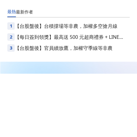
最熱
最新
作者
1
【台股盤後】台積撐場等非農，加權多空搶月線
2
【每日簽到領獎】最高送 500 元超商禮券 + LINE
Points
3
【台股盤後】官員續放鷹，加權守季線等非農
繼續閱讀下一篇
【09:09 即時新聞】恆大(1325)強勢漲停，防疫題材爆量
吸引主力買盤，短線籌碼集中度明顯提升
首頁
台股
新聞快訊