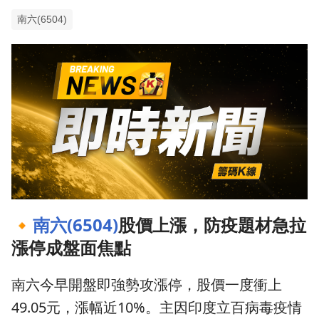
南六(6504)
🔸
南六(6504)
股價上漲，防疫題材急拉
漲停成盤面焦點
南六今早開盤即強勢攻漲停，股價一度衝上
49.05元，漲幅近10%。主因印度立百病毒疫情