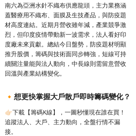
南六為亞洲水針不織布供應龍頭，主力業務涵
蓋醫療用不織布、面膜及生技產品，與防疫題
材高度連結。近期月營收雖年減，產業競爭激
烈，但印度疫情帶動新一波需求，法人看好印
度廠未來貢獻。總結今日盤勢，防疫題材明顯
推升股價，籌碼與技術面同步轉強，短線可持
續關注量能與法人動向，中長線則需留意營收
回溫與產業結構變化。
🔸
想更快掌握大戶散戶即時籌碼變化？
👉🏻下載【籌碼K線】，一圖秒懂現在誰在買！
追蹤法人、大戶、主力動向，全盤行情不漏
接。