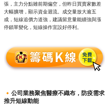
張，主力分點雖前期偏空，但昨日買賣家數差
大幅擴增，顯示資金迴流。成交量放大逾五
成，短線追價力道強，建議留意量能續強與漲
停鎖單變化，短線操作宜設好停利。
🔸
公司業務聚焦醫療不織布，防疫需求
推升短線動能