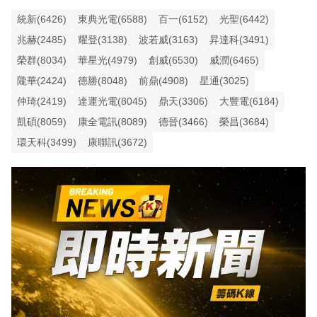
統新(6426)
東典光電(6588)
百一(6152)
光聖(6442)
兆赫(2485)
耀登(3138)
波若威(3163)
昇達科(3491)
榮群(8034)
華星光(4979)
創威(6530)
威潤(6465)
隴華(2424)
德勝(8048)
前鼎(4908)
星通(3025)
仲琦(2419)
達運光電(8045)
鼎天(3306)
大豐電(6184)
凱碩(8059)
康全電訊(8089)
德晉(3466)
榮昌(3684)
環天科(3499)
康聯訊(3672)