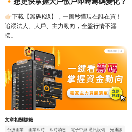
🔸
想更快掌握大戶散戶即時籌碼變化？
👉🏻下載【籌碼K線】，一圖秒懂現在誰在買！
追蹤法人、大戶、主力動向，全盤行情不漏
接。
文章相關標籤
台股產業
產業即時
即時消息
電子中游-通訊設備
光通訊