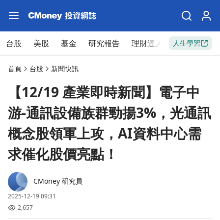
台股
美股
基金
研究報告
理財達人
新手入門
人生學習
首頁
台股
新聞快訊
【12/19 產業即時新聞】電子中
游-通訊設備族群勁揚3%，光通訊
概念股領軍上攻，AI資料中心需
求催化股價亮點！
CMoney 研究員
2025-12-19 09:31
2,657