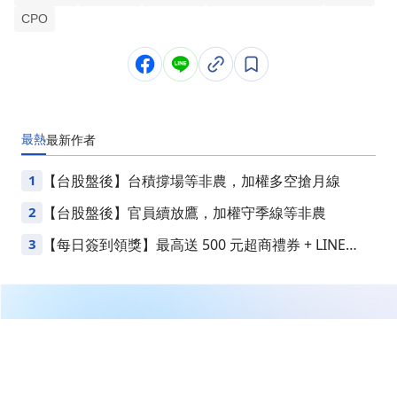
CPO
最熱
最新
作者
1
【台股盤後】台積撐場等非農，加權多空搶月線
2
【台股盤後】官員續放鷹，加權守季線等非農
3
【每日簽到領獎】最高送 500 元超商禮券 + LINE
Points
繼續閱讀下一篇
【12/19 產業即時新聞】矽智財IP盤中穩健走揚，AI浪潮
驅動股價續創佳績