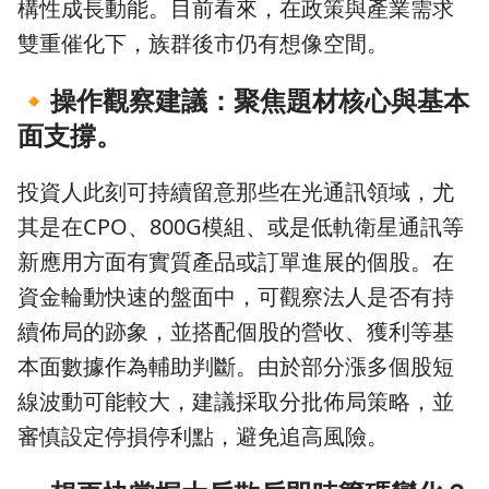
構性成長動能。目前看來，在政策與產業需求
雙重催化下，族群後市仍有想像空間。
🔸
操作觀察建議：聚焦題材核心與基本
面支撐。
投資人此刻可持續留意那些在光通訊領域，尤
其是在CPO、800G模組、或是低軌衛星通訊等
新應用方面有實質產品或訂單進展的個股。在
資金輪動快速的盤面中，可觀察法人是否有持
續佈局的跡象，並搭配個股的營收、獲利等基
本面數據作為輔助判斷。由於部分漲多個股短
線波動可能較大，建議採取分批佈局策略，並
審慎設定停損停利點，避免追高風險。