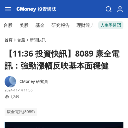
台股
美股
基金
研究報告
理財達人
新手入門
人生學習
首頁
台股
新聞快訊
【11:36 投資快訊】8089 康全電
訊：強勁漲幅反映基本面穩健
CMoney 研究員
2024-11-14 11:36
1,249
康全電訊(8089)