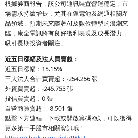
根據券商報告，該公司通訊裝置營運穩定，市
場需求持續增長，尤其在鋰電池及網通相關產
品領域。預期未來隨著AI及數位轉型的浪潮來
臨，康全電訊將有良好獲利表現及成長潛力，
吸引長期投資者關注。
近五日漲幅及法人買賣超：
近五日漲幅：15.15%
三大法人合計買賣超：-254.256 張
外資買賣超：-245.755 張
投信買賣超：0 張
自營商買賣超：-8.501 張
點擊下方連結，下載或開啟籌碼K線，可以獲得
更多第一手股市相關資訊哦！
https://chipk.page.link/R5kH