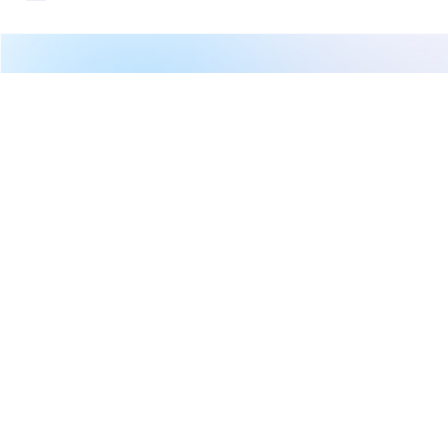
繼續閱讀下一篇
【11:30 投資快訊】2033 佳大：內鋼線與鋼纜知名廠
商，股價持續攀升
首頁
台股
新聞快訊
【11:30 投資快訊】2033 佳大：
內鋼線與鋼纜知名廠商，股價持
續攀升
CMoney 研究員