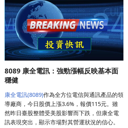
8089 康全電訊：強勁漲幅反映基本面
穩健
康全電訊(8089)
作為全方位電信與通訊產品的領
導廠商，今日股價上漲3.6%，報價115元。雖
然昨日臺股整體受美股影響而下跌，但康全電
訊表現突出，顯示市場對其營運狀況的信心。