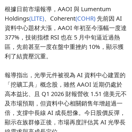
根據日前市場報導，AAOI 與 Lumentum
Holdings
(LITE)
、Coherent
(COHR)
先前因 AI
資料中心題材大漲，AAOI 年初至今漲幅一度達
377%，技術指標 RSI 也在 5 月中旬逼近過熱
區，先前甚至一度在盤中重挫約 10%，顯示獲
利了結賣壓沉重。
報導指出，光學元件被視為 AI 資料中心建置的
「挖礦工具」概念股，雖然 AAOI 近期仍處於
高本益比、且 Q1 2026 財報營收 1.51 億美元不
及市場預期，但資料中心相關銷售年增超過一
倍，支撐中長線 AI 成長想像。今日股價反彈，
顯示在族群修正後，市場再度評估其 AI 光學長
線需求與高成長定位。