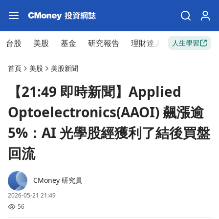
台股
美股
基金
研究報告
理財達人
新手入門
人生學習
首頁
美股
美股新聞
【21:49 即時新聞】Applied
Optoelectronics(AAOI) 飆漲逾
5%：AI 光學股經獲利了結後買盤
回流
CMoney 研究員
2026-05-21 21:49
56