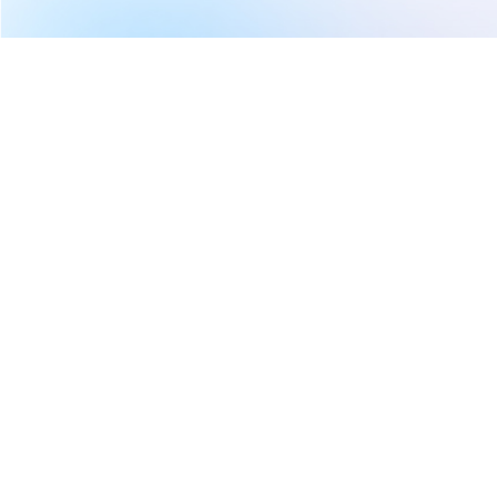
繼續閱讀下一篇
【21:49 即時新聞】Credo Technology Group (CRDO)
飆漲逾5%／獲Jefferies高評等與AI基礎建設題材帶動
首頁
美股
美股新聞
【21:49 即時新聞】Credo
Technology Group (CRDO) 飆
漲逾5%／獲Jefferies高評等與AI
基礎建設題材帶動
CMoney 研究員