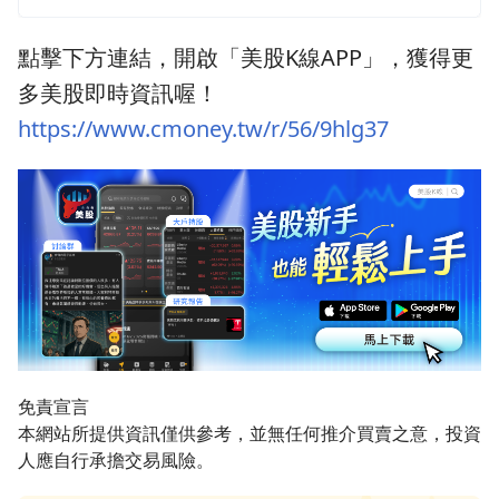
點擊下方連結，開啟「美股K線APP」，獲得更
多美股即時資訊喔！
https://www.cmoney.tw/r/56/9hlg37
免責宣言
本網站所提供資訊僅供參考，並無任何推介買賣之意，投資
人應自行承擔交易風險。