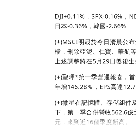
DJI+0.11%，SPX-0.16%，N
日本-0.36%，韓國-2.66%
(+)MSCI明晟於今日清晨
檔，刪除亞泥、仁寶、華航等
上述調整將在5月29日盤後生
(+)聖暉*第一季營運報喜，首
年增146.28％，EPS高達
(+)微星在記憶體、存儲組件
下，第一季合併營收562.6
元，來到近16個季度新高。