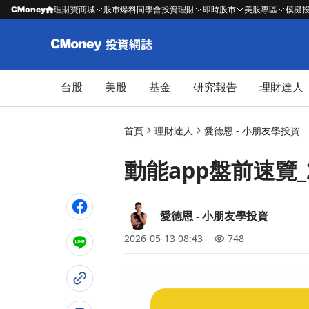
CMoney
理財寶商城
股市爆料同學會
投資理財
即時股市
美股專區
模擬
台股
美股
基金
研究報告
理財達人
首頁
理財達人
愛德恩 - 小朋友學投資
動能app盤前速覽_2
愛德恩 - 小朋友學投資
2026-05-13 08:43
748