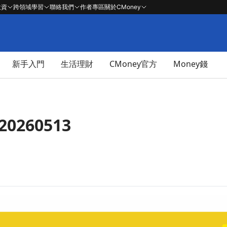
投資
跨領域學習
聯絡我們
作者專區
關於CMoney
新手入門
生活理財
CMoney官方
Money錢
0260513