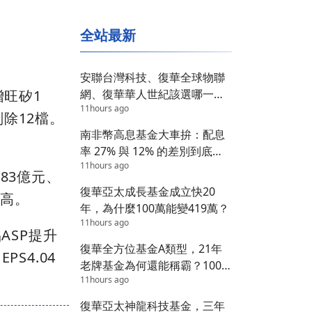
全站最新
安聯台灣科技、復華全球物聯
網、復華華人世紀該選哪一
增旺矽1
11hours ago
檔？答案在這 3 個維度
除12檔。
南非幣高息基金大車拚：配息
率 27% 與 12% 的差別到底在
11hours ago
哪？
.83億元、
復華亞太成長基金成立快20
新高。
年，為什麼100萬能變419萬？
11hours ago
ASP提升
復華全方位基金A類型，21年
S4.04
老牌基金為何還能稱霸？100
11hours ago
萬變1800萬的秘密
復華亞太神龍科技基金，三年