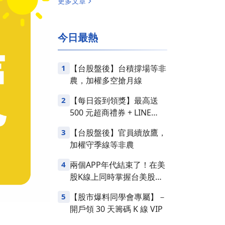
更多文章
今日最熱
1
【台股盤後】台積撐場等非
農，加權多空搶月線
2
【每日簽到領獎】最高送
500 元超商禮券 + LINE
Points
3
【台股盤後】官員續放鷹，
加權守季線等非農
4
兩個APP年代結束了！在美
股K線上同時掌握台美股損
益
5
【股市爆料同學會專屬】－
開戶領 30 天籌碼 K 線 VIP