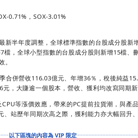
DX-0.71%，SOX-3.01%
公布最新半年度調整，全球標準指數的台股成分股新
7檔，全球小型指數的台股成分股則新增15檔、刪
效。
季合併營收116.03億元、年增36％，稅後純益15
12.76元，大賺逾一個股本，營收、獲利均改寫同期
及CPU等漲價效應，帶來的PC提前拉貨潮，與產品
億元、站歷年同期次高之際，獲利能力亦大幅回升、EP