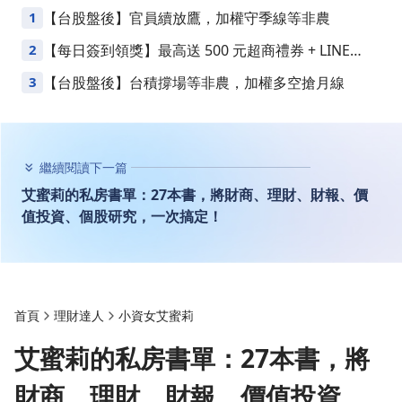
1
【台股盤後】官員續放鷹，加權守季線等非農
2
【每日簽到領獎】最高送 500 元超商禮券 + LINE
Points
3
【台股盤後】台積撐場等非農，加權多空搶月線
繼續閱讀下一篇
艾蜜莉的私房書單：27本書，將財商、理財、財報、價
值投資、個股研究，一次搞定！
首頁
理財達人
小資女艾蜜莉
艾蜜莉的私房書單：27本書，將
財商、理財、財報、價值投資、