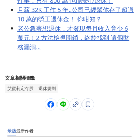
件事，只有 800 萬 也能安心退休！
月薪 32K 工作 5 年..公司已經幫你存了超過
10 萬的勞工退休金！ 你咁知？
老公急著想退休，才發現每月收入竟少 6
萬元！2 方法檢視開銷，終於找到 這個財
務漏洞...
文章相關標籤
艾蜜莉定存股
退休規劃
最熱
最新
作者