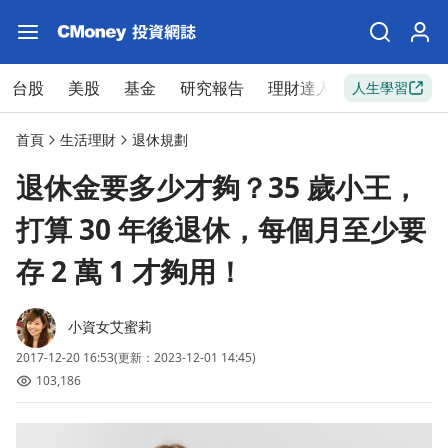
台股
美股
基金
研究報告
理財達人
新手入門
人生學習
首頁
生活理財
退休規劃
退休金要多少才夠？35 歲小王，
打算 30 年後退休，每個月至少要
存 2 萬 1 才夠用！
小資女艾蜜莉
2017-12-20 16:53
(更新：2023-12-01 14:45)
103,186