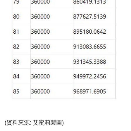
(資料來源: 艾蜜莉製圖)