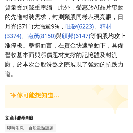
貨量受到嚴重壓縮。此外，受惠於AI晶片帶動
的先進封裝需求，封測類股同樣表現亮眼，日
月光(3711)大漲逾9%，
旺矽(6223)
、
精材
(3374)
、
南茂(8150)
與
頎邦(6147)
等個股均攻上
漲停板。整體而言，在資金快速輪動下，具備
營收基本面與漲價題材支撐的記憶體及封測
廠，於本次台股洗盤之際展現了強勁的抗跌力
道。
文章相關標籤
即時消息
台股最熱話題