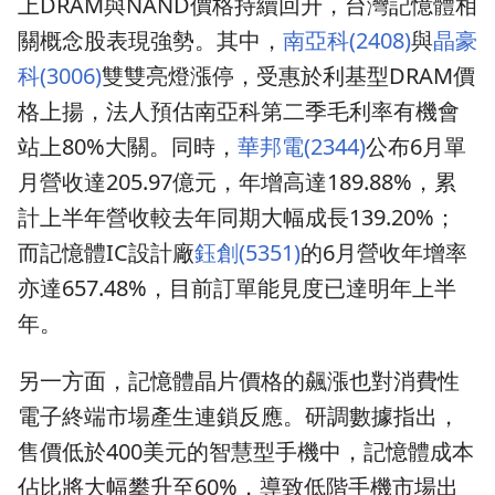
上DRAM與NAND價格持續回升，台灣記憶體相
關概念股表現強勢。其中，
南亞科(2408)
與
晶豪
科(3006)
雙雙亮燈漲停，受惠於利基型DRAM價
格上揚，法人預估南亞科第二季毛利率有機會
站上80%大關。同時，
華邦電(2344)
公布6月單
月營收達205.97億元，年增高達189.88%，累
計上半年營收較去年同期大幅成長139.20%；
而記憶體IC設計廠
鈺創(5351)
的6月營收年增率
亦達657.48%，目前訂單能見度已達明年上半
年。
另一方面，記憶體晶片價格的飆漲也對消費性
電子終端市場產生連鎖反應。研調數據指出，
售價低於400美元的智慧型手機中，記憶體成本
佔比將大幅攀升至60%，導致低階手機市場出