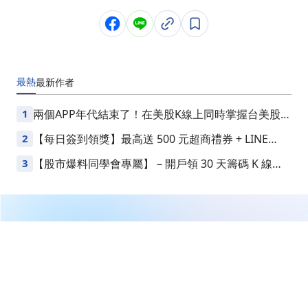
最熱
最新
作者
1
兩個APP年代結束了！在美股K線上同時掌握台美股損
益
2
【每日簽到領獎】最高送 500 元超商禮券 + LINE
Points
3
【股市爆料同學會專屬】－開戶領 30 天籌碼 K 線
VIP
繼續閱讀下一篇
央行澄清未放水兆元進台股，楊金龍籲防槓桿