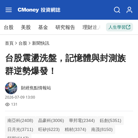
台股
美股
基金
研究報告
理財達人
新手入門
人生學習
首頁
台股
新聞快訊
台股震盪洗盤，記憶體與封測族
群逆勢爆發！
財經焦點情報站
2026-07-09 13:00
131
南亞科(2408)
晶豪科(3006)
華邦電(2344)
鈺創(5351)
日月光(3711)
旺矽(6223)
精材(3374)
南茂(8150)