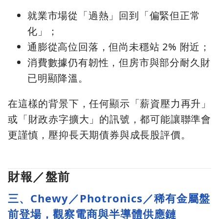
就業市場從「過熱」回到「偏緊但正常
化」；
通膨從高位回落，但尚未穩站 2% 附近；
消費數據仍有韌性，但房市與部分耐久財
已明顯降溫。
在這樣的背景下，任何顯示「薪資壓力再升」
或「財政赤字擴大」的訊號，都可能讓聯準會
更謹慎，壓抑長天期債券與成長股評價。
財報／盤前
三、Chewy／Photronics／稀有金屬盤
前登場，觀察電商與半導體供應鏈