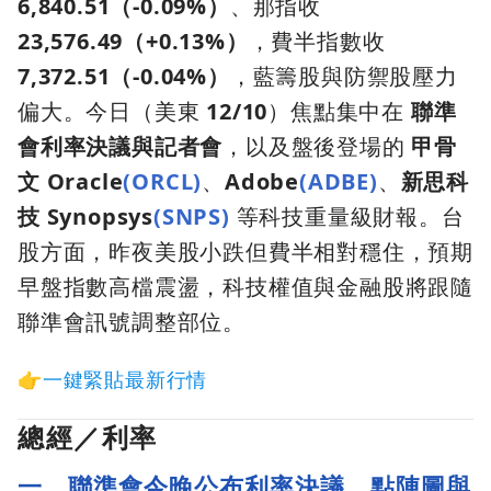
6,840.51（-0.09%）
、那指收
23,576.49（+0.13%）
，費半指數收
7,372.51（-0.04%）
，藍籌股與防禦股壓力
偏大。今日（美東
12/10
）焦點集中在
聯準
會利率決議與記者會
，以及盤後登場的
甲骨
文 Oracle
(ORCL)
、
Adobe
(ADBE)
、
新思科
技 Synopsys
(SNPS)
等科技重量級財報。台
股方面，昨夜美股小跌但費半相對穩住，預期
早盤指數高檔震盪，科技權值與金融股將跟隨
聯準會訊號調整部位。
👉一鍵緊貼最新行情
總經／利率
一、聯準會今晚公布利率決議，點陣圖與