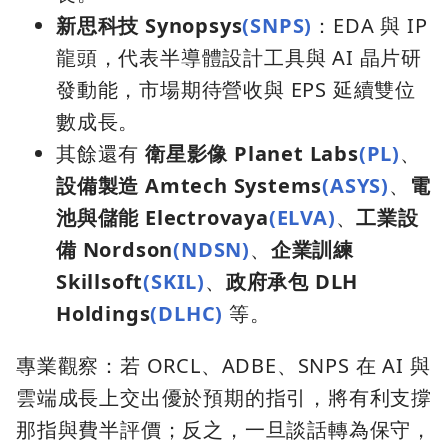
新思科技 Synopsys
(SNPS)
：EDA 與 IP
龍頭，代表半導體設計工具與 AI 晶片研
發動能，市場期待營收與 EPS 延續雙位
數成長。
其餘還有
衛星影像 Planet Labs
(PL)
、
設備製造 Amtech Systems
(ASYS)
、
電
池與儲能 Electrovaya
(ELVA)
、
工業設
備 Nordson
(NDSN)
、
企業訓練
Skillsoft
(SKIL)
、
政府承包 DLH
Holdings
(DLHC)
等。
專業觀察：若 ORCL、ADBE、SNPS 在 AI 與
雲端成長上交出優於預期的指引，將有利支撐
那指與費半評價；反之，一旦談話轉為保守，