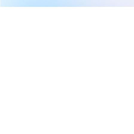
繼續閱讀下一篇
【美股盤後五點】JOLTS強於預期、聯準會前指數小跌
(2025.12.10)
首頁
美股
美股研究報告
【美股盤後五點】JOLTS強於預
期、聯準會前指數小跌
(2025.12.10)
莫紹晉
2025-12-10 01:47
1,133