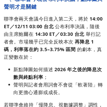
聲明才是關鍵
聯準會兩天會議今日進入第二天，將於
14:00
ET／12/11 03:00 台北
公布利率決議，隨後
由主席鮑爾在
14:30 ET／03:30 台北
舉行記
者會。市場幾乎已完全反映本次
再降息 1
碼，利率落在約 3.5–3.75% 區間
的劇本，真
正變數在於：
新點陣圖如何描述
2026 年之後的降息次
數與終點利率
；
聲明與記者會用詞會不會從「軟著陸」轉
向更擔心通膨或成長。
若聯準會維持「慢降息、視數據調整」調性，