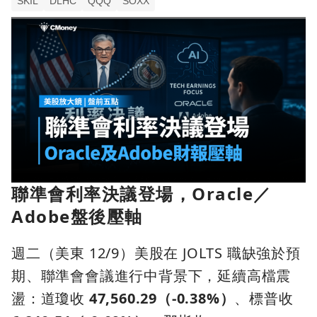
SKIL
DLHC
QQQ
SOXX
聯準會利率決議登場，Oracle／
Adobe盤後壓軸
週二（美東 12/9）美股在 JOLTS 職缺強於預
期、聯準會會議進行中背景下，延續高檔震
盪：道瓊收
47,560.29（-0.38%）
、標普收