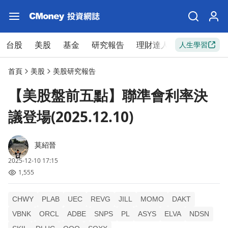
台股
美股
基金
研究報告
理財達人
新手入門
人生學習
首頁
美股
美股研究報告
【美股盤前五點】聯準會利率決
議登場(2025.12.10)
莫紹晉
2025-12-10 17:15
1,555
CHWY
PLAB
UEC
REVG
JILL
MOMO
DAKT
VBNK
ORCL
ADBE
SNPS
PL
ASYS
ELVA
NDSN