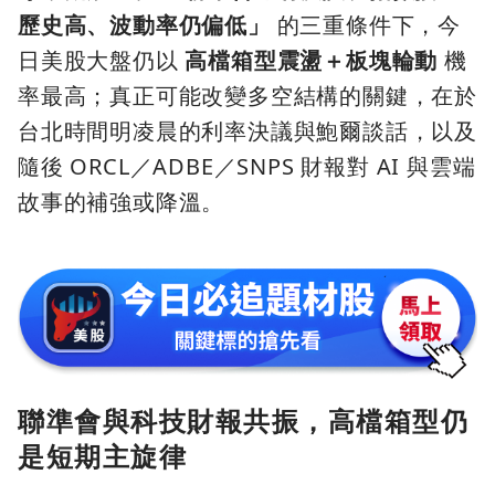
歷史高、波動率仍偏低」
的三重條件下，今
日美股大盤仍以
高檔箱型震盪＋板塊輪動
機
率最高；真正可能改變多空結構的關鍵，在於
台北時間明凌晨的利率決議與鮑爾談話，以及
隨後 ORCL／ADBE／SNPS 財報對 AI 與雲端
故事的補強或降溫。
聯準會與科技財報共振，高檔箱型仍
是短期主旋律