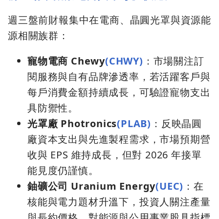
週三盤前財報集中在電商、晶圓光罩與資源能
源相關族群：
寵物電商 Chewy
(CHWY)
：市場關注訂
閱服務與自有品牌滲透率，若活躍客戶與
每戶消費金額持續成長，可驗證寵物支出
具防禦性。
光罩廠 Photronics
(PLAB)
：反映晶圓
廠資本支出與先進製程需求，市場預期營
收與 EPS 維持成長，但對 2026 年接單
能見度仍謹慎。
鈾礦公司 Uranium Energy
(UEC)
：在
核能與電力題材升溫下，投資人關注產量
與長約價格，對能源與公用事業股具指標