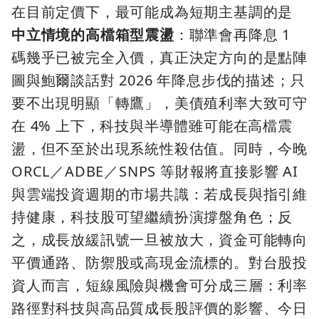
在目前定價下，最可能成為短期主基調的是
中立情境的高檔箱型震盪
：聯準會再降息 1
碼幾乎已被完全入價，真正決定方向的是點陣
圖與鮑爾談話對 2026 年降息步伐的描述；只
要不出現明顯「轉鷹」，美債殖利率大致可守
在 4% 上下，科技與半導體雖可能在高檔震
盪，但不至於出現系統性殺估值。同時，今晚
ORCL／ADBE／SNPS 等財報將直接影響 AI
與雲端投資週期的市場共識：若成長與指引維
持健康，科技股可望繼續扮演撐盤角色；反
之，成長放緩訊號一旦被放大，資金可能轉向
平價通路、防禦股或高現金流標的。對台股投
資人而言，短線風險與機會可分成三層：利率
路徑對科技與高品質成長股評價的影響、今日