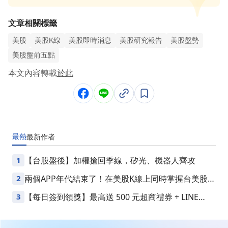
文章相關標籤
美股
美股K線
美股即時消息
美股研究報告
美股盤勢
美股盤前五點
本文內容轉載
於此
最熱
最新
作者
1
【台股盤後】加權搶回季線，矽光、機器人齊攻
2
兩個APP年代結束了！在美股K線上同時掌握台美股損
益
3
【每日簽到領獎】最高送 500 元超商禮券 + LINE
Points