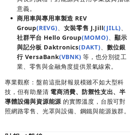
意義。
商用車與專用車製造 REV
Group
(REVG)
、
女裝零售 J.Jill
(JILL)
、
社群平台 Hello Group
(MOMO)
、
顯示
與記分板 Daktronics
(DAKT)
、
數位銀
行 VersaBank
(VBNK)
等，也分別從工
業、零售與金融角度提供景氣線索。
專業觀察：盤前這批財報規模雖不如大型科
技，但有助釐清
電商消費、防禦性支出、半
導體設備與資源能源
的實際溫度，台股可對
照網路零售、光罩與設備、鋼鐵與能源族群。