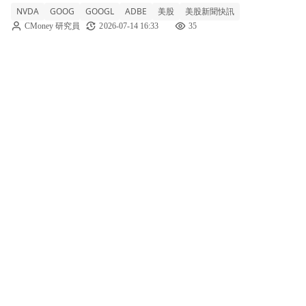
NVDA
GOOG
GOOGL
ADBE
美股
美股新聞快訊
場。 NVDA +2.87% GOOG +0.49% GOOGL
CMoney 研究員
2026-07-14 16:33
35
+0.66% ADBE -3.01%