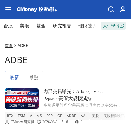
台股
美股
基金
研究報告
理財達人
新手入門
人生學習
首頁
ADBE
ADBE
最新
最熱
前往內部交易曝光：Adobe、Visa、PepsiCo高管大規模減
內部交易曝光：Adobe、Visa、
PepsiCo高管大規模減持！
本週多家知名企業高層進行重要股票交易，特
別是Visa及PepsiCo的高管減持比例引發市場關
RTX
TSM
V
MS
PEP
GE
ADBE
AAL
美股
美股新聞快訊
注。 RTX +0.39% TSM +0.23% V -0.04% MS
CMoney 研究員
2026-08-01 15:16
9
+0.17% PEP -0.46%