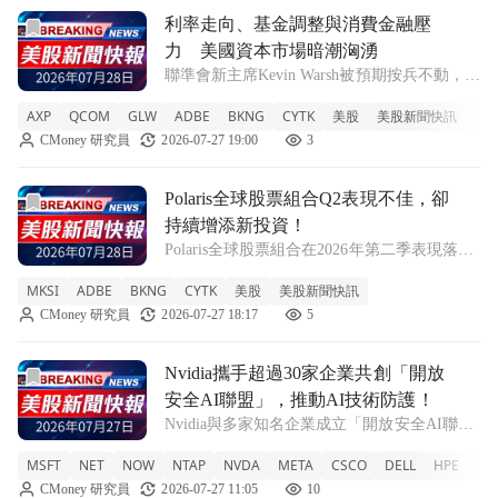
前往利率走向、基金調整與消費金融壓力 美國資本市場暗潮
利率走向、基金調整與消費金融壓
力 美國資本市場暗潮洶湧
聯準會新主席Kevin Warsh被預期按兵不動，壓
抑利率波動；多家資產管理機構在今年上半年
AXP
QCOM
GLW
ADBE
BKNG
CYTK
美股
美股新聞快訊
美
大幅調整持股，偏向價值與防禦配置；
CMoney 研究員
2026-07-27 19:00
3
American Express股價在業績與估值壓力下劇
烈震盪，凸顯高利率
前往Polaris全球股票組合Q2表現不佳，卻持續增添新投資！
Polaris全球股票組合Q2表現不佳，卻
持續增添新投資！
Polaris全球股票組合在2026年第二季表現落後
於基準指數，但上半年回報率超越市場，並新
MKSI
ADBE
BKNG
CYTK
美股
美股新聞快訊
增多項投資。 MKSI -6.28% ADBE +6.91%
CMoney 研究員
2026-07-27 18:17
5
BKNG +5.16% CYTK +0.97%
前往Nvidia攜手超過30家企業共創「開放安全AI聯盟」，推
Nvidia攜手超過30家企業共創「開放
安全AI聯盟」，推動AI技術防護！
Nvidia與多家知名企業成立「開放安全AI聯
盟」，旨在發展共享的開放技術以保障AI軟體
MSFT
NET
NOW
NTAP
NVDA
META
CSCO
DELL
HPE
IB
的安全性，並加速網路安全工具的研發。
CMoney 研究員
2026-07-27 11:05
10
MSFT +0.03% NET -0.06% NOW +7.44% NTA