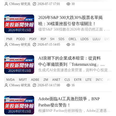
CMoney 研究員
2026-07-17 17:01
10
+0.6% ORCL +3.39% PAN
前往2026年S&P 500大跌30%股票名單揭曉：30檔重挫股
2026年S&P 500大跌30%股票名單揭
曉：30檔重挫股引發市場關注！
儘管S&P 500指數在2026年表現仍然正面，但
有30檔成分股下滑超過30%，顯示市場的脆弱
PNR
PODD
PSKY
RSP
SH
SDS
ORCL
LDOS
LULU
LVS
N
與不均衡。 PNR -13.82% PODD +0.14%
CMoney 研究員
2026-07-15 14:05
18
PSKY +1.86% RSP +0.26%
前往AI浪潮下的企業成本暗雷：從資料中心軍備競賽到「Toke
AI浪潮下的企業成本暗雷：從資料
中心軍備競賽到「Tokenmaxxing」風
生成式AI全面滲透企業營運，資料中心投資加
暴，美股新風險浮現
速、雲端巨頭與應用供應商競爭白熱化，同時
NVDA
MSFT
ADBE
ZM
ANET
CLS
EXTR
LITE
INTC
AMD
「AI Token」支出失控風險開始浮出檯面，恐
CMoney 研究員
2026-07-14 17:00
16
在未來幾季悄悄侵蝕企業獲利與估值。 NVDA
+3.62% MSFT
前往Adobe面臨AI工具激烈競爭，BNP Paribas發出警告！
Adobe面臨AI工具激烈競爭，BNP
Paribas發出警告！
根據BNP Paribas分析師報告，Adobe正遭遇來
自大型AI公司的強勁競爭，尤其是在歐洲市