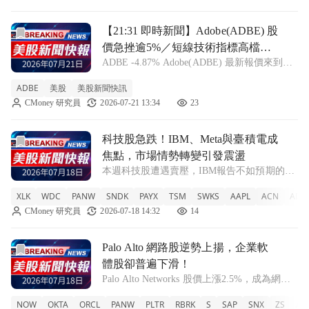
前往【21:31 即時新聞】Adobe(ADBE) 股價急挫逾5
【21:31 即時新聞】Adobe(ADBE) 股
價急挫逾5%／短線技術指標高檔鈍
ADBE -4.87% Adobe(ADBE) 最新報價來到
化引發回調壓力
222.85 美元，盤中下跌 5.07%，呈現明顯回檔
ADBE
美股
美股新聞快訊
走勢，短線漲多之後出現比較劇烈的獲利了結
CMoney 研究員
2026-07-21 13:34
23
賣壓。技術面顯示，股價先前自 6 月下旬約
前往科技股急跌！IBM、Meta與臺積電成焦點，市場情勢轉
科技股急跌！IBM、Meta與臺積電成
焦點，市場情勢轉變引發震盪
本週科技股遭遇賣壓，IBM報告不如預期的業
績導致股價重挫，而Meta則尋求為AI初創企業
XLK
WDC
PANW
SNDK
PAYX
TSM
SWKS
AAPL
ACN
ADB
Anthropic提供雲端計算服務。 WDC +2.23%
CMoney 研究員
2026-07-18 14:32
14
XLK -1.09% PANW +1.32% SND
前往Palo Alto 網路股逆勢上揚，企業軟體股卻普遍下滑！文
Palo Alto 網路股逆勢上揚，企業軟
體股卻普遍下滑！
Palo Alto Networks 股價上漲2.5%，成為網路
安全領頭羊；但大多數企業軟體股則面臨下跌
NOW
OKTA
ORCL
PANW
PLTR
RBRK
S
SAP
SNX
ZS
AD
壓力，顯示市場分歧。 NOW +0.25% OKTA