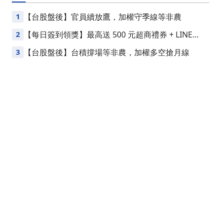
1
【台股盤後】官員續放鷹，加權守季線等非農
2
【每日簽到領獎】最高送 500 元超商禮券 + LINE
Points
3
【台股盤後】台積撐場等非農，加權多空搶月線
關於我們
部落格
加入我們