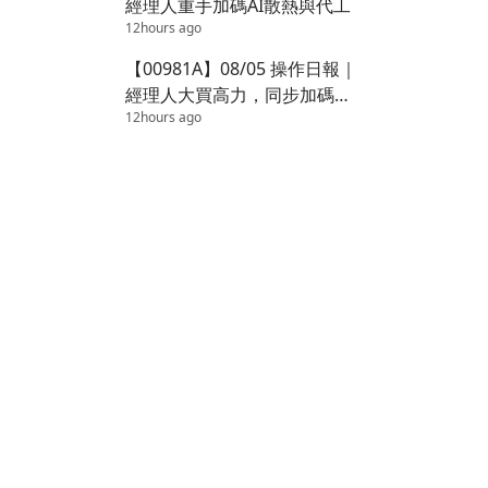
經理人重手加碼AI散熱與代工
12hours ago
【00981A】08/05 操作日報｜
經理人大買高力，同步加碼半
12hours ago
導體