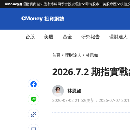
CMoney
理財寶商城
股市爆料同學會
投資理財
即時股市
美股專區
模擬
台股
美股
基金
研究報告
理財達人
首頁
理財達人
林恩如
2026.7.2 期指實戰
林恩如
2026-07-02 21:52
(更新：2026-07-07 20:1