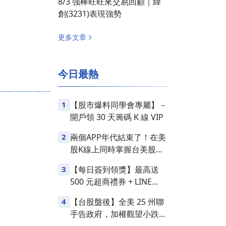
8/3 強棒旺旺來交易回顧｜緯
創(3231)表現強勢
更多文章
今日最熱
1
【股市爆料同學會專屬】－
開戶領 30 天籌碼 K 線 VIP
2
兩個APP年代結束了！在美
股K線上同時掌握台美股損
益
3
【每日簽到領獎】最高送
500 元超商禮券 + LINE
Points
4
【台股盤後】全美 25 州聯
手告政府，加權觀望小跌
25 點