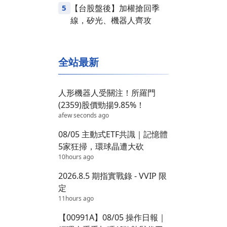
5
【台股盤後】加權搶回季
線，矽光、機器人齊攻
全站最新
人形機器人受關注！所羅門
(2359)股價勁揚9.85%！
afew seconds ago
08/05 主動式ETF共識｜記憶體
5家狂掃，環球晶遭大砍
10hours ago
2026.8.5 期指實戰錄 - VVIP 限
定
11hours ago
【00991A】08/05 操作日報｜