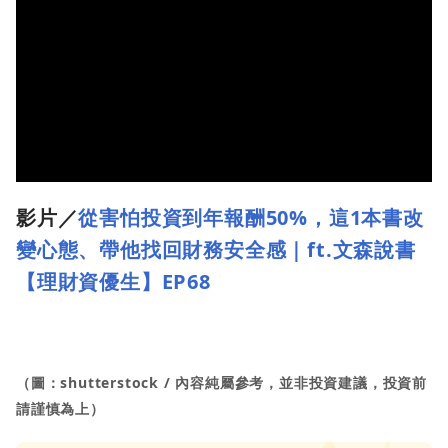
影片／
從害怕投資到年報酬50%，這1本書改
變心態、帶他找回財務安全感｜ft.文森說書
【理財資優生】EP68
（圖：shutterstock / 內容純屬參考，並非投資建議，投資前
請謹慎為上）