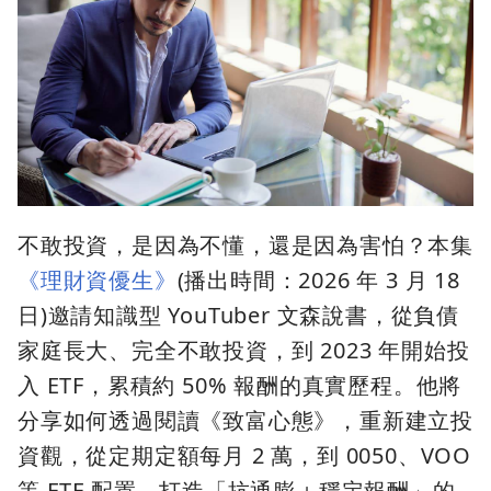
不敢投資，是因為不懂，還是因為害怕？本集
《理財資優生》
(播出時間：2026 年 3 月 18
日)邀請知識型 YouTuber 文森說書，從負債
家庭長大、完全不敢投資，到 2023 年開始投
入 ETF，累積約 50% 報酬的真實歷程。他將
分享如何透過閱讀《致富心態》，重新建立投
資觀，從定期定額每月 2 萬，到 0050、VOO
等 ETF 配置，打造「抗通膨＋穩定報酬」的