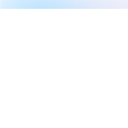
繼續閱讀下一篇
商界巨擘隕落！潤泰集團總裁尹衍樑辭世「享壽76
歲」 年少遇恩師王金平提攜：傳奇人生打造千億帝國
首頁
Money錢
商界巨擘隕落！潤泰集團總裁尹
衍樑辭世「享壽76歲」 年少遇
恩師王金平提攜：傳奇人生打造
千億帝國
Money錢