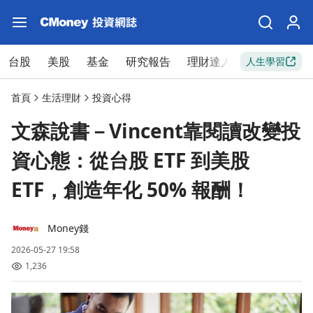
台股
美股
基金
研究報告
理財達人
新手入門
人生學習
首頁
生活理財
投資心得
文森說書－Vincent靠閱讀改變投
資心態：從台股 ETF 到美股
ETF，創造年化 50% 報酬！
Money錢
2026-05-27 19:58
1,236