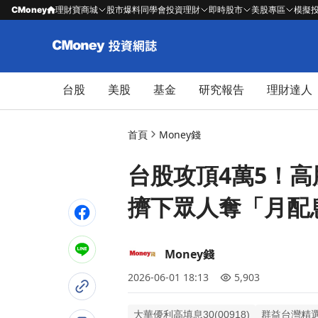
CMoney
理財寶商城
股市爆料同學會
投資理財
即時股市
美股專區
模擬
台股
美股
基金
研究報告
理財達人
首頁
Money錢
台股攻頂4萬5！高
擠下眾人奪「月配
Money錢
2026-06-01 18:13
5,903
大華優利高填息30(00918)
群益台灣精選高