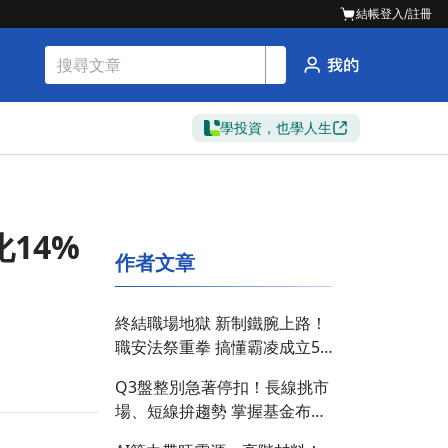
結帳
登入/註冊
學投資，也學人生
14%
作者文章
終結職場地獄 新制鐵腕上路！
職安法祭重拳 搞懂霸凌成立5
要件
Q3盤整別急著停扣！長線挑市
場、短線拚趨勢 掌握基金布局
好時機