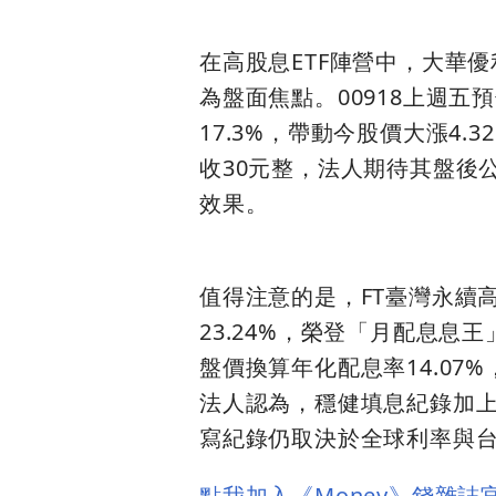
在高股息ETF陣營中，大華優利高
為盤面焦點。00918上週五
17.3%，帶動今股價大漲4.32
收30元整，法人期待其盤後
效果。
值得注意的是，FT臺灣永續高息(
23.24%，榮登「月配息息
盤價換算年化配息率14.07
法人認為，穩健填息紀錄加
寫紀錄仍取決於全球利率與
點我加入《Money》錢雜誌官方