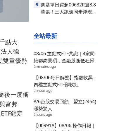
5
凱基單日買超00632R逾8.8
萬張！三大訊號同步浮現，
台股是否醞釀變盤？
全站最新
5千點大
信法人強
08/06 主動式ETF共識｜4家同
差雙重優勢
搶聯鈞景碩，金融股逢低狂掃
2minutes ago
【08/06每日解盤】指數收黑，
四檔主動式ETF卻收紅
anhour ago
，隨後一度衝
8/6台股交易回顧｜盟立(2464)
海與富邦
漲勢驚人
TF鎖定
2hours ago
【00991A】08/06 操作日報｜