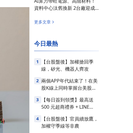
AI算力帶旺電源、高階材料！
資料中心汰舊換新 2台廠迎成
長契機
更多文章
今日最熱
1
【台股盤後】加權搶回季
線，矽光、機器人齊攻
2
兩個APP年代結束了！在美
股K線上同時掌握台美股損
益
3
【每日簽到領獎】最高送
500 元超商禮券 + LINE
Points
4
【台股盤後】官員續放鷹，
加權守季線等非農