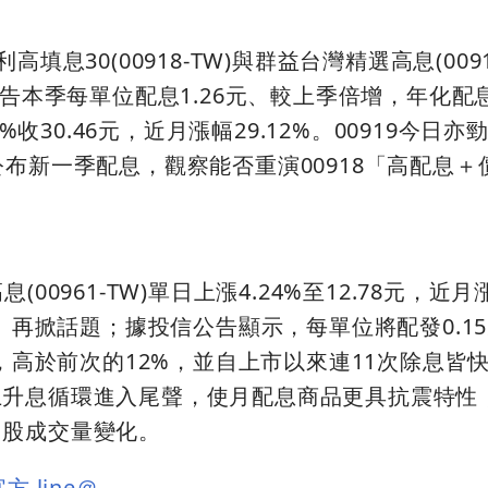
填息30(00918-TW)與群益台灣精選高息(0091
預告本季每單位配息1.26元、較上季倍增，年化配
%收30.46元，近月漲幅29.12%。00919今日亦勁
公布新一季配息，觀察能否重演00918「高配息＋
00961-TW)單日上漲4.24%至12.78元，近月
王」再掀話題；據投信公告顯示，每單位將配發0.1
%，高於前次的12%，並自上市以來連11次除息皆
上升息循環進入尾聲，使月配息商品更具抗震特性
台股成交量變化。
 line＠