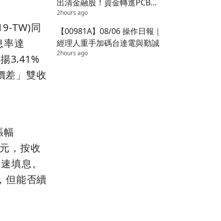
出清金融股！資金轉進PCB主
2hours ago
線
9-TW)同
【00981A】08/06 操作日報｜
息率達
經理人重手加碼台達電與勤誠
2hours ago
揚3.41%
價差」雙收
漲幅
5元，按收
快速填息。
，但能否續