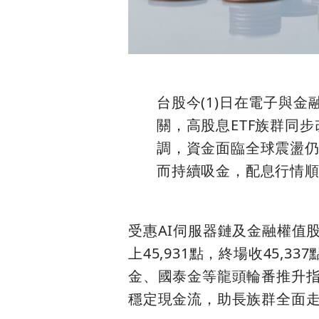
台股今(1)日在電子與
關，高股息ETF族群同
調，資金面臨全球震盪
而持續吸金，配息行情
受惠AI伺服器鏈及金融權值股
上45,931點，終場收45,
金、國泰金等龍頭輪番推升指
穩定現金流，助長族群全面