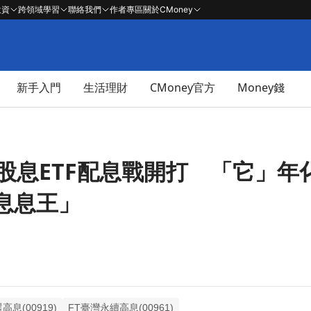
投資
跨領域學習
聯絡我們
作者專區
關於CMoney
新手入門
生活理財
CMoney官方
Money錢
股息ETF配息戰開打 「它」年化
息息王」
息(00919)
FT臺灣永續高息(00961)