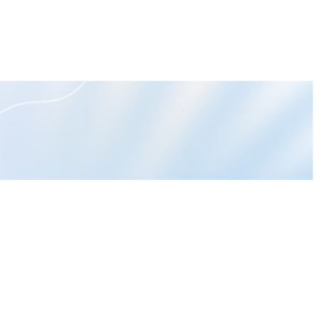
休逆轉
作者文章
終結職場地獄 新制鐵腕上路！