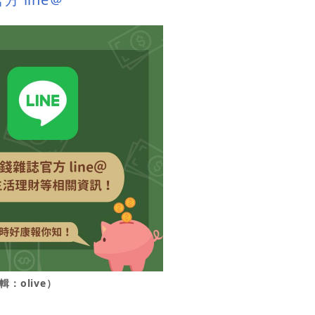
：olive
）