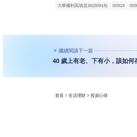
大華優利高填息30(00918)
00919
009
繼續閱讀下一篇
40 歲上有老、下有小，該如何
首頁
生活理財
投資心得
40 歲上有老、
勝，資產還增加 4