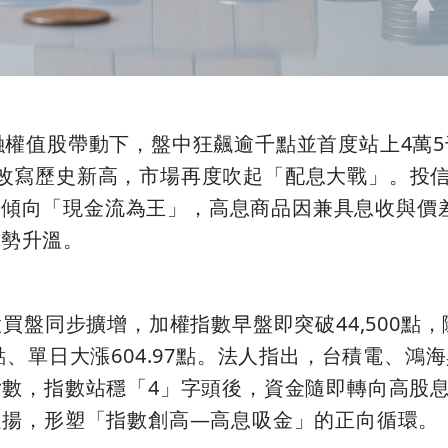
金融權值股帶動下，盤中狂飆逾千點並首度站上4萬
步改寫歷史新高，市場再度吹起「配息大戰」。投
仍傾向「現金流為王」，高息商品因兼具息收與價
順勢升溫。
買盤同步擴增，加權指數早盤即突破44,500點
337點、單日大漲604.97點。法人指出，台積電、鴻
數，指數站穩「4」字頭後，資金隨即轉向高股息E
走揚，形塑「指數創高—高息吸金」的正向循環。