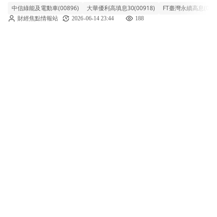
中信綠能及電動車(00896)
大華優利高填息30(00918)
FT臺灣永續高息(0096
檔ETF預估年化配息率超過10%，其中中信綠
財經焦點情報站
2026-06-14 23:44
188
能及電動車(00896)以17.6%居首，大華優利高
填息30(009