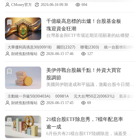
CMoney官方
2026-06-16 09:30
694
八大官股、外資及自營商的ETF買賣動向。
《ETF存股計
前往千億級高息標的出爐！台股基金板塊迎資金狂潮文章頁
千億級高息標的出爐！台股基金板
塊迎資金狂潮
台灣基金與ETF市場近期呈現顯著的結構變化
與規模增長。根據基金平台數據統計，投資客
大華優利高填息30(00918)
國巨(2327)
聯電(2303)
統一台股增長(00981A
群正快速年輕化，31歲至40歲已躍居最大開戶
財經焦點情報站
2026-06-15 17:46
127
族群。在資金流向方面，境內基金申購比例達
八成，其中台股基金佔比更突破九成，
前往美伊停戰台股飆千點！外資大買官股調節文章頁
美伊停戰台股飆千點！外資大買官
股調節
美國與伊朗達成和平協議，激勵台股今日開高
走高，終場大漲1227.95點，收在45396.99點，
主動統一升級50(00403A)
00981A
元大台灣50正2(00631L)
凱基金(2883
成交值達新台幣1兆639.92億元。三大法人同
財經焦點情報站
2026-06-15 17:45
69
步呈現買超，合計買超金額達639.5億元；其
中，外資買超4
前往21檔台股ETF除息秀，7檔年配息率逾一成文章頁
21檔台股ETF除息秀，7檔年配息率
逾一成
6月份共有21檔台股ETF陸續除息，涵蓋受益
人數超過351萬人。根據各投信公告，本次有7