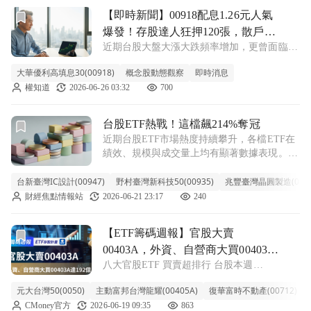
前往【即時新聞】00918配息1.26元人氣爆發！存股達人狂
【即時新聞】00918配息1.26元人氣
爆發！存股達人狂押120張，散戶還
近期台股大盤大漲大跌頻率增加，更曾面臨單
能追嗎？
日重挫逾千點的震盪，具備抗跌特性的高股息
大華優利高填息30(00918)
概念股動態觀察
即時消息
ETF成為市場資金避風港。根據集保戶股權分
權知道
2026-06-26 03:32
700
散最新統計，台股ETF總受益人數單周減少8.6
萬人，但資金明顯向高息型資產集中
前往台股ETF熱戰！這檔飆214%奪冠文章頁
台股ETF熱戰！這檔飆214%奪冠
近期台股ETF市場熱度持續攀升，各檔ETF在
績效、規模與成交量上均有顯著數據表現。根
據最新統計，近一年台股主被動ETF績效前十
台新臺灣IC設計(00947)
強名單出爐，由台新臺灣IC設計(00947)以
野村臺灣新科技50(00935)
兆豐臺灣晶圓製造(0091
214.79%的績效位居榜首
財經焦點情報站
2026-06-21 23:17
240
前往【ETF籌碼週報】官股大賣00403A，外資、自營商大買00
【ETF籌碼週報】官股大賣
00403A，外資、自營商大買00403A
八大官股ETF 買賣超排行 台股本週
達192億
（06/15~06/18）加權指數表現強勢，上漲
元大台灣50(0050)
主動富邦台灣龍耀(00405A)
復華富時不動產(00712)
2296.16點，收在46465.20點，跌幅5.2%，帶大
CMoney官方
2026-06-19 09:35
863
家來看看本週八大官股、外資及自營商的ETF