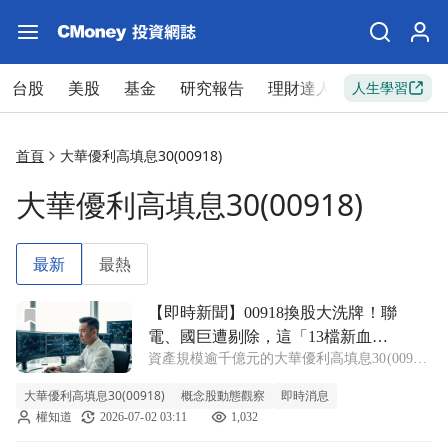
台股
美股
基金
研究報告
理財達人
新手入門
人生學習
首頁
大華優利高填息30(00918)
大華優利高填息30(00918)
最新
最熱
前往【即時新聞】00918換股大洗牌！聯電、國巨遭剔除，這
【即時新聞】00918換股大洗牌！聯
電、國巨遭剔除，這「13檔新血」
資產規模逾千億元的大華優利高填息30(00918)
獲買盤卡位？
公布最新成分股定審結果，此次 00918 換 股
大華優利高填息30(00918)
概念股動態觀察
即時消息
名單大幅調整，共計新增與刪除各13檔個股，
權知道
2026-07-02 03:11
1,032
相關變動預計自2026年7月2日起正式生效。法
人分析，本次