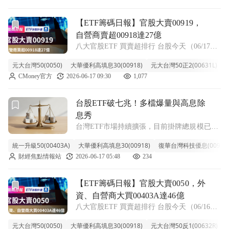
買賣超情況。
前往【ETF籌碼日報】官股大賣00919，自營商賣超00918達
【ETF籌碼日報】官股大賣00919，
自營商賣超00918達27億
八大官股ETF 買賣超排行 台股今天（06/17）
加權指數上漲68.20點，收在45877.39點，跌幅
元大台灣50(0050)
大華優利高填息30(00918)
元大台灣50正2(00631L)
0.15%，帶大家來看看今天八大官股、外資及
CMoney官方
2026-06-17 09:30
1,077
自營商的ETF買賣動向。 《ETF存股計畫》
APP：
前往台股ETF破七兆！多檔爆量與高息除息秀文章頁
台股ETF破七兆！多檔爆量與高息除
息秀
台灣ETF市場持續擴張，目前掛牌總規模已正
式突破7兆元大關，今年以來增加逾3.12兆
統一升級50(00403A)
大華優利高填息30(00918)
復華台灣科技優息(00929
元。近日盤面積極反映多檔高股息與科技型
財經焦點情報站
2026-06-17 05:48
234
ETF的交易熱度與配息表現。 在交易量方面，
受益人數回升至109萬人的統一升級
前往【ETF籌碼日報】官股大賣0050，外資、自營商大買0040
【ETF籌碼日報】官股大賣0050，外
資、自營商大買00403A達46億
八大官股ETF 買賣超排行 台股今天（06/16）
表現強勢，加權指數上漲412.20點，收在
元大台灣50(0050)
大華優利高填息30(00918)
元大台灣50反1(00632R)
45809.19點，跌幅0.91%，帶大家來看看今天