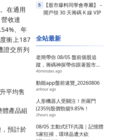
5
【股市爆料同學會專屬】－
眼。在通用
開戶領 30 天籌碼 K 線 VIP
月營收達
.54%、年
全站最新
度衝上187
遭證交所列
老簡帶你 08/05 盤前個股追
蹤，籌碼神探帶你跟著股市內
40minutes ago
部大戶走！
動能app盤前速覽_20260806
anhour ago
推升平均售
人形機器人受關注！所羅門
(2359)股價勁揚9.85%！
整體產品組
2hours ago
08/05 主動式ETF共識｜記憶體
鏈，預計於
5家狂掃，環球晶遭大砍