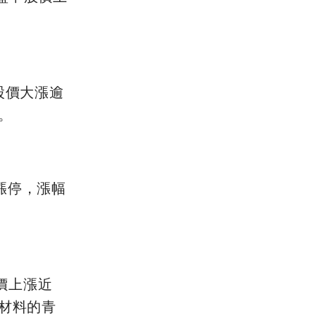
股價大漲逾
。
漲停，漲幅
價上漲近
游材料的青