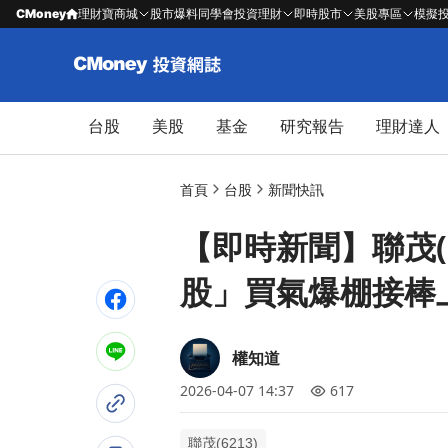
CMoney
理財寶商城
股市爆料同學會
投資理財
即時股市
美股專區
模擬
台股
美股
基金
研究報告
理財達人
首頁
台股
新聞快訊
【即時新聞】聯茂(
股」買氣爆棚接棒
權知道
2026-04-07 14:37
617
聯茂(6213)