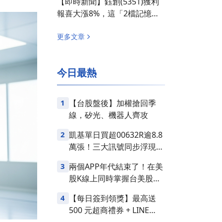
【即時新聞】鈺創(5351)獲利
報喜大漲8%，這「2檔記憶體
概念股」買盤急湧！
更多文章
今日最熱
1
【台股盤後】加權搶回季
線，矽光、機器人齊攻
2
凱基單日買超00632R逾8.8
萬張！三大訊號同步浮現，
台股是否醞釀變盤？
3
兩個APP年代結束了！在美
股K線上同時掌握台美股損
益
4
【每日簽到領獎】最高送
500 元超商禮券 + LINE
Points