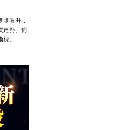
雙雙看升，
價走勢、伺
指標。