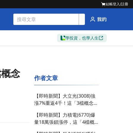
結帳
登入/註冊
學投資，也學人生
檔概念
作者文章
【即時新聞】大立光(3008)強
漲7%重返4千！這「3檔概念
股」資金接棒上攻？
【即時新聞】力積電(6770)爆
量18萬張鎖漲停，這「4檔概
念股」買盤點火接棒！