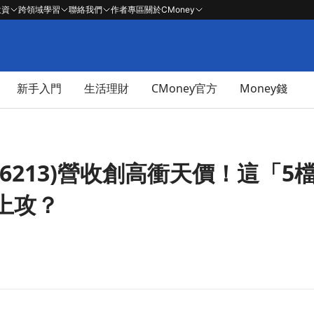
投資
跨領域學習
聯絡我們
作者專區
關於CMoney
新手入門
生活理財
CMoney官方
Money錢
6213)營收創高衝天價！這「5
上攻？