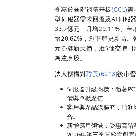
受惠於高階銅箔基板
(CCL)
需
型伺服器需求回溫及AI伺服
33.7億元，月增29.11%、
增20.62%，創下歷史新高
元掛牌新天價，近5個交易日
為注意股。
法人機構對
聯茂(6213)
後市
伺服器升級商機：隨著PC
價與單機產值。
客戶與產品線擴充：順利
合。
新增應用領域：受惠高階
2026年第三季開始貢獻