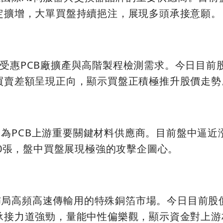
穩定擴增，大單買盤持續挹注，展現多頭承接意願。
，受惠PCB廠擴產與高階製程檢測需求。今日目前
戶買賣差額呈現正向，顯示買盤正積極推升股價走勢
為PCB上游重要關鍵材料供應商。目前盤中逼近
000張，盤中買盤展現極強的攻擊企圖心。
佈局高頻高速傳輸用的特殊銅箔市場。今日目前股
盤承接力道強勁，量能中性偏樂觀，顯示資金對上