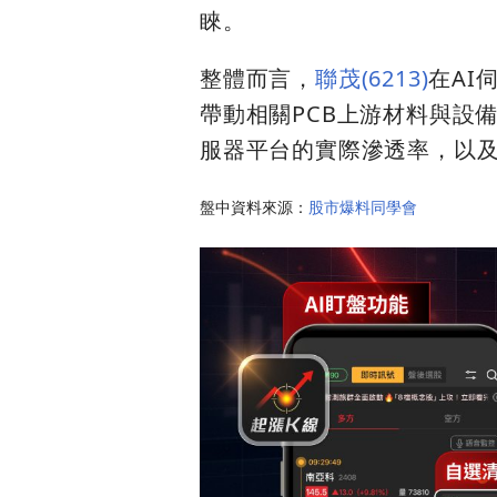
睞。
整體而言，
聯茂(6213)
在AI
帶動相關PCB上游材料與設
服器平台的實際滲透率，以
盤中資料來源：
股市爆料同學會