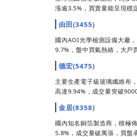
漲逾3.5%，買賣量能呈現
由田(3455)
國內AOI光學檢測設備大廠
9.7%，盤中買氣熱絡，大
德宏(5475)
主要生產電子級玻璃纖維布，
高達9.94%，成交量突破9
金居(8358)
國內知名銅箔製造商，積極
5.8%，成交量破萬張，買