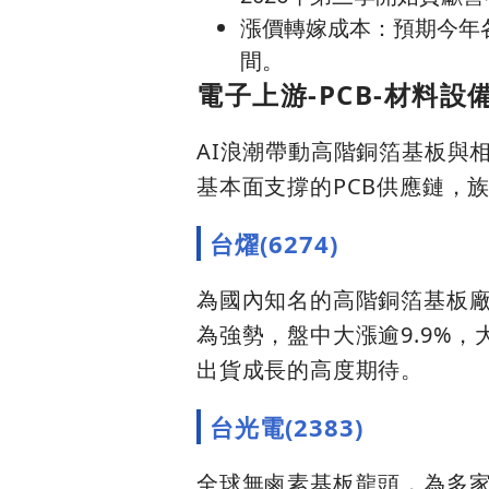
漲價轉嫁成本：預期今年
間。
電子上游-PCB-材料
AI浪潮帶動高階銅箔基板與
基本面支撐的PCB供應鏈，
台燿(6274)
為國內知名的高階銅箔基板廠
為強勢，盤中大漲逾9.9%
出貨成長的高度期待。
台光電(2383)
全球無鹵素基板龍頭，為多家