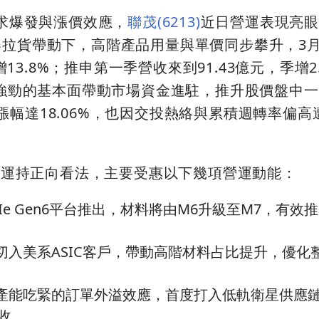
求爆發與漲價效應，
聯茂(6213)
近日營運表現亮
器拉貨帶動下，高階產品用量與單價同步攀升，3
年增13.8%；推申第一季營收來到91.43億元，季增2
。強勁的基本面帶動市場資金進駐，推升股價盤中一
漲幅達18.06%，也因交投熱絡與累積週轉率偏高
營運持正向看法，主要受惠以下幾項營運動能：
Ie Gen6平台推出，材料將由M6升級至M7，有效
切入美系ASIC客戶，帶動高階材料占比提升，優化
產能吃緊的訂單外溢效應，首度打入低軌衛星供應
營收。