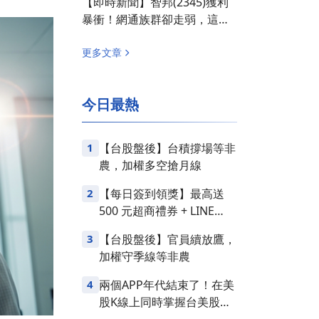
【即時新聞】智邦(2345)獲利
暴衝！網通族群卻走弱，這「3
檔概念股」面臨賣壓！
更多文章
今日最熱
1
【台股盤後】台積撐場等非
農，加權多空搶月線
2
【每日簽到領獎】最高送
500 元超商禮券 + LINE
Points
3
【台股盤後】官員續放鷹，
加權守季線等非農
4
兩個APP年代結束了！在美
股K線上同時掌握台美股損
益