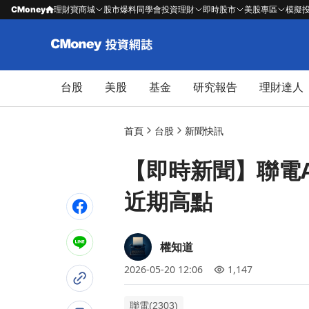
CMoney
理財寶商城
股市爆料同學會
投資理財
即時股市
美股專區
模擬
台股
美股
基金
研究報告
理財達人
首頁
台股
新聞快訊
【即時新聞】聯電AD
近期高點
權知道
2026-05-20 12:06
1,147
聯電(2303)