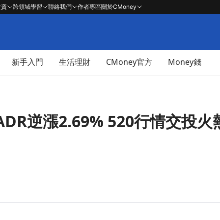
投資
跨領域學習
聯絡我們
作者專區
關於CMoney
新手入門
生活理財
CMoney官方
Money錢
R逆漲2.69% 520行情交投