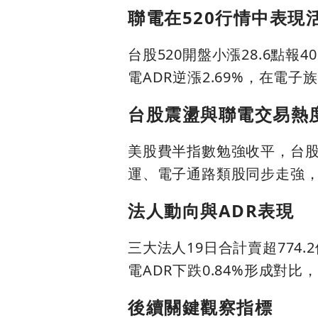
聯電在520行情中表現
台股520開盤小漲28.6點報40
電ADR逆漲2.69%，在電
台股震盪與聯電交易熱
美股費半指數勉強收平，台股在
運、電子通路類股同步走強
法人動向與ADR表現
三大法人19日合計賣超774.
電ADR下跌0.84%形成對
後續關鍵觀察指標