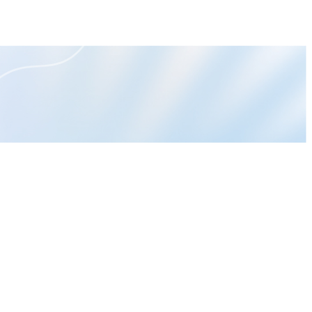
外資逆
作者文章
【即時新聞】光寶科(2301)獲
利創高！AI電源發威，這「2檔
概念股」多空分歧？