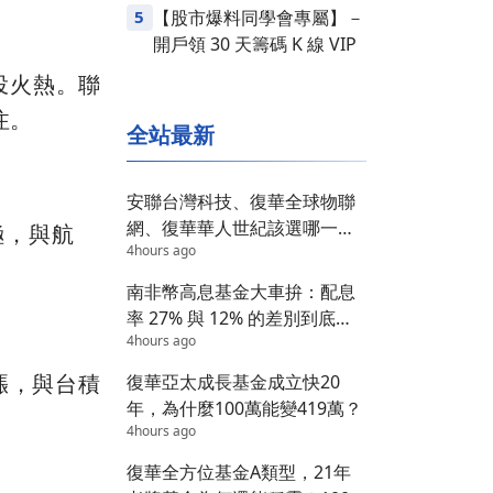
5
【股市爆料同學會專屬】－
開戶領 30 天籌碼 K 線 VIP
投火熱。聯
注。
全站最新
安聯台灣科技、復華全球物聯
網、復華華人世紀該選哪一
極，與航
4hours ago
檔？答案在這 3 個維度
南非幣高息基金大車拚：配息
率 27% 與 12% 的差別到底在
4hours ago
哪？
上漲，與台積
復華亞太成長基金成立快20
年，為什麼100萬能變419萬？
4hours ago
復華全方位基金A類型，21年