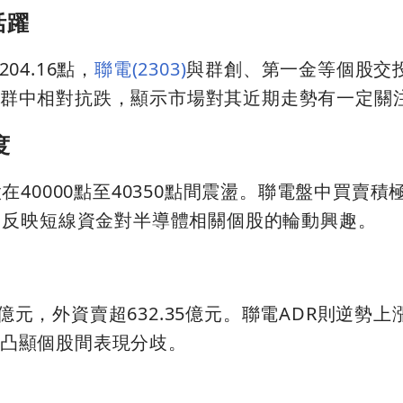
活躍
204.16點，
聯電(2303)
與群創、第一金等個股交
子族群中相對抗跌，顯示市場對其近期走勢有一定關
度
40000點至40350點間震盪。聯電盤中買賣積
，反映短線資金對半導體相關個股的輪動興趣。
2億元，外資賣超632.35億元。聯電ADR則逆勢
比，凸顯個股間表現分歧。