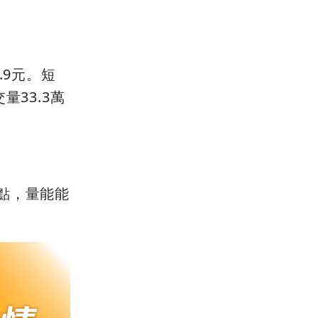
.9元。短
33.3萬
點，量能能