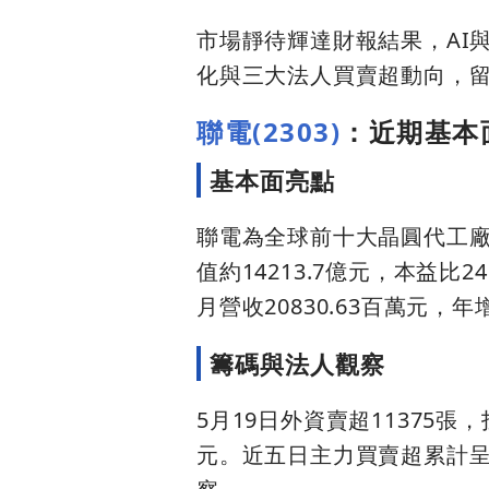
市場靜待輝達財報結果，AI
化與三大法人買賣超動向，
聯電(2303)
：近期基本
基本面亮點
聯電為全球前十大晶圓代工廠之
值約14213.7億元，本益比24
月營收20830.63百萬元，
籌碼與法人觀察
5月19日外資賣超11375張
元。近五日主力買賣超累計