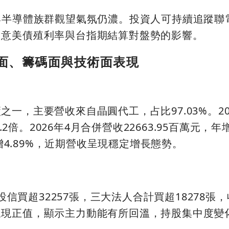
與半導體族群觀望氣氛仍濃。投資人可持續追蹤聯
留意美債殖利率與台指期結算對盤勢的影響。
面、籌碼面與技術面表現
一，主要營收來自晶圓代工，占比97.03%。20
.2倍。2026年4月合併營收22663.95百萬元，年增
年增4.89%，近期營收呈現穩定增長態勢。
，投信買超32257張，三大法人合計買超18278張，
呈現正值，顯示主力動能有所回溫，持股集中度變