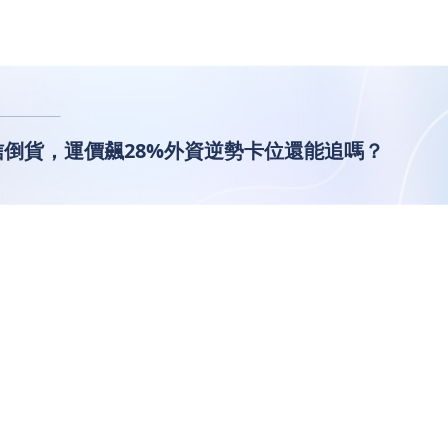
倒貨，運價飆28%外資逆勢卡位還能追嗎？
長榮無懼投信倒貨，運價飆28%