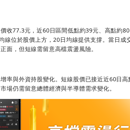
股價收77.3元，近60日區間低點約39元、高點約80
均線位於股價上方，20日均線提供支撐。當日成交量
合正面，但短線需留意高檔震盪風險。
增率與外資持股變化。短線股價已接近近60日高
，市場仍需留意總體經濟與半導體需求變化。