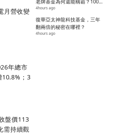
老牌基金為何還能稱霸？100
4hours ago
萬變1800萬的秘密
電月營收變
復華亞太神龍科技基金，三年
翻兩倍的秘密在哪裡？
4hours ago
26年總市
10.8%；3
收盤價113
化需持續觀