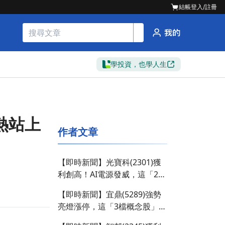
結帳
登入/註冊
學投資，也學人生
火熱站上
作者文章
【即時新聞】光寶科(2301)獲
利創高！AI電源發威，這「2檔
概念股」多空分歧？
【即時新聞】宜鼎(5289)強勢
亮燈漲停，這「3檔概念股」卻
遭大戶反手倒貨！