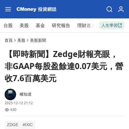
台股
美股
基金
研究報告
理財達人
新手入門
人生學習
首頁
美股
美股新聞
【即時新聞】Zedge財報亮眼，
非GAAP每股盈餘達0.07美元，營
收7.6百萬美元
權知道
2025-12-12 21:12
630
ZDGE
#IXIC