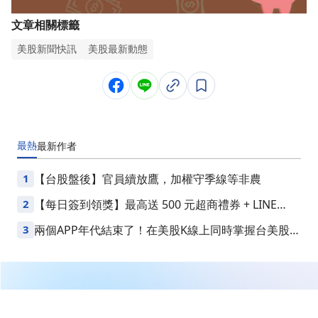
文章相關標籤
美股新聞快訊
美股最新動態
最熱
最新
作者
1
【台股盤後】官員續放鷹，加權守季線等非農
2
【每日簽到領獎】最高送 500 元超商禮券 + LINE
Points
3
兩個APP年代結束了！在美股K線上同時掌握台美股損
益
繼續閱讀下一篇