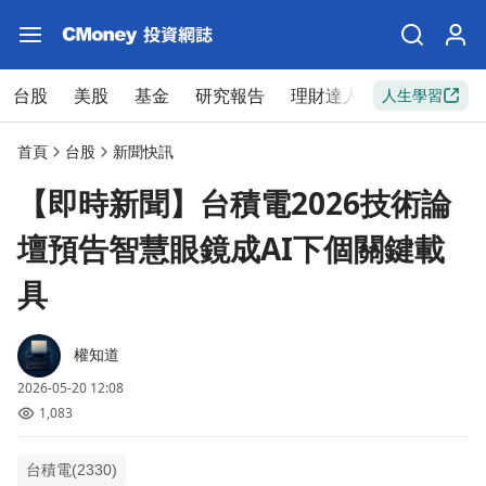
台股
美股
基金
研究報告
理財達人
新手入門
人生學習
首頁
台股
新聞快訊
【即時新聞】台積電2026技術論
壇預告智慧眼鏡成AI下個關鍵載
具
權知道
2026-05-20 12:08
1,083
台積電(2330)