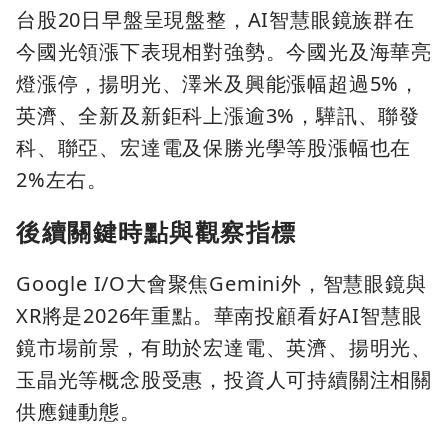
台股20日早盤呈現盤整，AI智慧眼鏡族群在
今國光領漲下表現相對強勢。今國光及海華亮
燈漲停，揚明光、澤米及興能漲幅超過5%，
英濟、全新及新鉅科上漲逾3%，驊訊、聯發
科、聯亞、宏達電及保勝光學等股漲幅也在
2%左右。
後續關鍵時點與觀察指標
Google I/O大會聚焦Gemini外，智慧眼鏡與
XR將是2026年重點。華南投顧看好AI智慧眼
鏡市場前景，有助於宏達電、英濟、揚明光、
玉晶光等概念股受惠，投資人可持續關注相關
供應鏈動態。