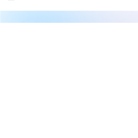
繼續閱讀下一篇
【即時新聞】最新第一金股價爆十萬張巨量，宣布創高配
息引爆存股族搶卡位！
首頁
台股
新聞快訊
【即時新聞】最新第一金股價爆
十萬張巨量，宣布創高配息引爆
存股族搶卡位！
權知道