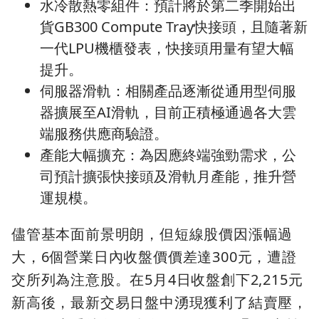
水冷散熱零組件：預計將於第二季開始出
貨GB300 Compute Tray快接頭，且隨著新
一代LPU機櫃發表，快接頭用量有望大幅
提升。
伺服器滑軌：相關產品逐漸從通用型伺服
器擴展至AI滑軌，目前正積極通過各大雲
端服務供應商驗證。
產能大幅擴充：為因應終端強勁需求，公
司預計擴張快接頭及滑軌月產能，推升營
運規模。
儘管基本面前景明朗，但短線股價因漲幅過
大，6個營業日內收盤價價差達300元，遭證
交所列為注意股。在5月4日收盤創下2,215元
新高後，最新交易日盤中湧現獲利了結賣壓，