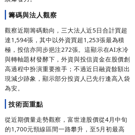
籌碼與法人觀察
觀察近期籌碼動向，三大法人近5日合計買超
達1,594張，其中以外資買超1,253張最為積
極，投信亦同步挹注272張。這顯示在AI水冷
與轉軸題材發酵下，外資與投信資金在股價創
高過程中扮演重要推手；不過近日融資餘額出
現減少跡象，顯示部分投資人已先行逢高入袋
為安。
技術面重點
從近期價量走勢觀察，富世達股價從4月中旬
的1,700元頸線區間一路攀升，至5月初最高