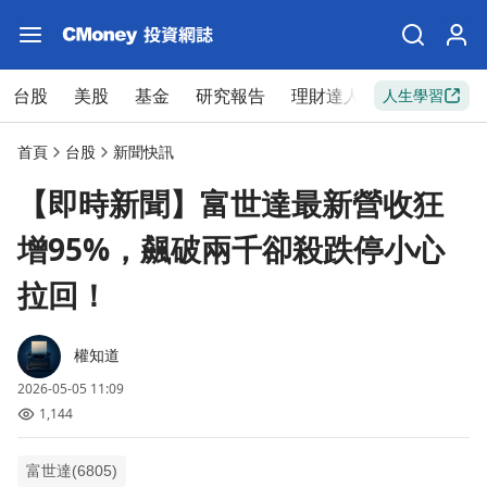
台股
美股
基金
研究報告
理財達人
新手入門
人生學習
首頁
台股
新聞快訊
【即時新聞】富世達最新營收狂
增95%，飆破兩千卻殺跌停小心
拉回！
權知道
2026-05-05 11:09
1,144
富世達(6805)