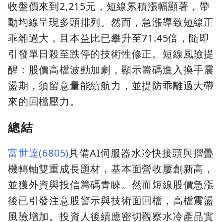
收盤價來到2,215元，短線累積漲幅顯著，帶
動均線呈現多頭排列。然而，急漲導致短線正
乖離過大，且本益比已攀升至71.45倍，隨即
引發單日殺至跌停的技術性修正。短線風險提
醒：股價高檔波動加劇，顯示籌碼進入換手震
盪期，須留意量能續航力，並提防乖離過大帶
來的回檔壓力。
總結
富世達(6805)
具備AI伺服器水冷快接頭與摺疊
機轉軸雙重成長題材，基本面營收屢創新高，
並獲外資與投信籌碼青睞。然而短線股價急漲
後已引發注意股警示與技術面回檔，高檔震盪
風險增加。投資人後續應密切觀察水冷產品實