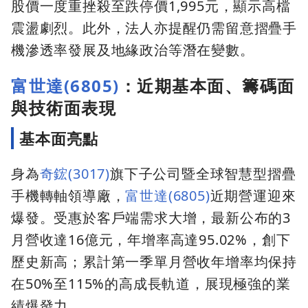
股價一度重挫殺至跌停價1,995元，顯示高檔
震盪劇烈。此外，法人亦提醒仍需留意摺疊手
機滲透率發展及地緣政治等潛在變數。
富世達(6805)
：近期基本面、籌碼面
與技術面表現
基本面亮點
身為
奇鋐(3017)
旗下子公司暨全球智慧型摺疊
手機轉軸領導廠，
富世達(6805)
近期營運迎來
爆發。受惠於客戶端需求大增，最新公布的3
月營收達16億元，年增率高達95.02%，創下
歷史新高；累計第一季單月營收年增率均保持
在50%至115%的高成長軌道，展現極強的業
績爆發力。