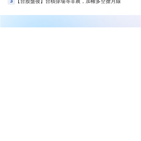
3
【台股盤後】台積撐場等非農，加權多空搶月線
繼續閱讀下一篇
【即時新聞】00982A配息暴增七成創新高！年化衝
11.6%，除息前還能卡位嗎？
首頁
台股
新聞快訊
【即時新聞】00982A配息暴增七
成創新高！年化衝11.6%，除息
前還能卡位嗎？