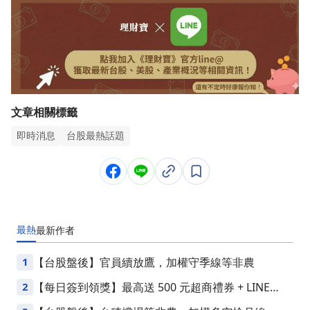
文章相關標籤
即時消息
台股最熱話題
最熱
最新
作者
1
【台股盤後】官員續放鷹，加權守季線等非農
2
【每日簽到領獎】最高送 500 元超商禮券 + LINE
Points