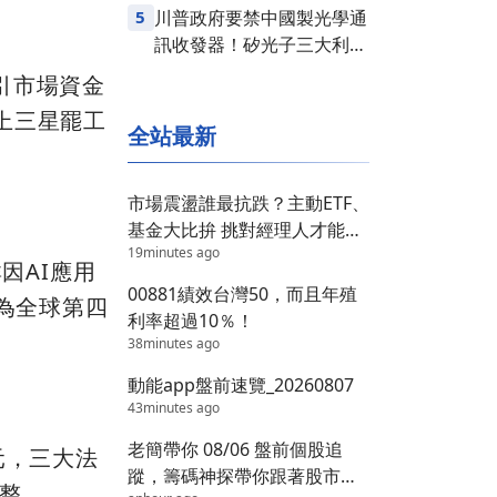
5
川普政府要禁中國製光學通
訊收發器！矽光子三大利多
齊發，台股供應鏈同步噴出
引市場資金
上三星罷工
全站最新
市場震盪誰最抗跌？主動ETF、
基金大比拚 挑對經理人才能安
19minutes ago
心抱！
因AI應用
00881績效台灣50，而且年殖
作為全球第四
利率超過10％！
38minutes ago
動能app盤前速覽_20260807
43minutes ago
老簡帶你 08/06 盤前個股追
元，三大法
蹤，籌碼神探帶你跟著股市內
調整。