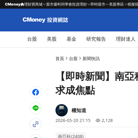
CMoney
理財寶商城
股市爆料同學會
投資理財
即時股市
美股專區
模擬
台股
美股
基金
研究報告
理財達人
首頁
台股
新聞快訊
【即時新聞】南亞科
求成焦點
權知道
2026-05-20 21:15
2,128
南亞科(2408)