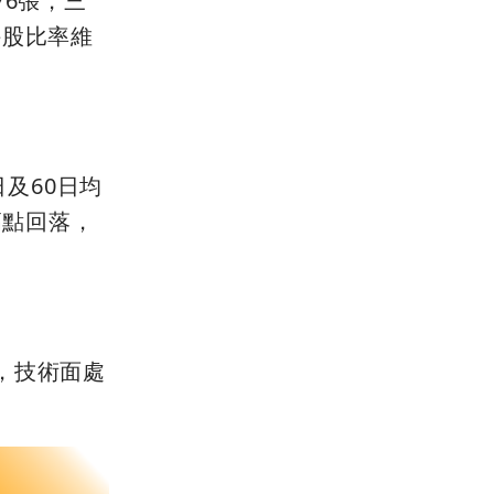
76張，三
持股比率維
日及60日均
高點回落，
，技術面處
。