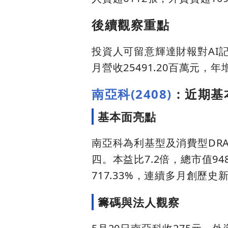
後續觀察重點
投資人可留意輝達財報對AI
月營收25491.20百萬元，年
南亞科(2408)
：近期基
基本面亮點
南亞科為利基型及消費型DR
四。本益比7.2倍，總市值948
717.33%，連續多月創歷
籌碼與法人觀察