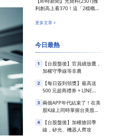
【即時新聞】光寶科(2301)獲
利創高上看370！這「2檔概念
股」多空爆分歧？
更多文章
今日最熱
1
【台股盤後】官員續放鷹，
加權守季線等非農
2
【每日簽到領獎】最高送
500 元超商禮券 + LINE
Points
3
兩個APP年代結束了！在美
股K線上同時掌握台美股損
益
4
【台股盤後】加權搶回季
線，矽光、機器人齊攻