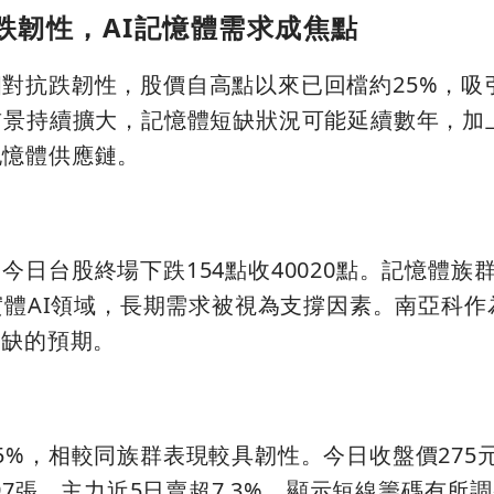
跌韌性，AI記憶體需求成焦點
對抗跌韌性，股價自高點以來已回檔約25%，吸
前景持續擴大，記憶體短缺狀況可能延續數年，加
記憶體供應鏈。
日台股終場下跌154點收40020點。記憶體族群
及實體AI領域，長期需求被視為支撐因素。南亞科
緊缺的預期。
5%，相較同族群表現較具韌性。今日收盤價275
097張。主力近5日賣超7.3%，顯示短線籌碼有所