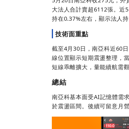
5月20日南亞科收275元，外
大法人合計賣超6112張。近5
持在0.37%左右，顯示法人
技術面重點
截至4月30日，南亞科近60日股
線位置顯示短期震盪整理，當日
短線乖離擴大，量能續航需
總結
南亞科基本面受AI記憶體需
於震盪區間。後續可留意月