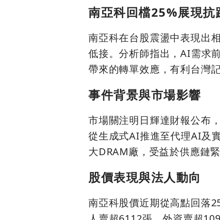
南亞科回檔25%展現抗
南亞科在台股震盪中表現出相
低接。分析師指出，AI需求
帶來的轉單效應，有利台灣
事件背景與市場影響
市場關注明日輝達財報公布，今
從生成式AI推進至代理AI
大DRAM廠，受益於供應鏈
股價表現與法人動向
南亞科股價近期從高點回落2
人賣超6112張，外資賣超1