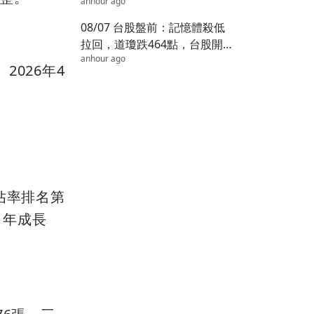
anhour ago
部大戶走！
08/07 台股盤前：記憶體殺低
拉回，道瓊跌464點，台股開
anhour ago
盤先看誰？
026年4
佔率排名第
元，年成長