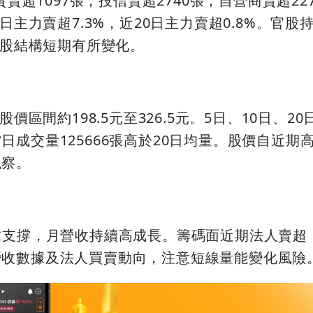
資賣超1097張，投信賣超2740張，自營商賣超22
日主力賣超7.3%，近20日主力賣超0.8%。官股
持股結構短期有所變化。
價區間約198.5元至326.5元。5日、10日、20
成交量125666張高於20日均量。股價自近期
觀察。
求支撐，月營收持續高成長。籌碼面近期法人賣超
營收數據及法人買賣動向，注意短線量能變化風險