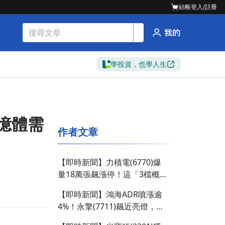
結帳
登入/註冊
學投資，也學人生
憶體需
作者文章
【即時新聞】力積電(6770)爆
量18萬張飆漲停！這「3檔概
念股」竟遭大戶急殺？
【即時新聞】鴻海ADR噴漲逾
4%！永擎(7711)飆近亮燈，大
戶卡位還能追嗎？