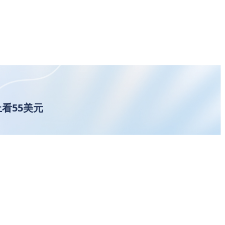
上看55美元
惠油價飆
作者文章