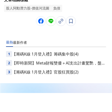
股人阿勳潛力股-價值河流圖
負債
最熱
最新
作者
1
【籌碼K線 1月登入禮】籌碼集中股(4)
2
【即時新聞】Meta財報雙優＋AI支出計畫驚艷，盤後
一度飆漲逾10%
3
【籌碼K線 1月登入禮】官股狂買股(2)
繼續閱讀下一篇
阿勳價值河流圖 LINE 群 ( App 會員限定 )