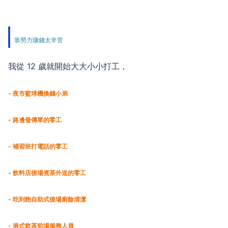
靠勞力賺錢太辛苦
我從 12 歲就開始大大小小打工，
- 夜市籃球機換錢小弟
- 路邊發傳單的零工
- 補習班打電話的零工
- 飲料店後場煮茶外送的零工
- 吃到飽自助式後場廚餘清潔
- 港式飲茶前場服務人員