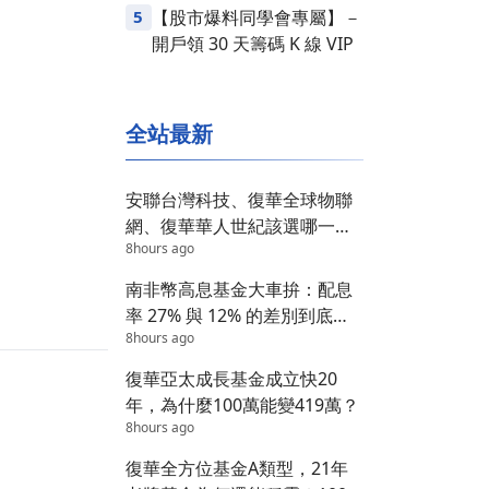
5
【股市爆料同學會專屬】－
開戶領 30 天籌碼 K 線 VIP
全站最新
安聯台灣科技、復華全球物聯
網、復華華人世紀該選哪一
8hours ago
檔？答案在這 3 個維度
南非幣高息基金大車拚：配息
率 27% 與 12% 的差別到底在
8hours ago
哪？
復華亞太成長基金成立快20
年，為什麼100萬能變419萬？
8hours ago
復華全方位基金A類型，21年