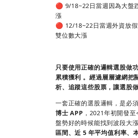
🔴 9/18~22日當週因為
漲
🔴 12/18~22日當週外
雙位數大漲
只要使用正確的邏輯選股做
累積獲利 。經過層層濾網把
析、追蹤這些股票，讓選股做
一套正確的選股邏輯，是必
博士 APP
，2021年初開發
盤勢好的時候能找到波段大
區間、近 5 年平均值利率、本益