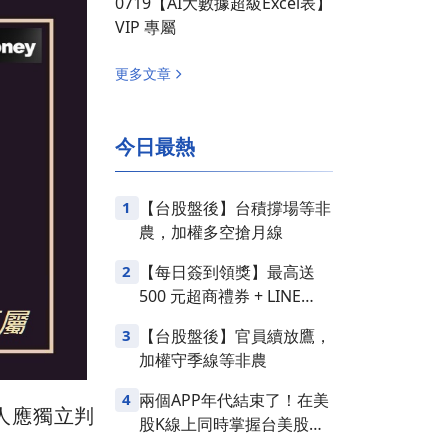
0719【AI大數據超級Excel表】
VIP 專屬
更多文章
今日最熱
1
【台股盤後】台積撐場等非
農，加權多空搶月線
2
【每日簽到領獎】最高送
500 元超商禮券 + LINE
Points
3
【台股盤後】官員續放鷹，
加權守季線等非農
4
兩個APP年代結束了！在美
人應獨立判
股K線上同時掌握台美股損
益