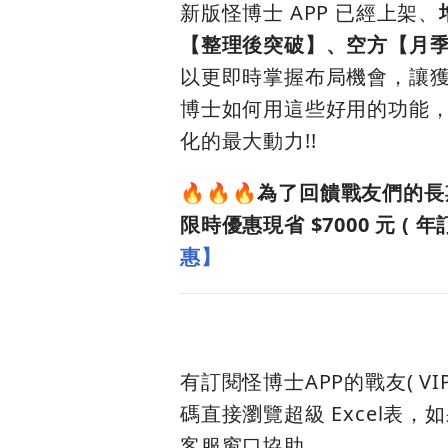
新版怪博士 APP 已經上架、
【整理後突破】、空方【月
以更即時掌握布局機會，讓獲利績
博士如何用這些好用的功能
化的最大動力!!
🔥🔥🔥
為了回饋戰友們的長
限時優惠現省 $7000 元 (
惠
】
有訂閱怪博士APP的戰友( V
碼直接瀏覽超級 Excel表
客服窗口協助