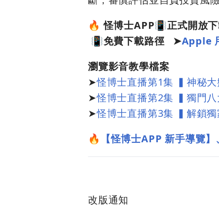
🔥 怪博士APP📳正式開
📳
免費下載路徑
➤
Appl
瀏覽影音教學檔案
➤
怪博士直播第1集 ▍神秘
➤
怪博士直播第2集 ▍獨門
➤
怪博士直播第3集 ▍解鎖
🔥
【怪博士APP 新手導覽】
改版通知