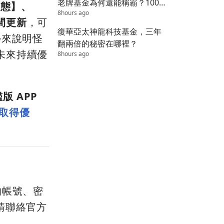
老牌基金為何還能稱霸？100
型態】、
8hours ago
萬變1800萬的秘密
間更新
，可
復華亞太神龍科技基金，三年
學來說明怪
翻兩倍的秘密在哪裡？
未來持續優
8hours ago
 APP
 取得優
的帳號、密
碼請聯絡官方