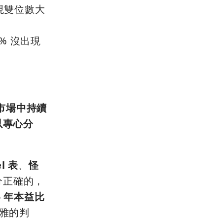
出現雙位數大
% 沒出現
市場中持續
以專心分
l 表
、
怪
分正確的，
5 年本益比
雅的判