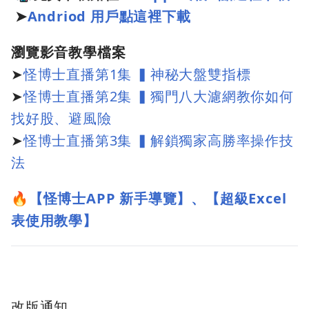
➤
Andriod 用戶點這裡下載
瀏覽影音教學檔案
➤
怪博士直播第1集 ▍神秘大盤雙指標
➤
怪博士直播第2集 ▍獨門八大濾網教你如何
找好股、避風險
➤
怪博士直播第3集 ▍解鎖獨家高勝率操作技
法
🔥
【怪博士APP 新手導覽】、【超級Excel
表使用教學】
改版通知