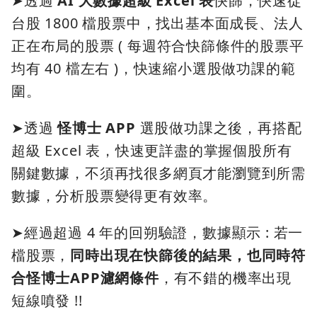
➤透過
AI 大數據超級 Excel 表
快篩，快速從
台股 1800 檔股票中，找出基本面成長、法人
正在布局的股票 ( 每週符合快篩條件的股票平
均有 40 檔左右 )，快速縮小選股做功課的範
圍。
➤透過
怪博士 APP
選股做功課之後，再搭配
超級 Excel 表，快速更詳盡的掌握個股所有
關鍵數據，不須再找很多網頁才能瀏覽到所需
數據，分析股票變得更有效率。
➤經過超過 4 年的回朔驗證，數據顯示 : 若一
檔股票，
同時出現在快篩後的結果，也同時符
合怪博士APP濾網條件
，有不錯的機率出現
短線噴發 !!