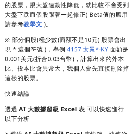
的股票，跟大盤連動性降低，就比較不會受到
大盤下跌而個股跟著一起修正( Beta值的應用
請參考
教學文
)。
※ 部分個股(極少數)面額不是10元( 股票會出
現 * 這個符號 )，舉例
4157 太景*-KY
面額是
0.001美元(折合0.03台幣)，計算出來的外本
比、投本比會異常大，我個人會先直接刪除掉
這樣的股票。
快速結論
透過
AI 大數據超級 Excel 表
可以快速進行
以下分析