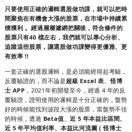
只要使用正確的邏輯選股做功課，就可以把時
間聚焦在有機會大漲的股票，在市場中持續累
積獲利 。經過層層濾網把關後，符合條件的
股票只有40 檔左右，我們就可以專心分析、
追蹤這些股票，讓選股做功課變得更優雅、更
有效率 !!
一套正確的選股邏輯，是必須能經得起考驗，
反覆驗證的，而不論是
超級 Excel 表
、
怪博
士 APP
，2021年初開發至今，經過 4 年的反
覆驗證，證明使用的邏輯是十分正確的，盤勢
好的時候能找到波段大漲的股票，當盤勢不佳
的時候，透過
Beta值
、
近 5 年本益比區間、
近 5 年平均值利率、本益比河流圖 ( 怪博士