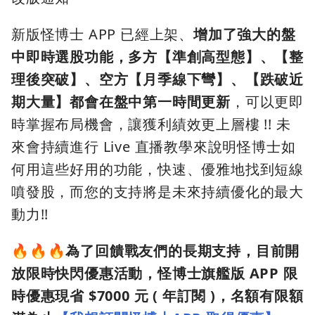
新版怪博士 APP 已經上架、
增加了強大的盤
中即時選股功能，多方【準創高型態】、【整
理後突破】、空方【月季線下彎】、【跌破近
期大量】都會在盤中第一時間更新
，可以更即
時掌握布局機會，讓獲利績效更上層樓 !! 未
來會持續進行 Live 直播教學來說明怪博士如
何用這些好用的功能，快速、優雅地找到短線
噴發股，而您的支持將是未來持續優化的最大
動力!!
🔥🔥🔥
為了回饋戰友們的長期支持，目前開
放限時快閃優惠活動，怪博士旗艦版 APP 限
時優惠現省 $7000 元 ( 年訂閱 )，名額有限額