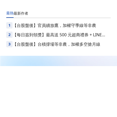
最熱
最新
作者
1
【台股盤後】官員續放鷹，加權守季線等非農
2
【每日簽到領獎】最高送 500 元超商禮券 + LINE
Points
3
【台股盤後】台積撐場等非農，加權多空搶月線
繼續閱讀下一篇
0621【AI大數據超級Excel表】VIP 專屬
首頁
理財達人
怪博士