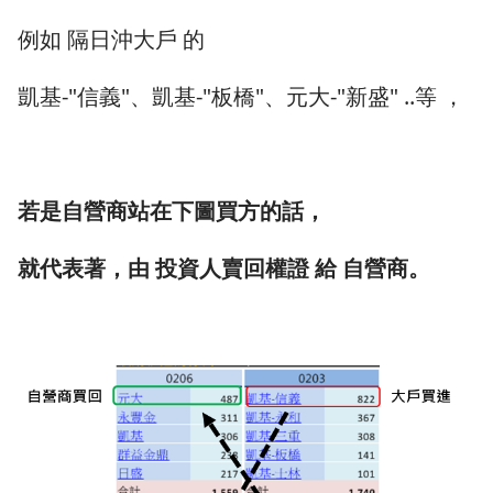
例如 隔日沖大戶 的
凱基-"信義"、凱基-"板橋"、元大-"新盛" ..等 ，
若是自營商站在下圖買方的話，
就代表著，
由 投資人賣回權證 給 自營商。