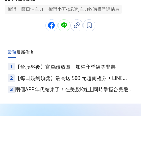
權證
隔日沖主力
權證小哥-(認購)主力收購權證評估表
最熱
最新
作者
1
【台股盤後】官員續放鷹，加權守季線等非農
2
【每日簽到領獎】最高送 500 元超商禮券 + LINE
Points
3
兩個APP年代結束了！在美股K線上同時掌握台美股損
益
繼續閱讀下一篇
草莓族OUT！大四學生 哲安，短短 5 天竟大賺 4 萬元！
秘訣其實就是 ___ 選股方法 ..