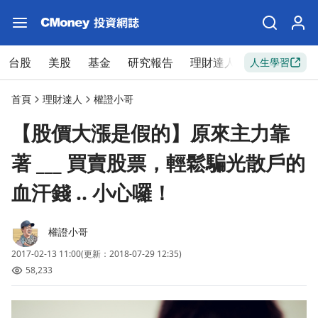
台股
美股
基金
研究報告
理財達人
新手入門
人生學習
首頁
理財達人
權證小哥
【股價大漲是假的】原來主力靠
著 ___ 買賣股票，輕鬆騙光散戶的
血汗錢 .. 小心囉！
權證小哥
2017-02-13 11:00
(更新：2018-07-29 12:35)
58,233