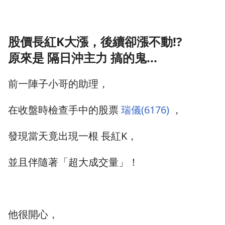
股價長紅K大漲，後續卻漲不動!?
原來是 隔日沖主力 搞的鬼...
前一陣子小哥的助理，
在收盤時檢查手中的股票
瑞儀(6176)
，
發現當天竟出現一根 長紅K，
並且伴隨著「超大成交量」！
他很開心，