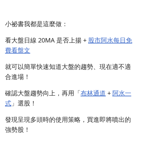
小祕書我都是這麼做：
看大盤日線 20MA 是否上揚 +
股市阿水每日免
費看盤文
就可以簡單快速知道大盤的趨勢、現在適不適
合進場！
確認大盤趨勢向上，再用「
布林通道
+
阿水一
式
」選股！
發現呈現多頭時的使用策略，買進即將噴出的
強勢股！