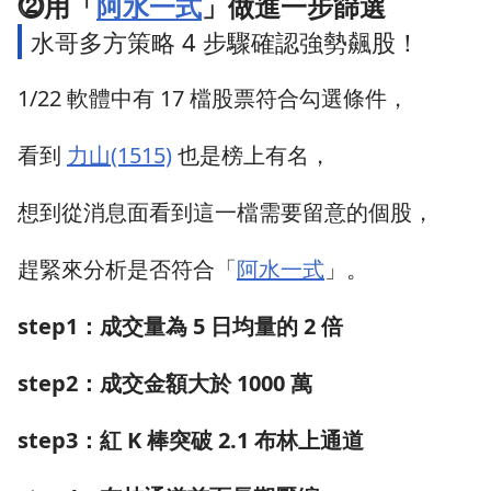
⓶
用「
阿水一式
」做進一步篩選
水哥多方策略 4 步驟確認強勢飆股！
1/22 軟體中有 17 檔股票符合勾選條件，
看到
力山(1515)
也是榜上有名，
想到從消息面看到這一檔需要留意的個股，
趕緊來分析是否符合「
阿水一式
」。
step1：成交量為 5 日均量的 2 倍
step2：成交金額大於 1000 萬
step3：紅 K 棒突破 2.1 布林上通道