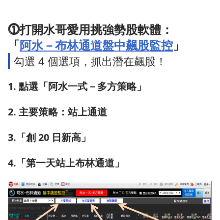
⓵打開水哥愛用挑強勢股軟體：
「
阿水－布林通道盤中飆股監控
」
勾選 4 個選項，抓出潛在飆股！
1. 點選「阿水一式－多方策略」
2. 主要策略：站上通道
3.「創 20 日新高」
4.「第一天站上布林通道」