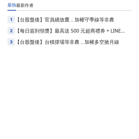
最熱
最新
作者
1
【台股盤後】官員續放鷹，加權守季線等非農
2
【每日簽到領獎】最高送 500 元超商禮券 + LINE
Points
3
【台股盤後】台積撐場等非農，加權多空搶月線
關於我們
部落格
加入我們