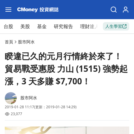
台股
美股
基金
研究報告
理財達人
新手入門
人生學習
首頁
股市阿水
睽違已久的元月行情終於來了！
貿易戰受惠股 力山 (1515) 強勢起
漲，3 天多賺 $7,700！
股市阿水
2019-01-28 11:17
(更新：2019-01-28 14:29)
23,077