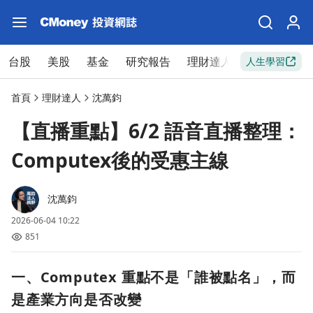
台股
美股
基金
研究報告
理財達人
新手入門
人生學習
首頁
理財達人
沈萬鈞
【直播重點】6/2 語音直播整理：
Computex後的受惠主線
沈萬鈞
2026-06-04 10:22
851
一、Computex 重點不是「誰被點名」，而
是產業方向是否改變