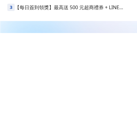
VIP
3
【每日簽到領獎】最高送 500 元超商禮券 + LINE
Points
繼續閱讀下一篇
投資人必看！五大科技產業主線，誰有機會接棒 AI？
首頁
理財達人
沈萬鈞
投資人必看！五大科技產業主
線，誰有機會接棒 AI？
沈萬鈞
2026-06-01 00:57