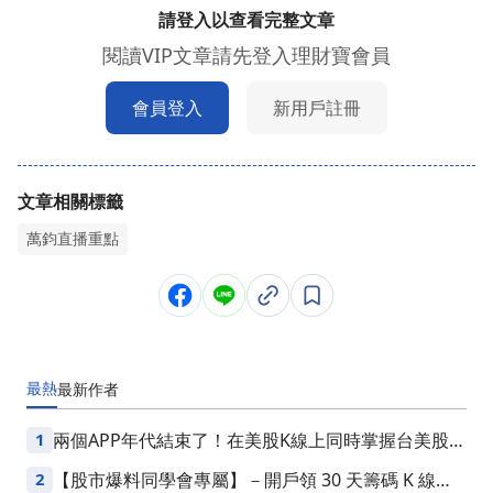
請登入以查看完整文章
閱讀VIP文章請先登入理財寶會員
會員登入
新用戶註冊
文章相關標籤
萬鈞直播重點
最熱
最新
作者
1
兩個APP年代結束了！在美股K線上同時掌握台美股損
益
2
【股市爆料同學會專屬】－開戶領 30 天籌碼 K 線