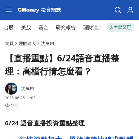
台股
美股
基金
研究報告
理財達人
新手入門
人生學習
首頁
理財達人
沈萬鈞
【直播重點】6/24語音直播整
理：高檔行情怎麼看？
沈萬鈞
2026-06-25 11:03
500
6/24 語音直播投資重點整理