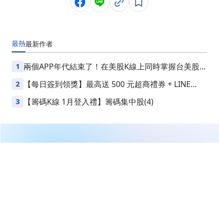
最熱
最新
作者
1
兩個APP年代結束了！在美股K線上同時掌握台美股損
益
2
【每日簽到領獎】最高送 500 元超商禮券 + LINE
Points
3
【籌碼K線 1月登入禮】籌碼集中股(4)
繼續閱讀下一篇
美光又被看空？這次市場可能忽略了一件大事
首頁
理財達人
沈萬鈞