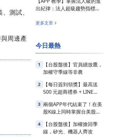
【APP 教學】掌握法人級的進
出紀律：法人超級趨勢指標全
裝、測試、
解析
更多文章
游與周邊產
今日最熱
1
【台股盤後】官員續放鷹，
加權守季線等非農
2
【每日簽到領獎】最高送
500 元超商禮券 + LINE
Points
3
兩個APP年代結束了！在美
股K線上同時掌握台美股損
益
4
【台股盤後】加權搶回季
線，矽光、機器人齊攻