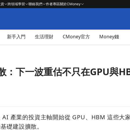
投資
跨領域學習
聯絡我們
作者專區
關於CMoney
新手入門
生活理財
CMoney官方
Money錢
散：下一波重估不只在GPU與H
AI 產業的投資主軸開始從 GPU、HBM 這些大
的基礎建設擴散。