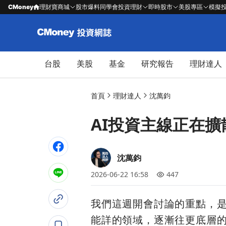
CMoney
理財寶商城
股市爆料同學會
投資理財
即時股市
美股專區
模擬
台股
美股
基金
研究報告
理財達人
首頁
理財達人
沈萬鈞
AI投資主線正在擴
沈萬鈞
2026-06-22 16:58
447
我們這週開會討論的重點，是 
能詳的領域，逐漸往更底層