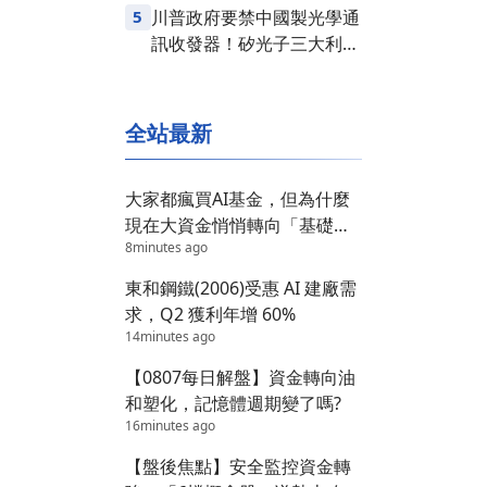
5
川普政府要禁中國製光學通
訊收發器！矽光子三大利多
齊發，台股供應鏈同步噴出
全站最新
大家都瘋買AI基金，但為什麼
現在大資金悄悄轉向「基礎建
8minutes ago
設」？
東和鋼鐵(2006)受惠 AI 建廠需
求，Q2 獲利年增 60%
14minutes ago
【0807每日解盤】資金轉向油
和塑化，記憶體週期變了嗎?
16minutes ago
【盤後焦點】安全監控資金轉