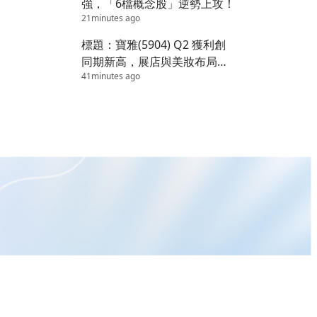
強，「6檔概念股」逆勢上攻！
21minutes ago
標題：寶雅(5904) Q2 獲利創
同期新高，展店與美妝布局續
41minutes ago
添成長動能！