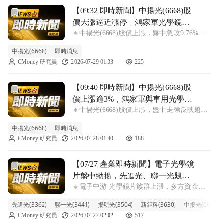
前往【09:32 即時新聞】中揚光(6668)股價大漲逼近漲
【09:32 即時新聞】中揚光(6668)股
價大漲逼近漲停，鴻家軍光學鏡頭
🔸中揚光(6668)股價上漲，盤中急攻9.76%至
題材帶動買盤迴流＋短線有望扭轉
37.1元 中揚光(6668)今早股價明顯走強，盤中
均線壓力
中揚光(6668)
即時消息
漲幅來到9.76%，報價37.1元，逼近漲停價
CMoney 研究員
2026-07-29 01:33
225
位，短線買盤明顯回補。近期股價位階壓在主
力與法人成
前往【09:40 即時新聞】中揚光(6668)股價上漲逾3%
【09:40 即時新聞】中揚光(6668)股
價上漲逾3%，鴻家軍與車用光學題
🔸中揚光(6668)股價上漲，盤中走強反映題材
材帶動買盤迴流＋短均線跌深反
買盤迴流 中揚光(6668)股價目前上漲3.46%，
彈、主力賣壓略減
中揚光(6668)
即時消息
報35.9元，早盤明顯優於大盤表現。盤面上，
CMoney 研究員
2026-07-28 01:40
188
市場延續先前鴻家軍與車用光學、CPO等相關
題材想像，搭配
前往【07/27 產業即時新聞】電子光學鏡片盤中勁揚，先
【07/27 產業即時新聞】電子光學鏡
片盤中勁揚，先進光、聯一光飆漲
🔸電子中游-光學鏡片族群上漲，多方資金積
領軍，產業動能點燃！
極點火！ 今日盤面焦點之一，電子中游的光
先進光(3362)
聯一光(3441)
揚明光(3504)
新鉅科(3630)
中揚光(6668)
學鏡片族群表現亮眼，類股整體上漲2.77%。
CMoney 研究員
2026-07-27 02:02
517
其中，先進光（3362）與聯一光（3441）表現