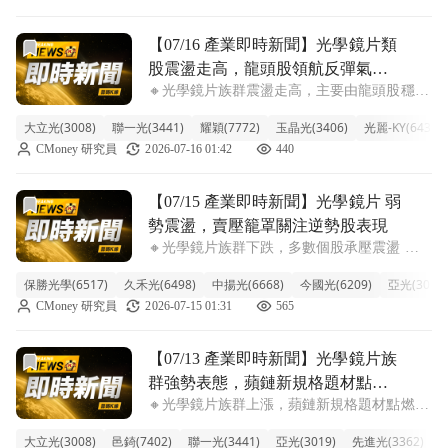
尤其強勁，盤中一度逼近漲停
前往【07/16 產業即時新聞】光學鏡片類股震盪走高，龍頭
【07/16 產業即時新聞】光學鏡片類
股震盪走高，龍頭股領航反彈氣勢
🔸光學鏡片族群震盪走高，主要由龍頭股穩盤
能否延續？
撐起。 今日電子中游-光學鏡片族群整體呈現
大立光(3008)
聯一光(3441)
耀穎(7772)
玉晶光(3406)
光麗-KY(6431)
震盪走高，類股漲幅達2.64%，表現搶眼。盤
CMoney 研究員
2026-07-16 01:42
440
面上，大立光（3.84%）與聯一光（1.85%）
扮演主要上攻要角，玉晶光
前往【07/15 產業即時新聞】光學鏡片 弱勢震盪，賣壓籠
【07/15 產業即時新聞】光學鏡片 弱
勢震盪，賣壓籠罩關注逆勢股表現
🔸光學鏡片族群下跌，多數個股承壓震盪 今
天光學鏡片族群明顯走弱，整體類股跌幅達
保勝光學(6517)
久禾光(6498)
中揚光(6668)
今國光(6209)
亞光(3019)
3.69%，主要權值股如大立光重挫 4.57%、玉
CMoney 研究員
2026-07-15 01:31
565
晶光也下跌 1.87%，顯示市場對蘋概供應鏈或
整體手機需求仍抱持觀望
前往【07/13 產業即時新聞】光學鏡片族群強勢表態，蘋鏈
【07/13 產業即時新聞】光學鏡片族
群強勢表態，蘋鏈新規格題材點燃
🔸光學鏡片族群上漲，蘋鏈新規格題材點燃市
漲停潮
場熱情 光學鏡片族群今日大放異彩，類股漲
大立光(3008)
邑錡(7402)
聯一光(3441)
亞光(3019)
先進光(3362)
幅突破8%，多檔個股如大立光、邑錡、聯一