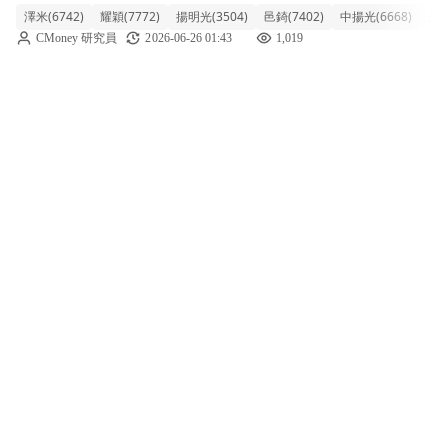
澤米(6742)
耀穎(7772)
揚明光(3504)
邑錡(7402)
中揚光(6668)
光麗
整體類股重挫達 4.50%，代表個股如大立光、
CMoney 研究員
2026-06-26 01:43
1,019
玉晶光跌幅皆在 4% 以上，先進光更下挫逾
5.6%。盤中觀察，整體族