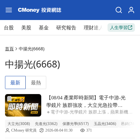
台股
美股
基金
研究報告
理財達人
新手入門
人生學習
首頁
中揚光(6668)
中揚光(6668)
最新
最熱
前往【08/04 產業即時新聞】電子中游-光學鏡片 族群強
【08/04 產業即時新聞】電子中游-光
學鏡片 族群強攻，大立光急拉帶動
🔸電子中游-光學鏡片 族群上漲，蘋果新機題
買氣，產業多頭號角響徹雲霄。
材引爆買盤 光學鏡片族群今日盤中表現十分
大立光(3008)
先進光(3362)
保勝光學(6517)
玉晶光(3406)
邑錡(7402)
搶眼，整體類股漲幅高達8.10%，成為市場上
CMoney 研究員
2026-08-04 01:30
371
的一大亮點。其中，權值龍頭大立光 (9.97%)
開盤後買氣持續增溫，盤