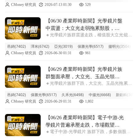
CMoney 研究員
2026-07-13 01:30
529
光紛紛強勢漲停或逼近漲停，領漲電子盤。主
要動能來自市場對於蘋果(Apple)新
前往【06/30 產業即時新聞】光學鏡片盤中震盪：大立光
【06/30 產業即時新聞】光學鏡片盤
中震盪：大立光走弱拖累類股，中
🔸光學鏡片族群震盪走跌，權值股大立光熄火
小型股逆勢發光！
拖累大盤。 今日電子中游-光學鏡片類股盤中
邑錡(7402)
澤米(6742)
亞光(3019)
保勝光學(6517)
揚明光(3504)
光
表現震盪，整體類股指數下跌2.13%。儘管盤
CMoney 研究員
2026-06-30 01:31
961
面上仍有邑錡、澤米、亞光等中小型股逆勢走
揚，漲幅逾2%，但族群龍頭大立光
前往【06/29 產業即時新聞】光學鏡片族群盤面承壓，大立
【06/29 產業即時新聞】光學鏡片族
群盤面承壓，大立光、玉晶光領
🔸光學鏡片族群下跌，大立光、玉晶光拖累整
跌，邑錡逆勢吸金
體表現 電子中游-光學鏡片族群今日呈現明顯
邑錡(7402)
保勝光學(6517)
久禾光(6498)
中揚光(6668)
新鉅科(3630)
跌勢，類股指數下挫4.38%，主要受權值股大
CMoney 研究員
2026-06-29 01:31
1,802
立光與玉晶光股價承壓拖累。盤中市場氣氛對
大型消費電子相關供應鏈相對保守，
前往【06/26 產業即時新聞】電子中游-光學鏡片普遍承壓
【06/26 產業即時新聞】電子中游-光
學鏡片普遍承壓走跌，市場觀望資
🔸電子中游-光學鏡片 族群下跌，多數個股面
金轉向與終端需求展望
臨調節壓力。 今天光學鏡片族群表現弱勢，