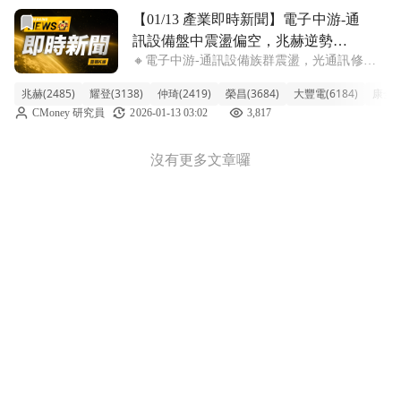
前往【01/13 產業即時新聞】電子中游-通訊設備盤中震盪
【01/13 產業即時新聞】電子中游-通
訊設備盤中震盪偏空，兆赫逆勢漲
🔸電子中游-通訊設備族群震盪，光通訊修正
停獨強，光通訊族群修正壓力大。
壓力拖累類股走勢。 今日電子中游-通訊設備
兆赫(2485)
耀登(3138)
仲琦(2419)
榮昌(3684)
大豐電(6184)
康全電
族群整體表現偏弱，類股跌幅達2.83%。盤面
CMoney 研究員
2026-01-13 03:02
3,817
上，先前漲多的光通訊族群如統新、光聖、波
若威、華星光等，普遍出現獲利了結
沒有更多文章囉