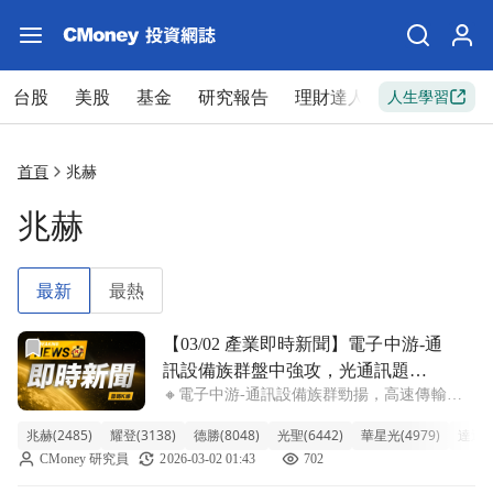
台股
美股
基金
研究報告
理財達人
新手入門
人生學習
首頁
兆赫
兆赫
最新
最熱
前往【03/02 產業即時新聞】電子中游-通訊設備族群盤中
【03/02 產業即時新聞】電子中游-通
訊設備族群盤中強攻，光通訊題材
🔸電子中游-通訊設備族群勁揚，高速傳輸商
點火，多檔個股漲勢凌厲。
機受關注！ 今天通訊設備族群表現相當吸
兆赫(2485)
耀登(3138)
德勝(8048)
光聖(6442)
華星光(4979)
達運光
睛，整體類股漲幅達3.80%，明顯優於大盤。
CMoney 研究員
2026-03-02 01:43
702
盤中兆赫直接鎖漲停，耀登也急拉將近10%，
德勝、光聖同樣有7%左右的強勢表現