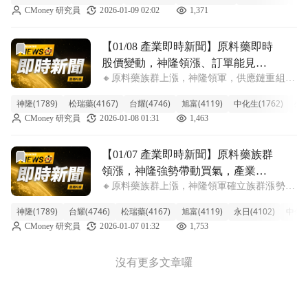
CMoney 研究員
2026-01-09 02:02
1,371
松瑞藥(7.90%)、神隆(3.96%)、旭富(3.76%)等
指標股領漲，
前往【01/08 產業即時新聞】原料藥即時股價變動，神隆
【01/08 產業即時新聞】原料藥即時
股價變動，神隆領漲、訂單能見度
🔸原料藥族群上漲，神隆領軍，供應鏈重組利
增溫，類股漲勢延續
多發酵！ 原料藥族群今日漲勢強勁，類股漲
神隆(1789)
松瑞藥(4167)
台耀(4746)
旭富(4119)
中化生(1762)
生泰
幅達4.65%，明顯優於大盤。指標股神隆早盤
CMoney 研究員
2026-01-08 01:31
1,463
一度亮燈，松瑞藥、台耀也同步走高。市場傳
聞部分廠商訂單能見度提升，加上全球
前往【01/07 產業即時新聞】原料藥族群領漲，神隆強勢帶
【01/07 產業即時新聞】原料藥族群
領漲，神隆強勢帶動買氣，產業前
🔸原料藥族群上漲，神隆領軍確立族群漲勢動
景聚焦供應鏈韌性與CDMO商機。
能。 今日台股盤面，原料藥族群展現強勁上
神隆(1789)
台耀(4746)
松瑞藥(4167)
旭富(4119)
永日(4102)
中化生(
攻動能，整體類股漲幅高達4.30%。其中，神
CMoney 研究員
2026-01-07 01:32
1,753
隆(9.84%)股價一枝獨秀，幾乎鎖住漲停板，
成為族群最亮眼的領漲指標，帶
沒有更多文章囉