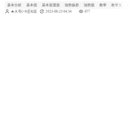
基本分析
基本面
基本面選股
強勢族群
強勢股
教學
教學文
趨勢
🔥火哥(+8)┃光廷
2023-08-23 04:34
877