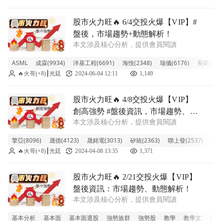
前往股市火力旺🔥 6/4交投火爆【VIP】#盤後，市場趨勢+
股市火力旺🔥 6/4交投火爆【VIP】#
盤後，市場趨勢+動態解析！
本文涉及核心分析，提供會員閱讀
ASML
成霖(9934)
洋基工程(6691)
海悅(2348)
瑞儀(6176)
長榮鋼(22
🔥火哥(+8)┃光廷
2024-06-04 12:11
1,149
前往股市火力旺🔥 4/8交投火爆【VIP】創高強勢 #盤後
股市火力旺🔥 4/8交投火爆【VIP】
創高強勢 #盤後資訊，市場趨勢、動
本文涉及核心分析，提供會員閱讀
態解析！
擎亞(8096)
晟德(4123)
晟銘電(3013)
矽統(2363)
聯上發(2537)
順藥
🔥火哥(+8)┃光廷
2024-04-08 13:35
1,371
前往股市火力旺🔥 2/21交投火爆【VIP】盤後資訊：市場
股市火力旺🔥 2/21交投火爆【VIP】
盤後資訊：市場趨勢、動態解析！
本文涉及核心分析，提供會員閱讀
基本分析
基本面
基本面選股
強勢族群
強勢股
教學
教學文
趨勢