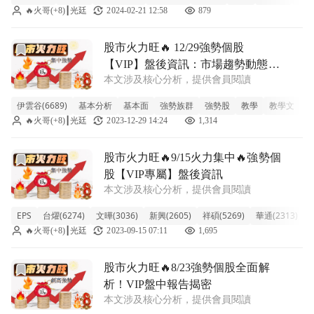
🔥火哥(+8)┃光廷
2024-02-21 12:58
879
前往​股市火力旺🔥 12/29強勢個股【VIP】盤後資訊：市場
​股市火力旺🔥 12/29強勢個股
【VIP】盤後資訊：市場趨勢動態解
本文涉及核心分析，提供會員閱讀
析
伊雲谷(6689)
基本分析
基本面
強勢族群
強勢股
教學
教學文
籌
🔥火哥(+8)┃光廷
2023-12-29 14:24
1,314
前往股市火力旺🔥9/15火力集中🔥強勢個股【VIP專屬】盤
股市火力旺🔥9/15火力集中🔥強勢個
股【VIP專屬】盤後資訊
本文涉及核心分析，提供會員閱讀
EPS
台燿(6274)
文曄(3036)
新興(2605)
祥碩(5269)
華通(2313)
🔥火哥(+8)┃光廷
2023-09-15 07:11
1,695
前往股市火力旺🔥8/23強勢個股全面解析！VIP盤中報告揭密
股市火力旺🔥8/23強勢個股全面解
析！VIP盤中報告揭密
本文涉及核心分析，提供會員閱讀