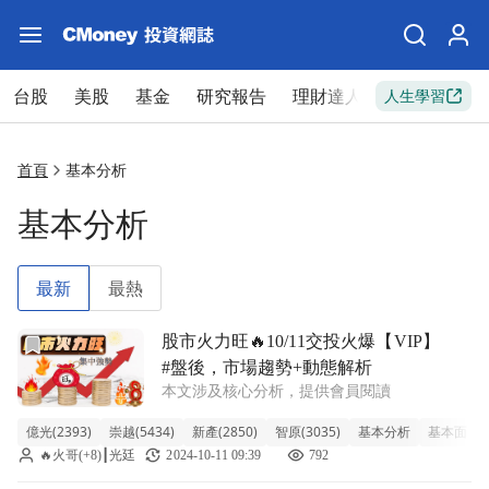
台股
美股
基金
研究報告
理財達人
新手入門
人生學習
首頁
基本分析
基本分析
最新
最熱
前往股市火力旺🔥10/11交投火爆【VIP】#盤後，市場趨勢
股市火力旺🔥10/11交投火爆【VIP】
#盤後，市場趨勢+動態解析
本文涉及核心分析，提供會員閱讀
億光(2393)
崇越(5434)
新產(2850)
智原(3035)
基本分析
基本面
🔥火哥(+8)┃光廷
2024-10-11 09:39
792