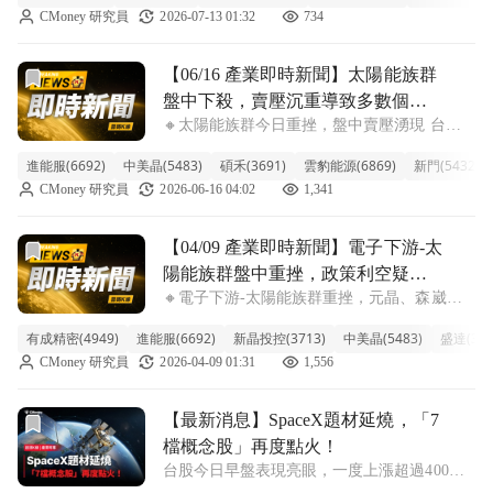
CMoney 研究員
2026-07-13 01:32
734
度期待。主要原因在於，鈣鈦礦作為新一代太
陽能電池材料，在轉換效率與製造成本
前往【06/16 產業即時新聞】太陽能族群盤中下殺，賣壓沉
【06/16 產業即時新聞】太陽能族群
盤中下殺，賣壓沉重導致多數個股
🔸太陽能族群今日重挫，盤中賣壓湧現 台股
承壓
太陽能族群今日普遍走弱，類股指數盤中重挫
進能服(6692)
中美晶(5483)
碩禾(3691)
雲豹能源(6869)
新門(5432)
2.54%，多數指標股如聯合再生、茂迪、國碩
CMoney 研究員
2026-06-16 04:02
1,341
跌幅都超過6%，顯示整體市場對太陽能前景
仍持觀望態度。雖然進能服一枝獨秀上
前往【04/09 產業即時新聞】電子下游-太陽能族群盤中重
【04/09 產業即時新聞】電子下游-太
陽能族群盤中重挫，政策利空疑慮
🔸電子下游-太陽能族群重挫，元晶、森崴能
與獲利了結賣壓夾擊
源領跌下探。 太陽能族群今日盤中表現疲
有成精密(4949)
進能服(6692)
新晶投控(3713)
中美晶(5483)
盛達(302
弱，整體類股跌幅達2.35%，主要個股如森崴
CMoney 研究員
2026-04-09 01:31
1,556
能源重挫近一成，元晶跌幅也超過7%。顯示
近期市場對綠能政策走向的觀望氣氛濃厚
前往【最新消息】SpaceX題材延燒，「7檔概念股」再度點
【最新消息】SpaceX題材延燒，「7
檔概念股」再度點火！
台股今日早盤表現亮眼，一度上漲超過400
點，成功突破月線壓力，不過隨即賣壓湧現，