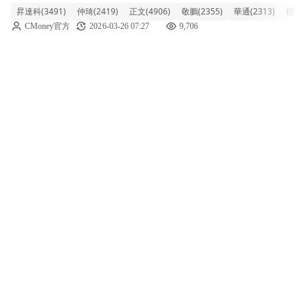
昇達科(3491)
仲琦(2419)
正文(4906)
敬鵬(2355)
華通(2313)
穩懋(3
隨著國際局勢的不確定性以及市場觀望氛圍影
CMoney官方
2026-03-26 07:27
9,706
響，終場收黑下跌逾百點，收在33337.62點。
整體來看，記憶體族群再度成為重災