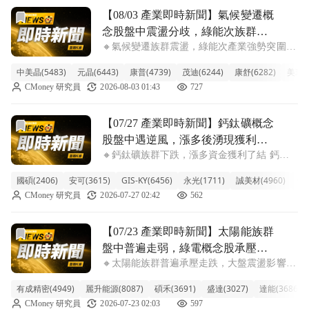
前往【08/03 產業即時新聞】氣候變遷概念股盤中震盪分
【08/03 產業即時新聞】氣候變遷概
念股盤中震盪分歧，綠能次族群逆
🔸氣候變遷族群震盪，綠能次產業強勢突圍
勢上攻展現資金吸力
盤中觀察，氣候變遷概念股整體雖見-2.34%的
中美晶(5483)
元晶(6443)
康普(4739)
茂迪(6244)
康舒(6282)
美琪瑪(
跌幅，但細看之下，族群內部分歧明顯。太陽
CMoney 研究員
2026-08-03 01:43
727
能、儲能及電動車電池材料等綠能次產業展現
強勁買氣，多檔個股逆勢走高。中美
前往【07/27 產業即時新聞】鈣鈦礦概念股盤中遇逆風，漲
【07/27 產業即時新聞】鈣鈦礦概念
股盤中遇逆風，漲多後湧現獲利了
🔸鈣鈦礦族群下跌，漲多資金獲利了結 鈣鈦
結賣壓
礦概念股今日盤中表現疲弱，整體族群下挫
國碩(2406)
安可(3615)
GIS-KY(6456)
永光(1711)
誠美材(4960)
中美
3.46%，明顯遭遇逆風。觀察多檔個股，如茂
CMoney 研究員
2026-07-27 02:42
562
迪、台化跌幅超過4%，元晶、聯合再生也回
檔逾2.7%，顯示市場賣壓不輕。儘管
前往【07/23 產業即時新聞】太陽能族群盤中普遍走弱，
【07/23 產業即時新聞】太陽能族群
盤中普遍走弱，綠電概念股承壓，
🔸太陽能族群普遍承壓走跌，大盤震盪影響個
留意短期市場情緒變化。
股表現。 今日太陽能族群受大盤氛圍影響，
有成精密(4949)
麗升能源(8087)
碩禾(3691)
盛達(3027)
達能(3686)
整體類股指數下跌2.66%，盤面上包括聯合再
CMoney 研究員
2026-07-23 02:03
597
生、國碩、中美晶等綠電相關個股跌幅較重，