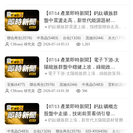
顯示短期獲利了結賣壓浮現。雖有成精
前往【07/14 產業即時新聞】鈣鈦礦族群盤中震盪走高，新
【07/14 產業即時新聞】鈣鈦礦族群
盤中震盪走高，新世代能源題材持
🔸鈣鈦礦族群震盪上揚，指標股聯袂走高。
續點火。
鈣鈦礦族群今日盤中表現偏多，類股漲幅達
聯合再生(3576)
中美晶(5483)
台化(1326)
茂迪(6244)
永光(1711)
元
2.06%。觀察盤面，聯合再生、中美晶扮演領
CMoney 研究員
2026-07-14 05:13
1,203
漲要角，漲幅均逾4%。此波資金進駐主要受
惠於市場對新世代太陽能技術的期待，部
前往【07/14 產業即時新聞】電子下游-太陽能族群盤中穩
【07/14 產業即時新聞】電子下游-太
陽能族群盤中穩健上攻，綠能政策
🔸電子下游-太陽能族群上漲，綠能政策與電
題材續熱，電價議題聚焦個股營運
價預期推升板塊熱度 台股電子下游-太陽能族
動能
安集(6477)
聯合再生(3576)
茂迪(6244)
中美晶(5483)
雲豹能源(6869)
群今日盤中表現強勢，類股漲幅達2.42%，明
CMoney 研究員
2026-07-14 01:30
566
顯優於大盤。其中，安集、聯合再生漲勢凌
厲，茂迪、中美晶、雲豹能源也同步走
前往【07/13 產業即時新聞】鈣鈦礦概念股盤中走揚，技術
【07/13 產業即時新聞】鈣鈦礦概念
股盤中走揚，技術前景看俏引發買
🔸鈣鈦礦族群上漲，新世代太陽能題材發酵
盤關注
今天鈣鈦礦概念股在盤中展現強勁動能，類股
中美晶(5483)
台化(1326)
聯合再生(3576)
GIS-KY(6456)
永光(1711)
漲幅達6.39%，顯示市場對其未來發展抱持高