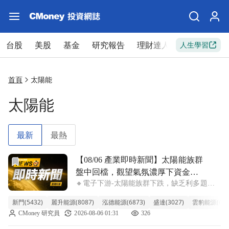
台股
美股
基金
研究報告
理財達人
新手入門
人生學習
首頁
太陽能
太陽能
最新
最熱
前往【08/06 產業即時新聞】太陽能族群盤中回檔，觀望氣
【08/06 產業即時新聞】太陽能族群
盤中回檔，觀望氣氛濃厚下資金逢
🔸電子下游-太陽能族群下跌，缺乏利多題材
高調節
股價承壓 今日太陽能族群盤中走勢明顯偏
新門(5432)
麗升能源(8087)
泓德能源(6873)
盛達(3027)
雲豹能源(686
弱，類股指數回檔3.00%。觀察盤面，整體族
CMoney 研究員
2026-08-06 01:31
326
群普遍承受賣壓，主要因近期市場缺乏新的強
力利多題材支撐，加上先前部分漲勢累積