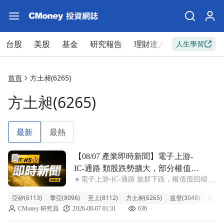
台股
美股
基金
研究報告
理財達人
新手入門
人生學習
首頁
方土昶(6265)
方土昶(6265)
最新
最熱
前往【08/07 產業即時新聞】電子上游-IC-通路 類股跌
【08/07 產業即時新聞】電子上游-
IC-通路 類股跌勢擴大，部分權值股
🔸電子上游-IC-通路 族群下跌，權值股回檔壓
籌碼鬆動，中小型個股逆勢吸金
力浮現 大盤今日回檔之際，IC通路族群未能
亞矽(6113)
擎亞(8096)
至上(8112)
方土昶(6265)
益登(3048)
尚立(3
倖免，類股指數盤中重挫逾3%，表現相對疲
CMoney 研究員
2026-08-07 01:31
636
弱。主要權值股如文曄、增你強、聯強等都出
現明顯賣壓，跌幅擴大，直接拖累