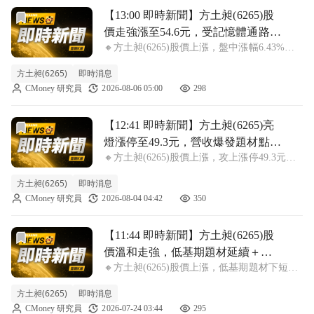
前往【13:00 即時新聞】方土昶(6265)股價走強漲至5
【13:00 即時新聞】方土昶(6265)股
價走強漲至54.6元，受記憶體通路營
🔸方土昶(6265)股價上漲，盤中漲幅6.43%，
收爆發題材激勵＋短線主力與三大
報價54.6元 方土昶今日盤中股價續強，漲幅
法人同步偏多支撐攻勢
方土昶(6265)
即時消息
6.43%，即時報價來到54.6元，在近期低基期
CMoney 研究員
2026-08-06 05:00
298
題材股輪動中持續吸引短線資金關注。股價向
上主要是市場延續
前往【12:41 即時新聞】方土昶(6265)亮燈漲停至49.
【12:41 即時新聞】方土昶(6265)亮
燈漲停至49.3元，營收爆發題材點火
🔸方土昶(6265)股價上漲，攻上漲停49.3元漲
低基期反攻＋短線技術面翻多籌碼
幅9.92%，資金回補卡位營收爆發股 方土昶
空方回補
方土昶(6265)
即時消息
(6265)盤中股價攻上49.3元漲停，漲幅9.92%，
CMoney 研究員
2026-08-04 04:42
350
在近期整理過後出現強勢反攻。主因來自3月
至6月營
前往【11:44 即時新聞】方土昶(6265)股價溫和走強，
【11:44 即時新聞】方土昶(6265)股
價溫和走強，低基期題材延續＋前
🔸方土昶(6265)股價上漲，低基期題材下短線
期主力調節後短線買盤回補
買盤迴流 方土昶(6265)目前漲跌幅為2.66%，
方土昶(6265)
即時消息
股價報48.3元，盤中呈現溫和走強格局。近期
CMoney 研究員
2026-07-24 03:44
295
股價從五字頭壓回後，在電子題材股輪動及低