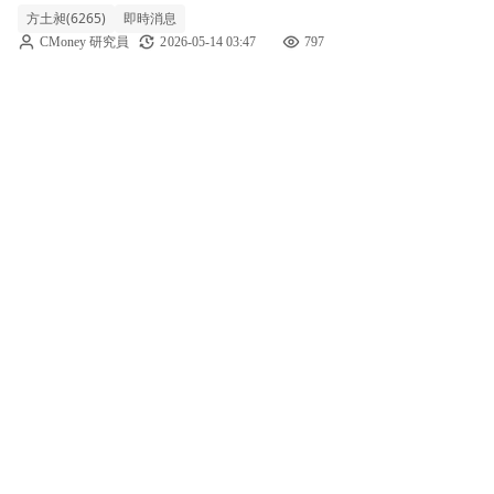
碼仍偏反覆
方土昶(6265)
即時消息
價46.35元，屬相對強勢個股。近期股價自約
CMoney 研究員
2026-05-14 03:47
797
四字頭震盪後，今日在低基期題材加上電子通
路族群資金迴流下