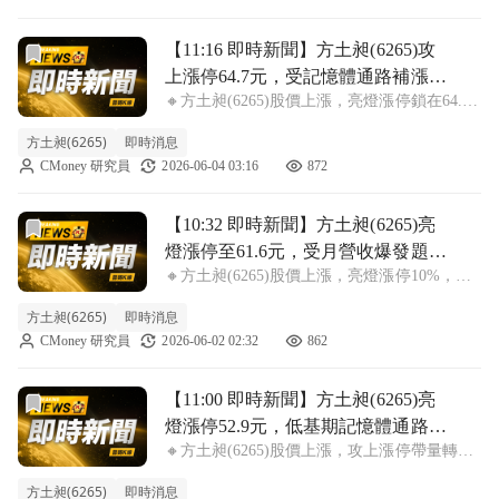
基期族群持續受到
前往【11:16 即時新聞】方土昶(6265)攻上漲停64.7
【11:16 即時新聞】方土昶(6265)攻
上漲停64.7元，受記憶體通路補漲題
🔸方土昶(6265)股價上漲，亮燈漲停鎖在64.7
材帶動＋多頭格局成形主力成本支
元 方土昶(6265)盤中股價大漲9.85%，報64.7
撐
方土昶(6265)
即時消息
元，攻上漲停鎖死，買盤積極。盤面資金延續
CMoney 研究員
2026-06-04 03:16
872
近期對低基期電子通路與記憶體鏈補漲的偏
好，加上公司近
前往【10:32 即時新聞】方土昶(6265)亮燈漲停至61.
【10:32 即時新聞】方土昶(6265)亮
燈漲停至61.6元，受月營收爆發題材
🔸方土昶(6265)股價上漲，亮燈漲停10%，報
加持＋多頭技術結構搭配主力中長
61.6元 方土昶(6265)盤中攻上漲停，漲幅
線偏多
方土昶(6265)
即時消息
10%，報61.6元，強勢鎖在高檔。今日買盤主
CMoney 研究員
2026-06-02 02:32
862
軸仍圍繞在低基期電子通路與題材股，方土昶
先前股價基期不高
前往【11:00 即時新聞】方土昶(6265)亮燈漲停52.9
【11:00 即時新聞】方土昶(6265)亮
燈漲停52.9元，低基期記憶體通路題
🔸方土昶(6265)股價上漲，攻上漲停帶量轉強
材發酵＋主力與外資買盤推升技術
方土昶(6265)股價上漲，盤中漲幅來到
面多頭結構
方土昶(6265)
即時消息
9.98%，報價52.9元，亮燈漲停。今日走勢主