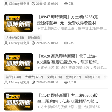
CMoney 研究員
2026-05-25 03:00
758
要延續近期低基期電子通路與記憶體相關題材
的資金輪動，市場聚焦其
前往【09:47 即時新聞】方土昶(6265)亮燈漲停至48.
【09:47 即時新聞】方土昶(6265)亮
燈漲停至48.1元，受營收爆發題材帶
🔸方土昶(6265)股價上漲，盤中攻上漲停48.1
動＋法人籌碼回補助攻技術面多頭
元漲幅9.94% 方土昶(6265)今早股價強勢亮燈
結構
方土昶(6265)
即時消息
漲停，盤中報價48.1元，漲幅達9.94%。在近
CMoney 研究員
2026-05-22 01:48
735
期電子通路與低基期題材股持續受資金點火
下，市場重
前往【05/20 產業即時新聞】電子上游-IC-通路 類股狂
【05/20 產業即時新聞】電子上游-
IC-通路 類股狂飆近6%，龍頭股領漲
🔸電子上游-IC-通路 族群強勢上攻，多頭氣盛
突破，景氣復甦訊號浮現？
引領市場焦點。 今日IC通路族群可說是火力
益登(3048)
大聯大(3702)
文曄(3036)
堡達(3537)
威健(3033)
豐藝(6
全開，類股指數一口氣飆漲近6%！盤面上由
CMoney 研究員
2026-05-20 01:30
1,738
益登、大聯大近漲停領軍，文曄、堡達等個股
也紛紛大漲超過半根停板，展現強
前往【11:47 即時新聞】方土昶(6265)股價上漲逾8%
【11:47 即時新聞】方土昶(6265)股
價上漲逾8%，低基期題材配合營收
🔸方土昶(6265)股價上漲，盤中強彈逾8% 方
爆發，短線多頭動能回溫但主力籌
土昶(6265)股價上漲，盤中漲幅約8.42%，報