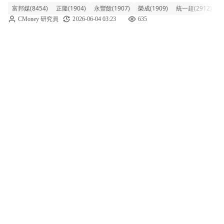
富邦媒(8454)
正隆(1904)
永豐餘(1907)
榮成(1909)
統一超(2912)
陸
相當突出，不過領軍上攻的並非傳統海空運，
CMoney 研究員
2026-06-04 03:23
635
而是由電商龍頭富邦媒大漲近一成，以及受惠
包材需求的紙業股正隆、永豐餘、榮