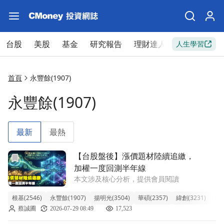
台股
美股
基金
研究報告
理財達人
新手入門
人生學習
首頁
永豐餘(1907)
永豐餘(1907)
最新
最熱
前往【台股盤後】漲價題材陸續追繳，加權一度回測半年線文
【台股盤後】漲價題材陸續追繳，
加權一度回測半年線
本文涉及核心分析，提供會員閱讀
根基(2546)
永豐餘(1907)
揚明光(3504)
華碩(2357)
緯創(3231)
英業
蔡誠圃
2026-07-29 08:49
17,523