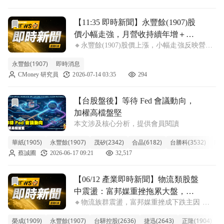
前往【11:35 即時新聞】永豐餘(1907)股價小幅走強，
【11:35 即時新聞】永豐餘(1907)股
價小幅走強，月營收持續年增＋均
🔸永豐餘(1907)股價上漲，小幅走強反映營收
線偏多結構下買盤延續
與題材支撐 永豐餘(1907)目前漲跌幅約
永豐餘(1907)
即時消息
0.92%，報價27.3元，盤中呈現溫和走強格
CMoney 研究員
2026-07-14 03:35
294
局。昨日公佈6月營收約66億元、年增逾一
成，上半年營收亦維持年增
前往【台股盤後】等待 Fed 會議動向，加權高檔盤堅文章頁
【台股盤後】等待 Fed 會議動向，
加權高檔盤堅
本文涉及核心分析，提供會員閱讀
華紙(1905)
永豐餘(1907)
茂矽(2342)
合晶(6182)
台勝科(3532)
環球
蔡誠圃
2026-06-17 09:21
32,517
前往【06/12 產業即時新聞】物流類股盤中震盪：富邦媒重
【06/12 產業即時新聞】物流類股盤
中震盪：富邦媒重挫拖累大盤，個
🔸物流族群震盪，富邦媒重挫成下跌主因 今
股表現分歧
日物流類股整體表現疲軟，盤中下跌2.12%，
榮成(1909)
永豐餘(1907)
台驊控股(2636)
捷迅(2643)
正隆(1904)
陸
主要受電商巨頭富邦媒（momo）重挫近10%