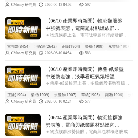
CMoney 研究員
2026-06-12 04:02
597
的拖累。儘管類股指數走跌，但盤面觀察發
現，榮成、永豐餘、台驊控股等部分
前往【06/10 產業即時新聞】物流類股盤中強勢表態，電商
【06/10 產業即時新聞】物流類股盤
中強勢表態，電商題材點燃族群買
🔸物流族群上漲，電商旺季題材持續發酵，相
氣
關個股表現吸睛。 今日物流類股展現強勁上
富邦媒(8454)
宅配通(2642)
正隆(1904)
榮成(1909)
永豐餘(1907)
統
漲動能，整體類股漲幅達2.23%，特別是受惠
CMoney 研究員
2026-06-10 04:54
588
電商商機的個股表現亮眼。盤中富邦媒衝高超
過5.5%，宅配通也勁揚近4.7%
前往【06/10 產業即時新聞】傳產-紙業盤中逆勢走強，淡
【06/10 產業即時新聞】傳產-紙業盤
中逆勢走強，淡季看旺氣氛增溫
🔸傳產-紙業族群上漲，多檔個股漲勢齊揚 傳
產紙業族群今日盤中表現亮眼，類股漲幅達
正隆(1904)
榮成(1909)
永豐餘(1907)
華紙(1905)
寶隆(1906)
永豐實(
2.28%，正隆、榮成、永豐餘等指標股紛紛上
CMoney 研究員
2026-06-10 02:24
577
揚，顯示買氣活絡。主要受惠於市場對未來紙
漿報價持穩及紙品需求回溫的預期心理
前往【06/04 產業即時新聞】物流族群強勢表態，電商與紙
【06/04 產業即時新聞】物流族群強
勢表態，電商與紙業題材點燃內需
🔸物流族群漲勢搶眼，電商與包材概念股成領
動能
頭羊 今日物流族群盤中漲幅高達4.48%，表現