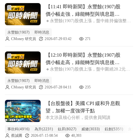
前往【11:41 即時新聞】永豐餘(1907)股價小幅走強，
【11:41 即時新聞】永豐餘(1907)股
價小幅走強，綠能轉型與填息題材
🔸永豐餘(1907)股價上漲，盤中維持偏強整理
支撐盤勢＋法人與主力買盤維持偏
永豐餘(1907)目前漲跌幅約0.53%，報價28.3
多結構
永豐餘(1907)
即時消息
元，股價在前波除息後快速填息並創近一年新
CMoney 研究員
2026-07-29 03:42
271
高後，今日延續偏強格局。盤面買盤主因仍圍
繞綠色轉型與能源
前往【12:10 即時新聞】永豐餘(1907)股價小幅走高，
【12:10 即時新聞】永豐餘(1907)股
價小幅走高，綠能轉型與填息後基
🔸永豐餘(1907)股價上漲，盤中圍繞28.2元震
本面支撐＋中長期多頭架構下主力
盪 永豐餘(1907)股價上漲0.53%，盤中報價
與法人買盤延續
永豐餘(1907)
即時消息
28.2元，股價續守高檔區。今日走勢主要是先
CMoney 研究員
2026-07-28 04:11
235
前除息後快速填息、綠色轉型與能源效率題材
的延續，市場仍
前往【台股盤後】美國 CPI 緩和升息觀望，加權一度強彈千
【台股盤後】美國 CPI 緩和升息觀
望，加權一度強彈千點
本文涉及核心分析，提供會員閱讀
事欣科(4916)
為升(2231)
鈦昇(8027)
威健(3033)
鈺創(5351)
永豐餘(
蔡誠圃
2026-07-15 08:54
40,393