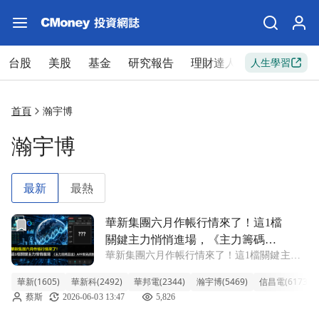
台股
美股
基金
研究報告
理財達人
新手入門
人生學習
首頁
瀚宇博
瀚宇博
最新
最熱
前往華新集團六月作帳行情來了！這1檔關鍵主力悄悄進場，
華新集團六月作帳行情來了！這1檔
關鍵主力悄悄進場，《主力籌碼雷
華新集團六月作帳行情來了！這1檔關鍵主力
達》率先抓到！
悄悄進場，《主力籌碼雷達》率先抓到！
華新(1605)
華新科(2492)
華邦電(2344)
瀚宇博(5469)
信昌電(6173)
一、近期盤勢強勢上攻，華新集團全面爆發
蔡斯
2026-06-03 13:47
5,826
近期台股持續創歷史新高，一度站上4.5萬
點。資金輪動明顯加速，集團股的作帳行情正