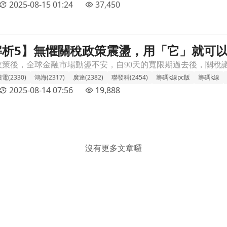
2025-08-15 01:24
37,450
解析5】無懼關稅政策震盪，用「它」就可
」就可以輕鬆獲利？文章頁
電(2330)
鴻海(2317)
廣達(2382)
聯發科(2454)
籌碼k線pc版
籌碼k線
2025-08-14 07:56
19,888
沒有更多文章囉