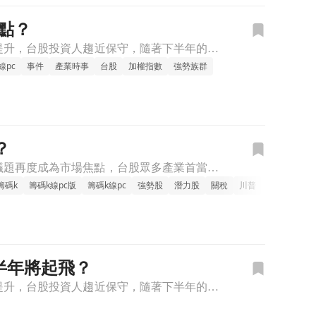
點？
在2025的上半年，受到國際情勢動盪，以及川普的關稅影響，全球經濟的不確定性提升，台股投資人趨近保守，隨著下半年的正式展開，市場逐漸回溫，投資人轉向期待能否再創下歷史新高價，在這其中有哪些潛在的機會產
線pc
事件
產業時事
台股
加權指數
強勢族群
？
自從川普宣布關稅政策後，全球金融市場動盪不安，自90天的寬限期過去後，關稅議題再度成為市場焦點，台股眾多產業首當其衝，相關題材也帶動許多潛力股浮上檯面，本週《籌碼K線》團隊帶著各位快速了解事件與最新消
籌碼k
籌碼k線pc版
籌碼k線pc
強勢股
潛力股
關稅
川普
美國
台灣
半年將起飛？
在2025的上半年，受到國際情勢動盪，以及川普的關稅影響，全球經濟的不確定性提升，台股投資人趨近保守，隨著下半年的正式展開，市場逐漸回溫，投資人轉向期待能否再創下歷史新高價，在這其中有哪些潛在的機會產