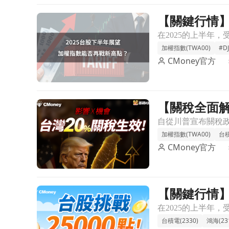
【關鍵行情】
前往【關鍵行情】2025台股下半年展望，大盤能否
加權指數(TWA00)
#DJ
CMoney官方
【關稅全面解
前往【關稅全面解析】台美20%關稅政策，是危機還
加權指數(TWA00)
台積
CMoney官方
【關鍵行情】
前往【關鍵行情】台股即將挑戰25000點，「這些產
台積電(2330)
鴻海(23