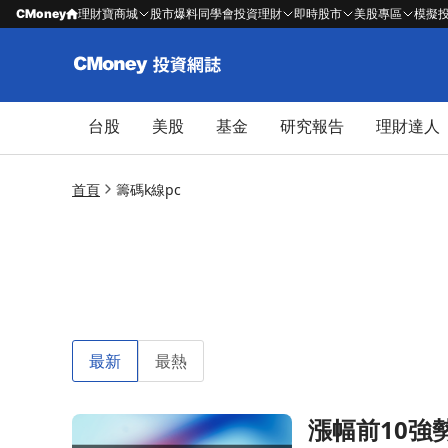
CMoney
理財寶商城
股市爆料同學會
投資理財
即時股市
美股專區
模擬
台股
美股
基金
研究報告
理財達人
首頁
籌碼k線pc
最新
最熱
漲幅前10強
前往漲幅前10強勢股揭曉！這三檔主力鎖碼股點燃行情