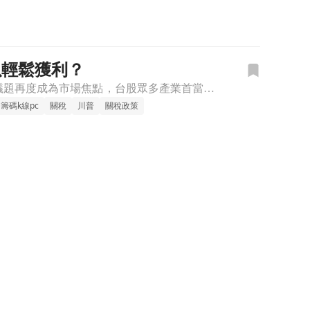
以輕鬆獲利？
自從川普宣布關稅政策後，全球金融市場動盪不安，自90天的寬限期過去後，關稅議題再度成為市場焦點，台股眾多產業首當其衝，相關題材也帶動許多潛力股浮上檯面，本週《籌碼K線 PC版》團隊帶著各位快速了解事件
籌碼k線pc
關稅
川普
關稅政策