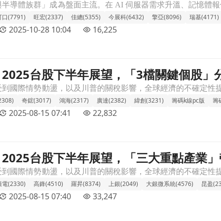
口(7791)
旺宏(2337)
佳總(5355)
今展科(6432)
擎亞(8096)
瑞基(4171)
2025-10-28 10:04
16,225
2025台股下半年展望，「3檔關鍵個股」
個股」分析搶先看！文章頁
308)
奇鋐(3017)
鴻海(2317)
廣達(2382)
緯創(3231)
籌碼k線pc版
籌
2025-08-15 07:41
22,832
2025台股下半年展望，「三大重點產業
點產業」帶你提前布局！文章頁
電(2330)
高鋒(4510)
羅昇(8374)
上銀(2049)
大銀微系統(4576)
昆盈(23
2025-08-15 07:40
33,247