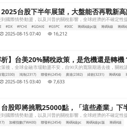
2025台股下半年展望，大盤能否再戰新高
再戰新高點？文章頁
I
#DX
#FCHI
#GDAXI
#GSPC
#IXIC
籌碼k線pc版
籌碼k線
籌碼k
2025-08-15 07:40
16,212
析】台美20%關稅政策，是危機還是轉機
是轉機？文章頁
電(2330)
鴻海(2317)
聯發科(2454)
廣達(2382)
緯創(3231)
籌碼K線
2025-08-15 03:40
7,633
台股即將挑戰25000點，「這些產業」下
業」下半年將起飛？文章頁
17)
加權指數(TWA00)
聯發科(2454)
籌碼k線pc
籌碼k線pc版
籌碼K線