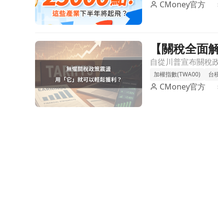
CMoney官方
【關稅全面
前往【關稅全面解析5】無懼關稅政策震盪，用「它
加權指數(TWA00)
台積
CMoney官方