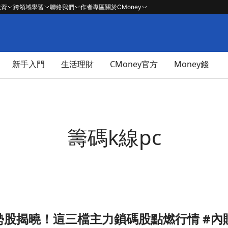
投資
跨領域學習
聯絡我們
作者專區
關於CMoney
新手入門
生活理財
CMoney官方
Money錢
籌碼k線pc
勢股揭曉！這三檔主力鎖碼股點燃行情 #內贈
 #內贈起漲K線VIP權限文章頁