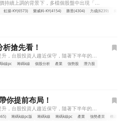
台股今日「記憶體與半導體族群」成為盤面主流。在 AI 伺服器需求升溫、記憶體報價持續上調的背景下，多檔個股盤中出現「爆量突破、強勢漲停」訊號。本次幫你彙整好漲幅TOP10強勢股，同時透過《籌碼K線》與
虹揚-KY(6573)
樂威科-KY(4154)
勝昱(4304)
力成(6239)
南亞科(2408)
分析搶先看！
在2025的上半年，受到國際情勢動盪，以及川普的關稅影響，全球經濟的不確定性提升，台股投資人趨近保守，隨著下半年的正式展開，市場逐漸回溫，投資人轉向期待能否再創下歷史新高價，在這其中有哪些潛在的機會產
碼k線pc
籌碼k線
個股分析
產業
強勢股
潛力股
」帶你提前布局！
在2025的上半年，受到國際情勢動盪，以及川普的關稅影響，全球經濟的不確定性提升，台股投資人趨近保守，隨著下半年的正式展開，市場逐漸回溫，投資人轉向期待能否再創下歷史新高價，在這其中有哪些潛在的機會產
65)
籌碼k線pc版
籌碼k線
籌碼k線pc
產業
強勢產業
機器人
ai
人