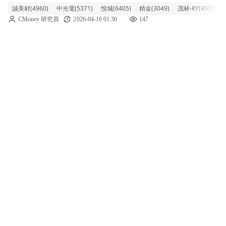
誠美材(4960)
中光電(5371)
悅城(6405)
精金(3049)
茂林-KY(4935)
零組件族群表現強勢，類股漲幅達3.58%，其
CMoney 研究員
2026-04-16 01:30
147
中誠美材盤中直奔漲停，中光電也大漲逾
7%，帶動整體族群人氣。觀察此波