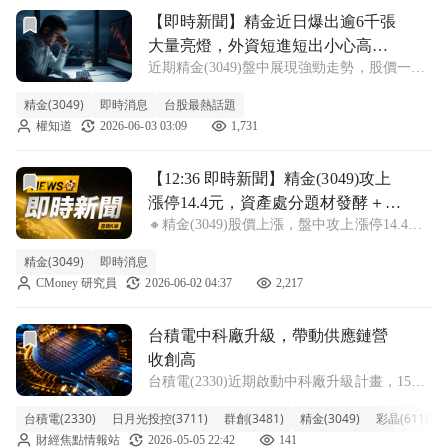
前往【即時新聞】精金近日爆出逾6千張大量亮燈，外資短進
【即時新聞】精金近日爆出逾6千張
大量亮燈，外資短進短出小心高檔
近期精金(3049)盤中展現強勁走勢，股價一路
拉回！
攀升並強攻漲停板，終場來到 15.8 元，單日
精金(3049)
即時消息
台股最熱話題
成交量達 6,104 張。回顧市場機構對公司的營
權知道
2026-06-03 03:09
1,731
運觀察，其主要發展焦點涵蓋： Rigid OLED
手機需求
前往【12:36 即時新聞】精金(3049)攻上漲停14.4元
【12:36 即時新聞】精金(3049)攻上
漲停14.4元，資產處分題材發酵＋主
🔸精金(3049)股價上漲，盤中攻上漲停14.4元
力與法人同步加碼推升多頭結構
漲幅9.92％ 精金(3049)盤中股價攻上14.4元漲
精金(3049)
即時消息
停，漲幅9.92％，價量動能明顯放大。主因市
CMoney 研究員
2026-06-02 04:37
2,217
場持續消化先前公告的善化廠房處分案，高達
逾六十億
前往台積電中科廠升級，帶動供應鏈營收創高文章頁
台積電中科廠升級，帶動供應鏈營
收創高
台積電(2330)近期啟動中科廠升級計畫，15A
廠的28至22奈米成熟製程設備將陸續移往預計
台積電(2330)
日月光投控(3711)
群創(3481)
精金(3049)
彩晶(6116)
2027年量產的德國廠，原廠區則升級至4奈米
財經焦點情報站
2026-05-05 22:42
141
製程，預估投資金額逾千億元。同時，中科二