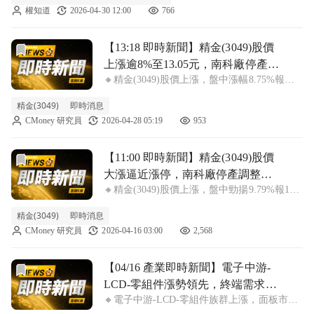
權知道
2026-04-30 12:00
766
易所公告，會議將於證交所3樓記者室舉行，
由副總經理周致中及林忠翰親自主持，預
前往【13:18 即時新聞】精金(3049)股價上漲逾8%至1
【13:18 即時新聞】精金(3049)股價
上漲逾8%至13.05元，南科廠停產轉
🔸精金(3049)股價上漲，盤中漲幅8.75%報
型題材帶動低檔承接＋短線技術面
13.05元 精金(3049)盤中走強，股價上漲
跌深反彈搭配法人近兩日回補
精金(3049)
即時消息
8.75%，來到13.05元，明顯優於大盤表現。這
CMoney 研究員
2026-04-28 05:19
953
波反彈主因仍圍繞先前宣佈南科產線將於2026
年初全面
前往【11:00 即時新聞】精金(3049)股價大漲逼近漲停
【11:00 即時新聞】精金(3049)股價
大漲逼近漲停，南科廠停產調整題
🔸精金(3049)股價上漲，盤中勁揚9.79%報12.9
材發酵＋短線跌深反彈吸引買盤回
元 精金(3049)盤中股價上漲，現階段漲幅達
補
精金(3049)
即時消息
9.79%，報12.9元，短線明顯強於大盤。這波
CMoney 研究員
2026-04-16 03:00
2,568
急拉主因在於前期因南科廠停產與結構調整訊
息，股價
前往【04/16 產業即時新聞】電子中游-LCD-零組件漲勢
【04/16 產業即時新聞】電子中游-
LCD-零組件漲勢領先，終端需求回
🔸電子中游-LCD-零組件族群上漲，面板市況
溫點燃類股人氣
見曙光，零組件供應鏈獲資金青睞 今日LCD