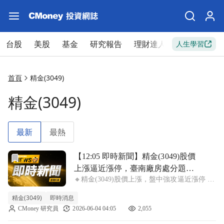
台股
美股
基金
研究報告
理財達人
新手入門
人生學習
首頁
精金(3049)
精金(3049)
最新
最熱
前往【12:05 即時新聞】精金(3049)股價上漲逼近漲停
【12:05 即時新聞】精金(3049)股價
上漲逼近漲停，臺南廠房處分題材
🔸精金(3049)股價上漲，盤中強攻逼近漲停 精
發酵＋主力連日加碼推升多頭結構
金(3049)盤中上漲8.86%，最新報價17.2元，買
精金(3049)
即時消息
盤持續追價，股價強勢接近漲停價位。今日走
CMoney 研究員
2026-06-04 04:05
2,055
強主因仍圍繞善化廠房處分案，市場預期可帶
來可觀處分利益