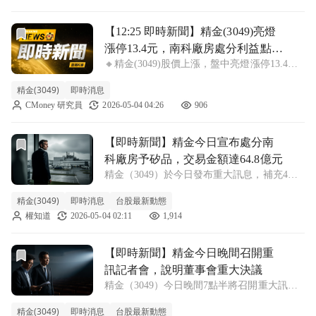
期園區1.4奈米新廠建廠
前往【12:25 即時新聞】精金(3049)亮燈漲停13.4元
【12:25 即時新聞】精金(3049)亮燈
漲停13.4元，南科廠房處分利益點火
🔸精金(3049)股價上漲，盤中亮燈漲停13.4元
資產活化題材＋短線量價轉強挑戰
資產活化題材點火 精金(3049)盤中股價大漲
空方壓力
精金(3049)
即時消息
9.84%，報13.4元，直接攻上漲停，買盤明顯
CMoney 研究員
2026-05-04 04:26
906
迴流。主因來自先前公佈臺南善化廠房預計處
分金額約64.
前往【即時新聞】精金今日宣布處分南科廠房予矽品，交易金額
【即時新聞】精金今日宣布處分南
科廠房予矽品，交易金額達64.8億元
精金（3049）於今日發布重大訊息，補充4月
30日董事會決議處分台南市善化區廠房予矽品
精金(3049)
即時消息
台股最新動態
精密的交易細節，金額為新台幣64.8億元，預
權知道
2026-05-04 02:11
1,914
計產生處分利益約40.6億元。此案標的為北園
一路7號建物與廠房，面積約
前往【即時新聞】精金今日晚間召開重訊記者會，說明董事會
【即時新聞】精金今日晚間召開重
訊記者會，說明董事會重大決議
精金（3049）今日晚間7點半將召開重大訊息
記者會，針對董事會決議進行說明，此舉引發
精金(3049)
即時消息
台股最新動態
市場對公司未來動向的關注。根據臺灣證券交