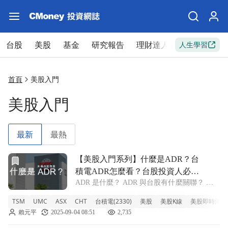
台股
美股
基金
研究報告
理財達人
新手入門
人生學習
首頁
美股入門
美股入門
最新
最熱
前往【美股入門系列】什麼是ADR？台積電ADR怎麼看？台
【美股入門系列】什麼是ADR？台
積電ADR怎麼看？台股投資人必
ADR 是什麼？ ADR 與台股有什麼關聯？ 如
學！
何查看 ADR？ ADR 如何換算？ ADR股價 ×
TSM
UMC
ASX
CHT
台積電(2330)
美股
美股K線
美股即時消息
匯率 ÷ 換算比例 = 台股價格 231.39 × 30.70 ÷
賴元平
2025-09-04 08:51
2,735
5 ≈ 1,422 元台幣 為