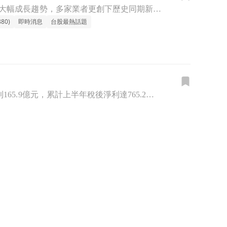
台灣多家金控公司近日陸續公布 2026 年 6 月與上半年自結財務數據，整體獲利呈現大幅成長趨勢，多家業者更創下歷史同期新高。受惠於資本市場交易熱絡、銀行核心業務穩健及壽險投資收益挹注，金融板塊展現強
80)
即時消息
台股最熱話題
2026年上半年，台灣金融保險產業繳出亮眼成績單。國泰金控(2882)公布6月稅後淨利165.9億元，累計上半年稅後淨利達765.2億元，每股盈餘（EPS）4.95元。加計股票處分損益後，對保留盈餘的