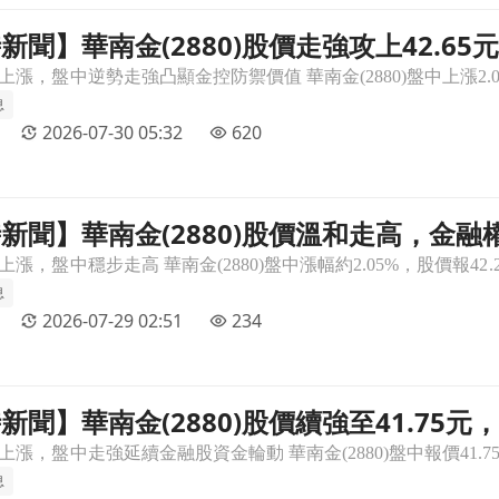
即時新聞】華南金(2880)股價走強攻上42.
攻上42.65元，受益財管與獲利成長題材＋多頭均線結構搭配投信與
結構搭配投信與主力買盤集中
息
2026-07-30 05:32
620
 即時新聞】華南金(2880)股價溫和走高，
和走高，金融權值穩盤＋投信與主力買盤延續支撐多方文章頁
方
息
2026-07-29 02:51
234
即時新聞】華南金(2880)股價續強至41.75
41.75元，上漲2.58%，金融股土洋對作＋主力與投信同步偏多支
投信同步偏多支撐高檔結構
息