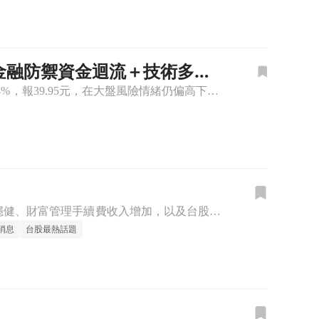
受惠金融防禦資金迴流＋技術多頭
🔸華南金(2880)股價上漲，金融防禦資金迴流帶動買盤承接 華南金(2880)盤中上漲1.4%，報39.95元，在大盤風險情緒仍偏高下，金融股作為相對防禦族群續獲資金青睞，加上華南金近期營收連月成長
台灣多家金融控股公司近期陸續公布2026年上半年自結獲利，受惠於銀行核心業務穩健、財富管理手續費收入增加，以及台股交易熱絡帶動證券與投資收益，整體金融業展現強勁的營運動能，多家金控獲利雙雙改寫歷史同期
消息
台股最熱話題