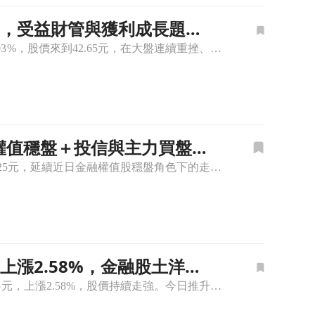
65元，受益財管與獲利成長題材
主力買盤集中文章頁
🔸華南金(2880)股價上漲，盤中逆勢走強凸顯金控防禦價值 華南金(2880)盤中上漲2.03%，股價來到42.65元，在大盤連續重挫、金融族群多數承壓的環境中相對抗跌，資金明顯鎖定公股金控防禦標的
金融權值穩盤＋投信與主力買盤
🔸華南金(2880)股價上漲，盤中穩步走高 華南金(2880)盤中漲幅約2.05%，股價報42.25元，延續近日金融權值股穩盤角色下的走強節奏。主因來自市場對公股金控獲利體質與配息穩定性的偏多解讀，
元，上漲2.58%，金融股土洋對
撐高檔結構文章頁
🔸華南金(2880)股價上漲，盤中走強延續金融股資金輪動 華南金(2880)盤中報價41.75元，上漲2.58%，股價持續走強。今日推升股價的主因仍是金融股族群資金輪動延續，加上市場對官股金控防禦與