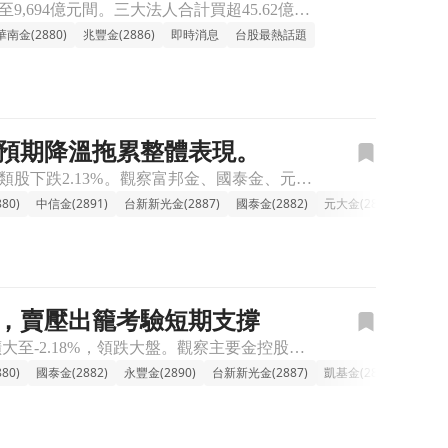
台股今（6）日加權指數下跌214.9點，終場收在44,396.7點，總成交量約新台幣9,403至9,694億元間。三大法人合計買超45.62億元，其中投信買超88.55億元，自營商賣超63.12億元，
華南金(2880)
兆豐金(2886)
即時消息
台股最熱話題
息預期降溫拖累整體表現。
🔸金融-金控族群走弱，美降息前景不明成主因。 今天金融金控族群整體表現偏弱，類股下跌2.13%。觀察富邦金、國泰金、元大金等大型金控跌幅皆超過3%，中信金、台新金等也普遍承壓。這波修正主要受到國際情
80)
中信金(2891)
台新新光金(2887)
國泰金(2882)
元大金(2885)
富邦金(
弱，賣壓出籠考驗短期支撐
🔸金融-金控 族群下跌，權值股壓力沉重。 今天金融類股整體表現疲軟，盤中跌幅擴大至-2.18%，領跌大盤。觀察主要金控股，除了中信金、國票金跌幅相對輕微外，富邦金、國泰金、兆豐金等大型權值股普遍承受
80)
國泰金(2882)
永豐金(2890)
台新新光金(2887)
凱基金(2883)
華南金(