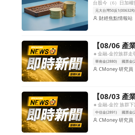
元大台灣50反1(00632R)
財經焦點情報站
【08/06
前往【08/06 產業即時新聞】金融-金控股價全面
華南金(2880)
國票金(2
CMoney 研究員
【08/03
前往【08/03 產業即時新聞】金融-金控：大盤拖
中信金(2891)
國票金(2
CMoney 研究員