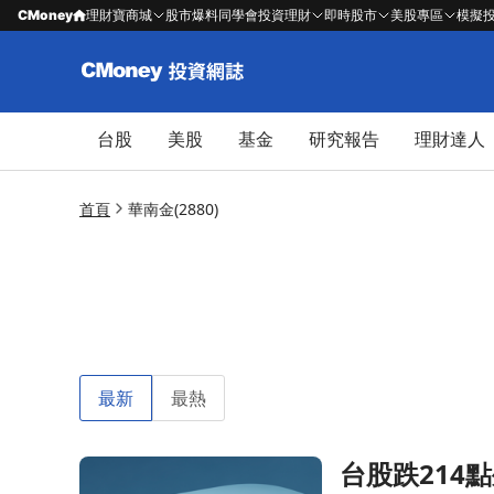
CMoney
理財寶商城
股市爆料同學會
投資理財
即時股市
美股專區
模擬
台股
美股
基金
研究報告
理財達人
首頁
華南金(2880)
最新
最熱
台股跌214
前往台股跌214點外資買超驟降，新台幣連二升文章