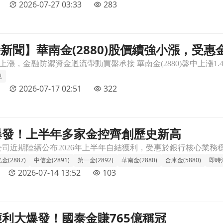
2026-07-27 03:33
283
 即時新聞】華南金(2880)股價續強小漲，
強小漲，受惠金融防禦資金迴流＋技術多頭格局與法人買盤加溫文章頁
買盤加溫
息
2026-07-17 02:51
322
爆發！上半年多家金控齊創歷史新高
文章頁
(2887)
中信金(2891)
第一金(2892)
華南金(2880)
合庫金(5880)
即時
2026-07-14 13:52
103
利大爆發！國泰金賺765億稱冠
章頁