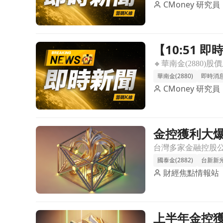
CMoney 研究員
【10:51
前往【10:51 即時新聞】華南金(2880)股價續
格局與法人
華南金(2880)
即時消
CMoney 研究員
金控獲利大
前往金控獲利大爆發！上半年多家金控齊創歷史新高
國泰金(2882)
台新新光金
財經焦點情報站
上半年金控獲
前往上半年金控獲利大爆發！國泰金賺765億稱冠文