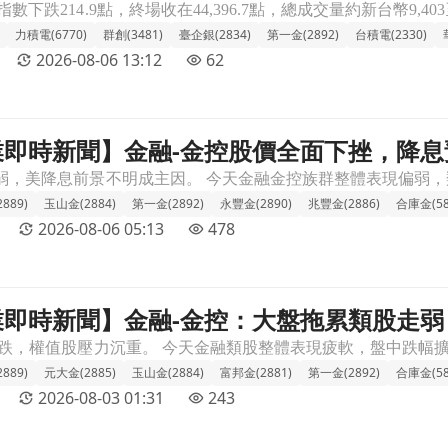
力積電(6770)
群創(3481)
臺企銀(2834)
第一金(2892)
台積電(2330)
2026-08-06 13:12
62
 產業即時新聞】金融-金控股價全面下挫，降
下挫，降息預期降溫拖累整體表現。文章頁
889)
玉山金(2884)
第一金(2892)
永豐金(2890)
兆豐金(2886)
合庫金(58
2026-08-06 05:13
478
 產業即時新聞】金融-金控：大盤拖累類股走
累類股走弱，賣壓出籠考驗短期支撐文章頁
889)
元大金(2885)
玉山金(2884)
富邦金(2881)
第一金(2892)
合庫金(58
2026-08-03 01:31
243