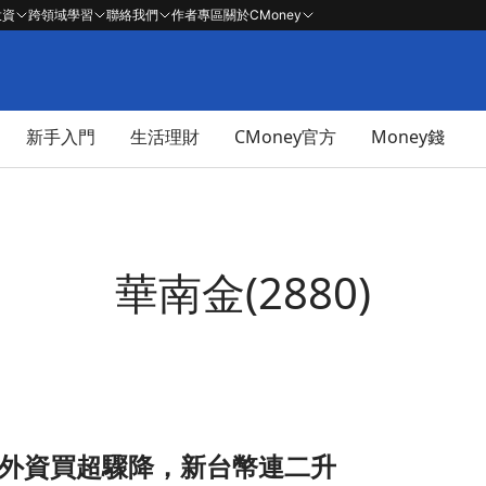
投資
跨領域學習
聯絡我們
作者專區
關於CMoney
新手入門
生活理財
CMoney官方
Money錢
華南金(2880)
點外資買超驟降，新台幣連二升
頁