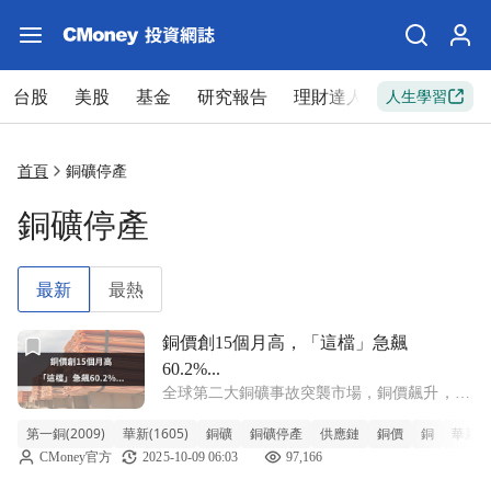
台股
美股
基金
研究報告
理財達人
新手入門
人生學習
首頁
銅礦停產
銅礦停產
最新
最熱
前往銅價創15個月高，「這檔」急飆60.2%...文章頁
銅價創15個月高，「這檔」急飆
60.2%...
全球第二大銅礦事故突襲市場，銅價飆升，帶
動台股電線電纜概念股快速上攻！短線題材火
第一銅(2009)
華新(1605)
銅礦
銅礦停產
供應鏈
銅價
銅
華新
熱，但誰才是真正被籌碼力撐的主力股？透過
CMoney官方
2025-10-09 06:03
97,166
《籌碼K線》，即時掌握法人買賣超、大戶持
股與特定主力動向，抓住飆股發動瞬間！ 下