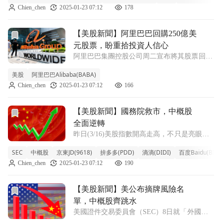
Chien_chen
2025-01-23 07:12
178
美公布摘牌風險名單，中概股齊跳水 中國預
計將把監管打擊延續至2
前往【美股新聞】阿里巴巴回購250億美元股票，盼重拾投資
【美股新聞】阿里巴巴回購250億美
元股票，盼重拾投資人信心
阿里巴巴集團控股公司周二宣布將其股票回購
計劃從原先的150億美元提高到250億美元，希
美股
阿里巴巴Alibaba(BABA)
望讓投資人能夠在其股價下跌超過一半以上之
Chien_chen
2025-01-23 07:12
166
後能重拾對公司的信心。 這項回購計劃有效
期為兩年，阿里巴巴表示，和前一次的
前往【美股新聞】國務院救市，中概股全面逆轉文章頁
【美股新聞】國務院救市，中概股
全面逆轉
昨日(3/16)美股指數開高走高，不只是亮眼的
科技、航空股受矚目，幾乎全面大漲數十百分
SEC
中概股
京東JD(9618)
拚多多(PDD)
滴滴(DIDI)
百度Baidu(BIDU
點的中概股同樣值得關注。中國國務院金融穩
Chien_chen
2025-01-23 07:12
190
定與發展委員會昨日召開會議，誓言妥善解決
近期市場擔憂，包括尋求與美國合作，
前往【美股新聞】美公布摘牌風險名單，中概股齊跳水文章頁
【美股新聞】美公布摘牌風險名
單，中概股齊跳水
美國證件交易委員會（SEC）8日就「外國公
司問責法案」（HFCAA）開出了一份預計摘