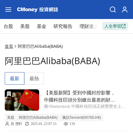
台股
美股
基金
研究報告
理財達人
新手入門
人生學習
首頁
阿里巴巴Alibaba(BABA)
阿里巴巴Alibaba(BABA)
最新
最熱
前往【美股新聞】受到中國封控影響，中國科技巨頭分別繳出最差的財
【美股新聞】受到中國封控影響，
中國科技巨頭分別繳出最差的財務
圖/Shutterstock 中國科技巨頭正經歷歷史上最
表現 (2022.08.30)
糟糕的營收季成長表現，主要受到中國封控政
美股
阿里巴巴Alibaba(BABA)
騰訊Tencent(00700.HK)
策影響。 今年第二季，電子商務公司阿里巴
吳 灃軒
2025-01-23 07:13
119
巴公佈了有史以來第一次的季度營收年持平，
社群媒體和遊戲公司騰訊公