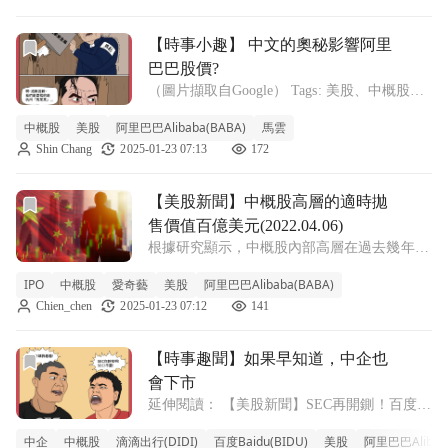
前
前往【時事小趣】 中文的奧秘影響阿里巴巴股價?文章頁
【時事小趣】 中文的奧秘影響阿里
巴巴股價?
（圖片擷取自Google） Tags: 美股、中概股、
阿里巴巴Alibaba(BABA)、馬雲、杭州、報導
中概股
美股
阿里巴巴Alibaba(BABA)
馬雲
延伸閱讀: 【美股新聞】中概股高層的適時拋
Shin Chang
2025-01-23 07:13
172
售價值百億美元 (2022.04.06) 【美股新
前往【美股新聞】中概股高層的適時拋售價值百億美元(2022.04
【美股新聞】中概股高層的適時拋
售價值百億美元(2022.04.06)
根據研究顯示，中概股內部高層在過去幾年中
因適時地出售手中的股票，避免了百億美元的
IPO
中概股
愛奇藝
美股
阿里巴巴Alibaba(BABA)
損失。 研究人員發現，中國在美上市公司的
Chien_chen
2025-01-23 07:12
141
高層人事透過在股價大幅下降前出售股票，避
免了至少100億美元的交易損失，這些交易
前往【時事趣聞】如果早知道，中企也會下市文章頁
【時事趣聞】如果早知道，中企也
會下市
延伸閱讀： 【美股新聞】SEC再開鍘！百度、
愛奇藝列下市名單(2022.03.31) 【美股新聞】
中企
中概股
滴滴出行(DIDI)
百度Baidu(BIDU)
美股
阿里巴巴Alibab
國務院救市，中概股全面逆轉 【美股新聞】