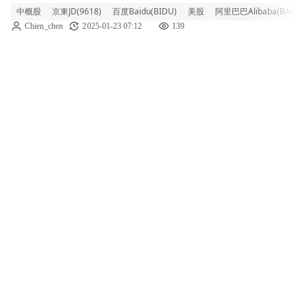
中概股
京東JD(9618)
百度Baidu(BIDU)
美股
阿里巴巴Alibaba(BABA)
牌名單，其中的270家公司內有5家中國公司，
Chien_chen
2025-01-23 07:12
139
這讓中概股上周表現慘烈，追蹤在美上市中國
公司的納斯達克金龍中國指數 (H