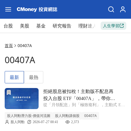
台股
美股
基金
研究報告
理財達人
新手入門
人生學習
首頁
00407A
00407A
最新
最熱
前往拒絕股息被扣稅！主動版不配息再投入台股 ETF「004
拒絕股息被扣稅！主動版不配息再
投入台股 ETF「00407A」，帶你用
從「月領配息」到「極致複利」，主動式 ETF
純粹複利滾大本金。
的新思維 隨著台灣 ETF 市場的快速成長，投
股人阿勳潛力股-價值河流圖
股人阿勳講個股
00407A
資人的需求正悄悄發生質變，大家逐漸從單純
股人阿勳
2026-07-27 00:41
2,373
在意「每月能領多少配息」，轉向更關注「資
產能否持續成長」。尤其在 A