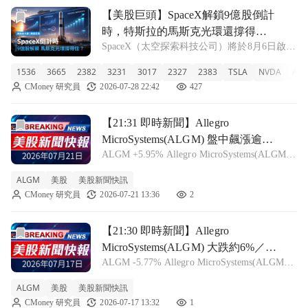
前往【美股巨頭】SpaceX解鎖9億股倒計時，特斯拉的馬斯
【美股巨頭】SpaceX解鎖9億股倒計
時，特斯拉的馬斯克光環還撐得住
SpaceX（太空探索科技公司）將於8月6日啟動
嗎？
上市後首次解鎖，最多9.115億股將可自由流
1536
3665
2382
3231
3017
2327
2383
TSLA
NVDA
AM
通。這代表大量早期投資人拿回了賣股的自
CMoney 研究員
2026-07-28 22:42
427
由，市場最直接的問題是：這波賣壓會不會連
帶壓垮馬斯克旗下另一張牌——特
前往【21:31 即時新聞】Allegro MicroSystems(A
【21:31 即時新聞】Allegro
MicroSystems(ALGM) 盤中飆漲逾
ALGM +5.95% Allegro MicroSystems(ALGM)
6%：技術指標低檔背離激勵買盤回
今日盤中股價最新報價來到 49.23 美元，漲幅
補
ALGM
美股
美股新聞快訊
約 6.19%，屬明顯上漲表現，顯示跌深後買盤
CMoney 研究員
2026-07-21 13:36
2
積極回補。對比近期技術線型，
前往【21:30 即時新聞】Allegro MicroSystems(AL
【21:30 即時新聞】Allegro
MicroSystems(ALGM) 大跌約6%／技
ALGM -5.77% Allegro MicroSystems(ALGM)
術指標持續轉弱加速修正
盤中股價來到 44.31 美元，較前一交易日重挫
ALGM
美股
美股新聞快訊
約 5.96%，呈現明顯回檔走勢，短線賣壓明顯
CMoney 研究員
2026-07-17 13:32
1
加重。 從技術面觀察，近期日