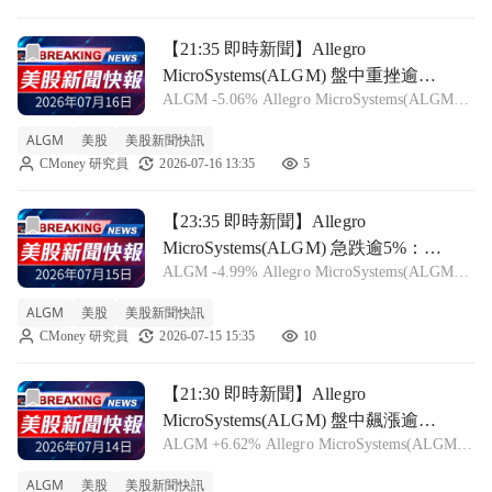
前往【21:35 即時新聞】Allegro MicroSystems(AL
【21:35 即時新聞】Allegro
MicroSystems(ALGM) 盤中重挫逾5%
ALGM -5.06% Allegro MicroSystems(ALGM)
／KD與MACD同步轉空壓抑股價
今日盤中股價來到 47.5 美元，跌幅約
ALGM
美股
美股新聞快訊
5.06%，呈現明顯拉回走勢，短線賣壓明顯升
CMoney 研究員
2026-07-16 13:35
5
溫。 從技術面觀察，近期日線 KD
前往【23:35 即時新聞】Allegro MicroSystems(AL
【23:35 即時新聞】Allegro
MicroSystems(ALGM) 急跌逾5%：技
ALGM -4.99% Allegro MicroSystems(ALGM)
術指標轉弱、KD與MACD同步修正
盤中股價報 49.7 美元，跌幅約 5.01%，股價
ALGM
美股
美股新聞快訊
自 6 月底高點 69.62 美元明顯回落。從近期技
CMoney 研究員
2026-07-15 15:35
10
術指標來看，KD
前往【21:30 即時新聞】Allegro MicroSystems(A
【21:30 即時新聞】Allegro
MicroSystems(ALGM) 盤中飆漲逾
ALGM +6.62% Allegro MicroSystems(ALGM)
6% 技術指標低檔轉強吸引買盤回
今日盤中股價來到 54.305 美元，漲幅達
流
ALGM
美股
美股新聞快訊
+6.784 美元，呈現明顯急漲走勢，短線強勁反