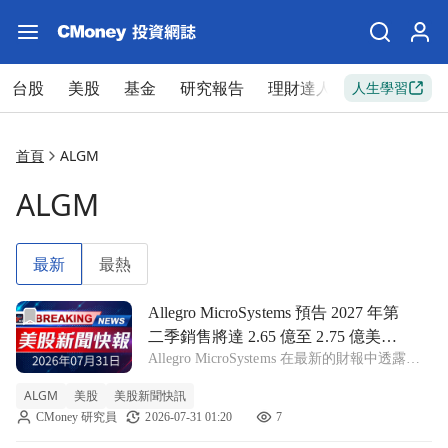
台股
美股
基金
研究報告
理財達人
新手入門
人生學習
首頁
ALGM
ALGM
最新
最熱
前往Allegro MicroSystems 預告 2027 年第二季銷售
Allegro MicroSystems 預告 2027 年第
二季銷售將達 2.65 億至 2.75 億美
Allegro MicroSystems 在最新的財報中透露，
元，資料中心業務預計翻倍成長！
預期 Q2 FY 2027 銷售額可達 2.65 億至 2.75
ALGM
美股
美股新聞快訊
億美元，並強調數據中心業務將超過前一年雙
CMoney 研究員
2026-07-31 01:20
7
倍增長。 ALGM -1.8%