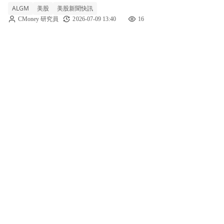
線成買盤推力
ALGM
美股
美股新聞快訊
10.20%，呈現明顯強勢走高。最新價已明顯高
CMoney 研究員
2026-07-09 13:40
16
於近日收盤價區間，顯示短線買