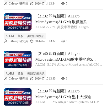
CMoney 研究員
2026-07-14 13:34
5
彈。最新價已明顯高於 7 月
前往【21:32 即時新聞】Allegro MicroSystems(ALG
【21:32 即時新聞】Allegro
MicroSystems(ALGM) 股價挫跌
ALGM -5.23% 美股半導體股 Allegro
5.23%／技術指標轉弱引發賣壓
MicroSystems(ALGM) 盤中股價來到 52 美元附
ALGM
美股
美股新聞快訊
近，最新跌幅擴大至 5.2305%，顯示短線賣壓
CMoney 研究員
2026-07-13 13:32
5
明顯湧現。從技術面觀察，股價已自
前往【21:40 即時新聞】Allegro MicroSystems(A
【21:40 即時新聞】Allegro
MicroSystems(ALGM)盤中重挫逾5%
ALGM -5.12% Allegro MicroSystems(ALGM)
技術指標持續轉弱壓抑股價
今日盤中股價跌至54.44美元，跌幅約5.12%，
ALGM
美股
美股新聞快訊
屬明顯拉回，顯示短線賣壓明顯浮現。相比7
CMoney 研究員
2026-07-10 13:40
9
月9日收盤價57.38美元，股價持
前往【21:39 即時新聞】Allegro MicroSystems(
【21:39 即時新聞】Allegro
MicroSystems(ALGM) 盤中大漲逾
ALGM +10.2% Allegro MicroSystems(ALGM)
10% 技術指標跌深後反彈、站穩均
今日盤中股價衝高至 56.715 美元，漲幅約